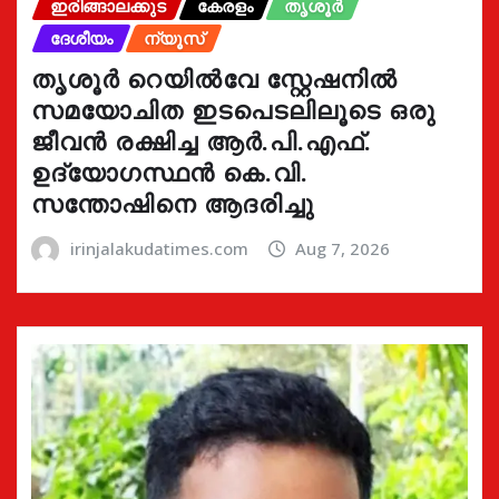
ഇരിങ്ങാലക്കുട
കേരളം
തൃശൂർ
ദേശീയം
ന്യൂസ്
തൃശൂർ റെയിൽവേ സ്റ്റേഷനിൽ
സമയോചിത ഇടപെടലിലൂടെ ഒരു
ജീവൻ രക്ഷിച്ച ആർ.പി.എഫ്.
ഉദ്യോഗസ്ഥൻ കെ.വി.
സന്തോഷിനെ ആദരിച്ചു
irinjalakudatimes.com
Aug 7, 2026