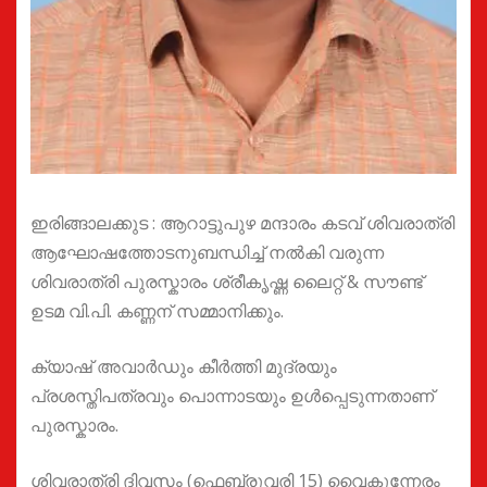
ഇരിങ്ങാലക്കുട : ആറാട്ടുപുഴ മന്ദാരം കടവ് ശിവരാത്രി
ആഘോഷത്തോടനുബന്ധിച്ച് നൽകി വരുന്ന
ശിവരാത്രി പുരസ്കാരം ശ്രീകൃഷ്ണ ലൈറ്റ് & സൗണ്ട്
ഉടമ വി.പി. കണ്ണന് സമ്മാനിക്കും.
ക്യാഷ് അവാർഡും കീർത്തി മുദ്രയും
പ്രശസ്തിപത്രവും പൊന്നാടയും ഉൾപ്പെടുന്നതാണ്
പുരസ്കാരം.
ശിവരാത്രി ദിവസം (ഫെബ്രുവരി 15) വൈകുന്നേരം