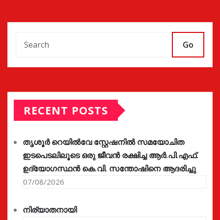
Go
RECENT POSTS
തൃശൂർ റെയിൽവേ സ്റ്റേഷനിൽ സമയോചിത
ഇടപെടലിലൂടെ ഒരു ജീവൻ രക്ഷിച്ച ആർ.പി.എഫ്.
ഉദ്യോഗസ്ഥൻ കെ.വി. സന്തോഷിനെ ആദരിച്ചു
07/08/2026
നിര്യാതനായി