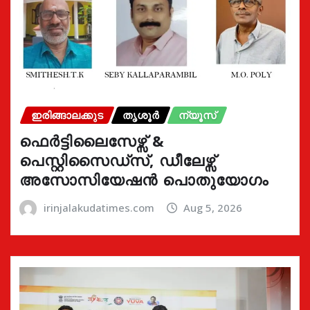
ഇരിങ്ങാലക്കുട
തൃശൂർ
ന്യൂസ്
ഫെർട്ടിലൈസേഴ്സ് &
പെസ്റ്റിസൈഡ്സ്, ഡീലേഴ്സ്
അസോസിയേഷൻ പൊതുയോഗം
irinjalakudatimes.com
Aug 5, 2026