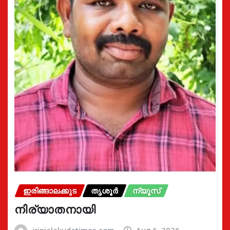
ഇരിങ്ങാലക്കുട
തൃശൂർ
ന്യൂസ്
നിര്യാതനായി