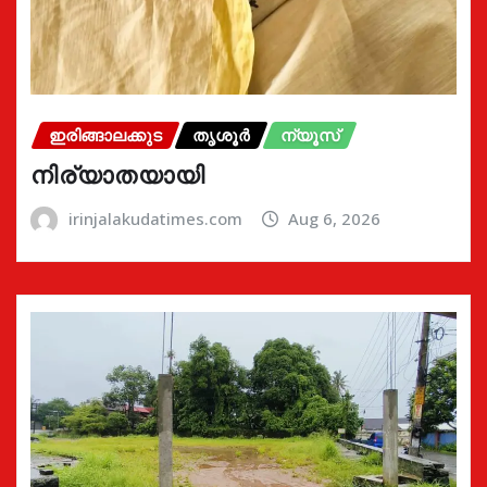
ഇരിങ്ങാലക്കുട
തൃശൂർ
ന്യൂസ്
നിര്യാതയായി
irinjalakudatimes.com
Aug 6, 2026