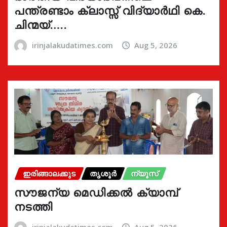
പന്ത്രണ്ടാം ക്ലാസ്സ് വിദ്യാർഥി കെ.
ചിന്മയ്…..
irinjalakudatimes.com
Aug 5, 2026
ഇരിങ്ങാലക്കുട
തൃശൂർ
ന്യൂസ്
സൗജന്യ മെഡിക്കൽ ക്യാമ്പ്
നടത്തി
irinjalakudatimes.com
Aug 5, 2026