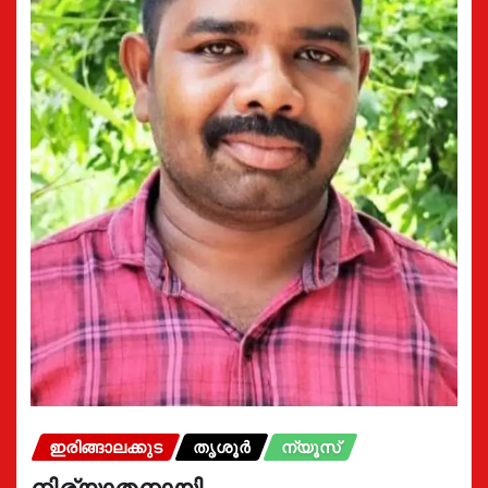
ഇരിങ്ങാലക്കുട
തൃശൂർ
ന്യൂസ്
നിര്യാതനായി