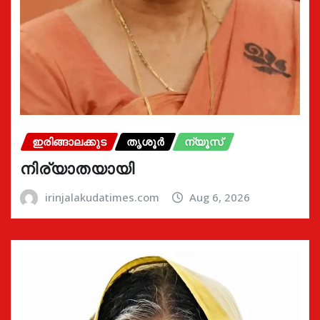
ഇരിങ്ങാലക്കുട
തൃശൂർ
ന്യൂസ്
നിര്യാതയായി
irinjalakudatimes.com
Aug 6, 2026