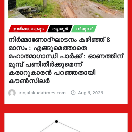
ഇരിങ്ങാലക്കുട
തൃശൂർ
ന്യൂസ്
നിർമ്മാണോദ്ഘാടനം കഴിഞ്ഞ് 8
മാസം : എങ്ങുമെത്താതെ
മഹാത്മാഗാന്ധി പാർക്ക് : ഓണത്തിന്
മുമ്പ് പണിതീർക്കുമെന്ന്
കരാറുകാരൻ പറഞ്ഞതായി
കൗൺസിലർ
irinjalakudatimes.com
Aug 6, 2026