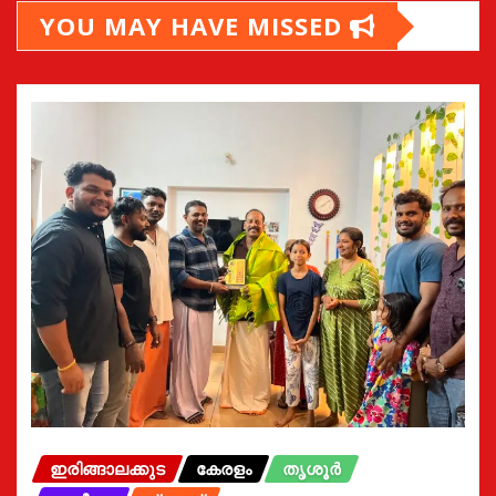
YOU MAY HAVE MISSED
ഇരിങ്ങാലക്കുട
കേരളം
തൃശൂർ