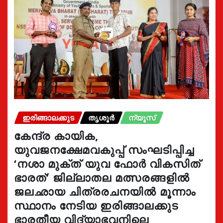
ഇരിങ്ങാലക്കുട
തൃശൂർ
ന്യൂസ്
കേന്ദ്ര കായിക,
യുവജനക്ഷേമവകുപ്പ് സംഘടിപ്പിച്ച
‘നശാ മുക്ത് യുവ ഫോർ വികസിത്
ഭാരത്’ ജില്ലാതല മത്സരങ്ങളിൽ
ജലഛായ ചിത്രരചനയിൽ മൂന്നാം
സ്ഥാനം നേടിയ ഇരിങ്ങാലക്കുട
ഭാരതീയ വിദ്യാഭവനിലെ