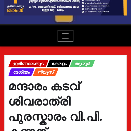
ഇരിങ്ങാലക്കുട
കേരളം
തൃശൂർ
ദേശീയം
ന്യൂസ്
മന്ദാരം കടവ്
ശിവരാത്രി
പുരസ്കാരം വി.പി.