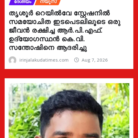
ദേശീയം
ന്യൂസ്
തൃശൂർ റെയിൽവേ സ്റ്റേഷനിൽ
സമയോചിത ഇടപെടലിലൂടെ ഒരു
ജീവൻ രക്ഷിച്ച ആർ.പി.എഫ്.
ഉദ്യോഗസ്ഥൻ കെ.വി.
സന്തോഷിനെ ആദരിച്ചു
irinjalakudatimes.com
Aug 7, 2026