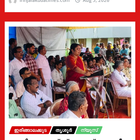
ഇരിങ്ങാലക്കുട
തൃശൂർ
ന്യൂസ്