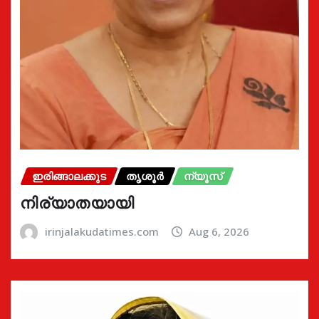
ഇരിങ്ങാലക്കുട
തൃശൂർ
ന്യൂസ്
നിര്യാതയായി
irinjalakudatimes.com
Aug 6, 2026