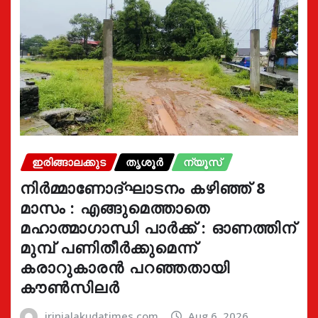
ഇരിങ്ങാലക്കുട
തൃശൂർ
ന്യൂസ്
നിർമ്മാണോദ്ഘാടനം കഴിഞ്ഞ് 8
മാസം : എങ്ങുമെത്താതെ
മഹാത്മാഗാന്ധി പാർക്ക് : ഓണത്തിന്
മുമ്പ് പണിതീർക്കുമെന്ന്
കരാറുകാരൻ പറഞ്ഞതായി
കൗൺസിലർ
irinjalakudatimes.com
Aug 6, 2026