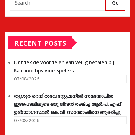
Go
RECENT POSTS
Ontdek de voordelen van veilig betalen bij
Kaasino: tips voor spelers
07/08/2026
തൃശൂർ റെയിൽവേ സ്റ്റേഷനിൽ സമയോചിത
ഇടപെടലിലൂടെ ഒരു ജീവൻ രക്ഷിച്ച ആർ.പി.എഫ്.
ഉദ്യോഗസ്ഥൻ കെ.വി. സന്തോഷിനെ ആദരിച്ചു
07/08/2026