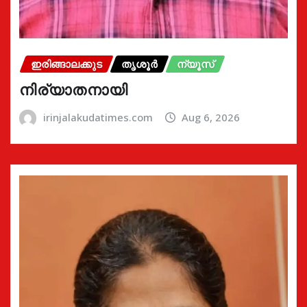
ഇരിങ്ങാലക്കുട
തൃശൂർ
ന്യൂസ്
നിര്യാതനായി
irinjalakudatimes.com
Aug 6, 2026