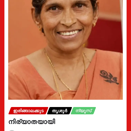
ഇരിങ്ങാലക്കുട
തൃശൂർ
ന്യൂസ്
നിര്യാതയായി