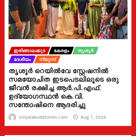
ഇരിങ്ങാലക്കുട
കേരളം
തൃശൂർ
ദേശീയം
ന്യൂസ്
തൃശൂർ റെയിൽവേ സ്റ്റേഷനിൽ
സമയോചിത ഇടപെടലിലൂടെ ഒരു
ജീവൻ രക്ഷിച്ച ആർ.പി.എഫ്.
ഉദ്യോഗസ്ഥൻ കെ.വി.
സന്തോഷിനെ ആദരിച്ചു
irinjalakudatimes.com
Aug 7, 2026