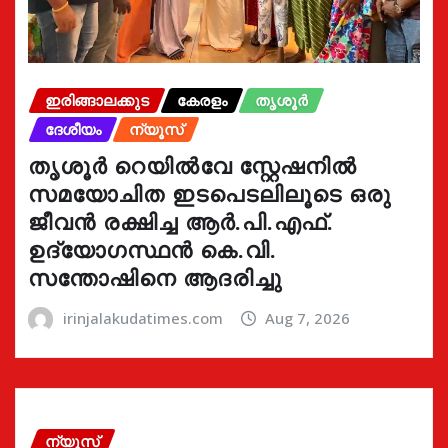
ഇരിങ്ങാലക്കുട
കേരളം
തൃശൂർ
ദേശീയം
ന്യൂസ്
തൃശൂർ റെയിൽവേ സ്റ്റേഷനിൽ
സമയോചിത ഇടപെടലിലൂടെ ഒരു
ജീവൻ രക്ഷിച്ച ആർ.പി.എഫ്.
ഉദ്യോഗസ്ഥൻ കെ.വി.
സന്തോഷിനെ ആദരിച്ചു
irinjalakudatimes.com
Aug 7, 2026
ന്യൂസ്