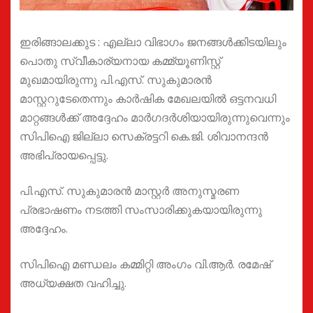
ഇരിങ്ങാലക്കുട : എല്ലാ വിഭാഗം ജനങ്ങൾക്കിടയിലും
പൊതു സ്വീകാര്യനായ കമ്മ്യൂണിസ്റ്റ്
മുഖമായിരുന്നു പി.എസ്. സുകുമാരൻ
മാസ്റ്ററുടേതെന്നും കാർഷിക മേഖലയിൽ ഒട്ടനവധി
മാറ്റങ്ങൾക്ക് അദ്ദേഹം മാർഗദർശിയായിരുന്നുവെന്നും
സിപിഐ ജില്ലാ സെക്രട്ടറി കെ.ജി. ശിവാനന്ദൻ
അഭിപ്രായപ്പെട്ടു.
പി.എസ്. സുകുമാരൻ മാസ്റ്റർ അനുസ്മരണ
പ്രഭാഷണം നടത്തി സംസാരിക്കുകയായിരുന്നു
അദ്ദേഹം.
സിപിഐ മണ്ഡലം കമ്മിറ്റി അംഗം വി.ആർ. രമേഷ്
അധ്യക്ഷത വഹിച്ചു.