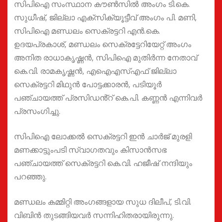
സിപിഐ സംസ്ഥാന കൗൺസിൽ അംഗം ടി.കെ.
സുധീഷ്, ജില്ലാ എക്സിക്യൂട്ടീവ് അംഗം പി. മണി,
സിപിഐ മണ്ഡലം സെക്രട്ടറി എൻ.കെ.
ഉദയപ്രകാശ്, മണ്ഡലം സെക്രട്ടേറിയേറ്റ് അംഗം
അനിത രാധാകൃഷ്ണൻ, സിപിഐ മുതിർന്ന നേതാവ്
കെ.വി. രാമകൃഷ്ണൻ, എഐഎസ്എഫ് ജില്ലാ
സെക്രട്ടറി മിഥുൻ പോട്ടക്കാരൻ, പടിയൂർ
പഞ്ചായത്ത് പ്രസിഡൻ്റ് കെ.പി. കണ്ണൻ എന്നിവർ
പ്രസംഗിച്ചു.
സിപിഐ ലോക്കൽ സെക്രട്ടറി ഇൻ ചാർജ് മുരളി
മണക്കാട്ടുംപടി സ്വാഗതവും കിസാൻസഭ
പഞ്ചായത്ത് സെക്രട്ടറി കെ.വി. ഹജീഷ് നന്ദിയും
പറഞ്ഞു.
മണ്ഡലം കമ്മിറ്റി അംഗങ്ങളായ സുധ ദിലീപ്, ടി.വി.
വിബിൻ തുടങ്ങിയവർ സന്നിഹിതരായിരുന്നു.