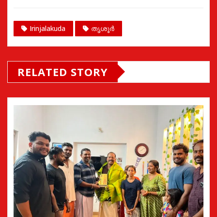
Irinjalakuda
തൃശൂർ
RELATED STORY