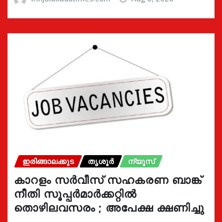
ഇരിങ്ങാലക്കുട
തൃശൂർ
ന്യൂസ്
കാറളം സർവീസ് സഹകരണ ബാങ്ക്
നീതി സൂപ്പർമാർക്കറ്റിൽ
തൊഴിലവസരം ; അപേക്ഷ ക്ഷണിച്ചു