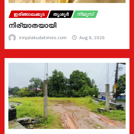
ഇരിങ്ങാലക്കുട
തൃശൂർ
ന്യൂസ്
നിര്യാതയായി
irinjalakudatimes.com
Aug 6, 2026