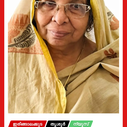
ഇരിങ്ങാലക്കുട
തൃശൂർ
ന്യൂസ്