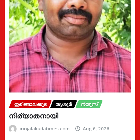
ഇരിങ്ങാലക്കുട
തൃശൂർ
ന്യൂസ്
നിര്യാതനായി
irinjalakudatimes.com
Aug 6, 2026