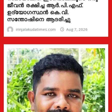
ജീവൻ രക്ഷിച്ച ആർ.പി.എഫ്.
ഉദ്യോഗസ്ഥൻ കെ.വി.
സന്തോഷിനെ ആദരിച്ചു
irinjalakudatimes.com
Aug 7, 2026