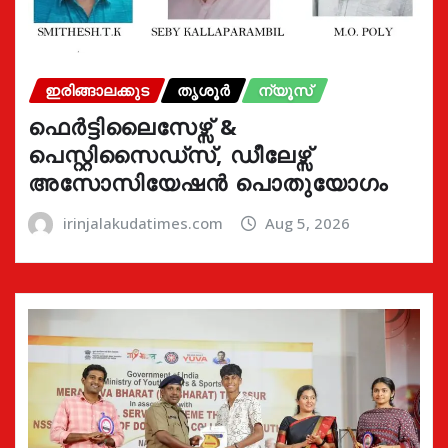
ഇരിങ്ങാലക്കുട
തൃശൂർ
ന്യൂസ്
ഫെർട്ടിലൈസേഴ്സ് &
പെസ്റ്റിസൈഡ്സ്, ഡീലേഴ്സ്
അസോസിയേഷൻ പൊതുയോഗം
irinjalakudatimes.com
Aug 5, 2026