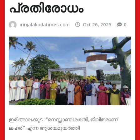
പ്രതിരോധം
irinjalakudatimes.com
Oct 26, 2025
0
ഇരിങ്ങാലക്കുട : “മനസ്സാണ് ശക്തി, ജീവിതമാണ്
ലഹരി” എന്ന ആശയമുയർത്തി