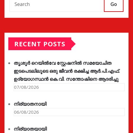
Go
RECENT POSTS
തൃശൂർ റെയിൽവേ സ്റ്റേഷനിൽ സമയോചിത
ഇടപെടലിലൂടെ ഒരു ജീവൻ രക്ഷിച്ച ആർ.പി.എഫ്.
ഉദ്യോഗസ്ഥൻ കെ.വി. സന്തോഷിനെ ആദരിച്ചു
07/08/2026
നിര്യാതനായി
06/08/2026
നിര്യാതയായി