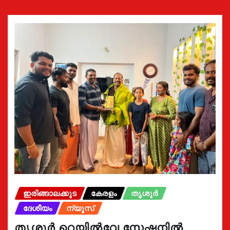
ഇരിങ്ങാലക്കുട
കേരളം
തൃശൂർ
ദേശീയം
ന്യൂസ്
തൃശൂർ റെയിൽവേ സ്റ്റേഷനിൽ