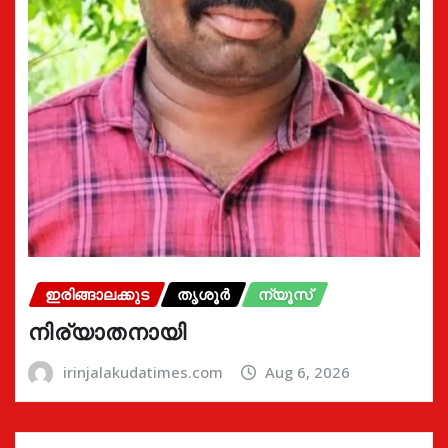
ഇരിങ്ങാലക്കുട
തൃശൂർ
ന്യൂസ്
നിര്യാതനായി
irinjalakudatimes.com
Aug 6, 2026