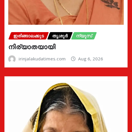
ഇരിങ്ങാലക്കുട
തൃശൂർ
ന്യൂസ്
നിര്യാതയായി
irinjalakudatimes.com
Aug 6, 2026