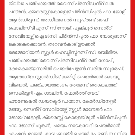
ജില്ലാ പഞ്ചായത്ത് വൈസ് പ്രസിഡൻ്റ് ലത
ചന്ദ്രൻ, ക്രൈസ്റ്റ് കോളെജ് പ്രിൻസിപ്പൽ ഫാ. ജോളി
ആൻഡ്രൂസ്, അഡീഷണൽ സൂപ്രണ്ട് ഓഫ്
പൊലീസ് ടി.എസ്. സിനോജ്, പുല്ലൂർ സെൻ്റ്
സേവിയേഴ്സ് ഐ.ടി.സി. പ്രിൻസിപ്പൽ ഫാ. യേശുദാസ്
കൊടകരക്കാരൻ, തുറവൻകാട് ഊക്കൻ
മെമ്മോറിയൽ സ്കൂൾ ഹെഡ്മിസ്ട്രസ് സി. ജെർമിയ,
പഞ്ചായത്ത് വൈസ് പ്രസിഡൻ്റ് രതി ഗോപി,
ക്ഷേമകാര്യസമിതി ചെയർപേഴ്സൺ സരിത സുരേഷ്,
ആരോഗ്യ സ്റ്റാൻഡിങ് കമ്മിറ്റി ചെയർമാൻ കെ.യു.
വിജയൻ, പഞ്ചായത്തംഗം തോമസ് തൊകലത്ത്,
സെക്രട്ടറി എം. ശാലിനി, ഫോർത്ത് വേവ്
ഫൗണ്ടേഷൻ ഡയറക്ടർ ഡയാന, കോർഡിനേറ്റർ
മഞ്ജു, സെൻ്റ് സേവിയേഴ്സ് സ്കൂൾ മാനേജർ ഫാ.
ജോയ് വട്ടോളി, ക്രൈസ്റ്റ് കോളെജ് മുൻ പ്രിൻസിപ്പൽ
ഫാ. ജോസ് ചുങ്കൻ, ചമയം നാടകവേദി ചെയർമാൻ
എ.എൻ. രാജൻ, കുടുംബശ്രീ ചെയർ പേഴ്സൺ സുനിത