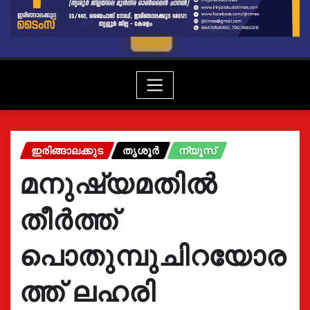
ഇരിങ്ങാലക്കുട
തൃശൂർ
ന്യൂസ്
മനുഷ്യമതിൽ
തീർത്ത്
പൊതുമ്പുചിറയോര
ത്ത് ലഹരി