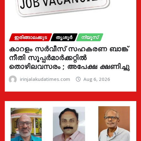
ഇരിങ്ങാലക്കുട
തൃശൂർ
ന്യൂസ്
കാറളം സർവീസ് സഹകരണ ബാങ്ക്
നീതി സൂപ്പർമാർക്കറ്റിൽ
തൊഴിലവസരം ; അപേക്ഷ ക്ഷണിച്ചു
irinjalakudatimes.com
Aug 6, 2026