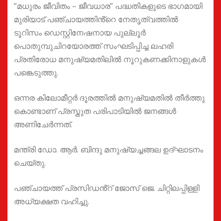
“മധുരം ജീവിതം – ജീവധാര” പദ്ധതികളുടെ ഭാഗമായി
മുരിയാട് പഞ്ചായത്തിൻ്റെ നേതൃത്വത്തിൽ
ടൂറിസം ഡെസ്റ്റിനേഷനായ പുല്ലൂർ
പൊതുമ്പുചിറയോരത്ത് സംഘടിപ്പിച്ച ലഹരി
പ്രതിരോധ മനുഷ്യമതിലിൽ നൂറുകണക്കിനാളുകൾ
പങ്കെടുത്തു.
ഒന്നര കിലോമീറ്റർ ദൂരത്തിൽ മനുഷ്യമതിൽ തീർത്തു
കൊണ്ടാണ് പ്രസ്തുത പരിപാടിയിൽ ജനങ്ങൾ
അണിചേർന്നത്.
മന്ത്രി ഡോ. ആർ. ബിന്ദു മനുഷ്യച്ചങ്ങല ഉദ്ഘാടനം
ചെയ്തു.
പഞ്ചായത്ത് പ്രസിഡൻ്റ് ജോസ് ജെ. ചിറ്റിലപ്പിള്ളി
അധ്യക്ഷത വഹിച്ചു.