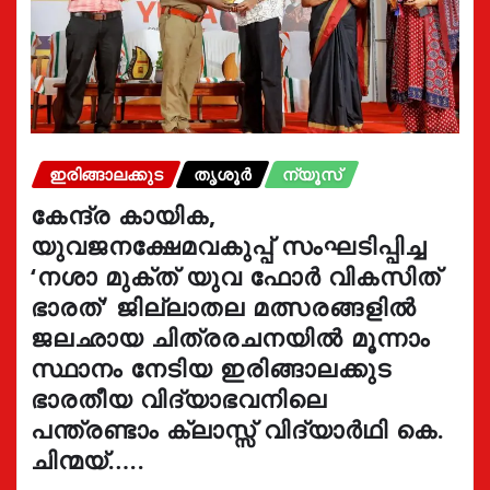
ഇരിങ്ങാലക്കുട
തൃശൂർ
ന്യൂസ്
കേന്ദ്ര കായിക,
യുവജനക്ഷേമവകുപ്പ് സംഘടിപ്പിച്ച
‘നശാ മുക്ത് യുവ ഫോർ വികസിത്
ഭാരത്’ ജില്ലാതല മത്സരങ്ങളിൽ
ജലഛായ ചിത്രരചനയിൽ മൂന്നാം
സ്ഥാനം നേടിയ ഇരിങ്ങാലക്കുട
ഭാരതീയ വിദ്യാഭവനിലെ
പന്ത്രണ്ടാം ക്ലാസ്സ് വിദ്യാർഥി കെ.
ചിന്മയ്…..