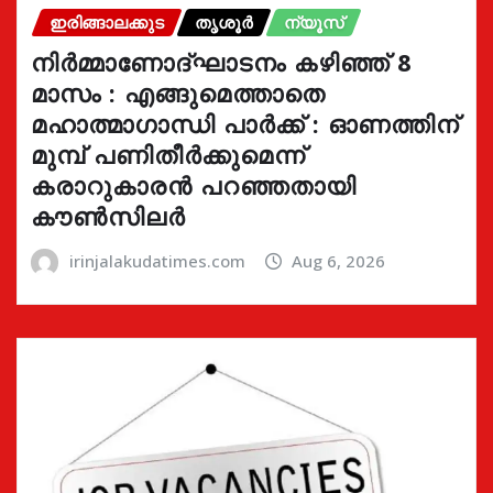
ഇരിങ്ങാലക്കുട
തൃശൂർ
ന്യൂസ്
നിർമ്മാണോദ്ഘാടനം കഴിഞ്ഞ് 8
മാസം : എങ്ങുമെത്താതെ
മഹാത്മാഗാന്ധി പാർക്ക് : ഓണത്തിന്
മുമ്പ് പണിതീർക്കുമെന്ന്
കരാറുകാരൻ പറഞ്ഞതായി
കൗൺസിലർ
irinjalakudatimes.com
Aug 6, 2026