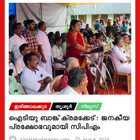
ഇരിങ്ങാലക്കുട
തൃശൂർ
ന്യൂസ്
ഐടിയു ബാങ്ക് ക്രമക്കേട് : ജനകീയ
പ്രക്ഷോഭവുമായി സിപിഎം
irinjalakudatimes.com
Aug 4, 2026