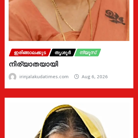
ഇരിങ്ങാലക്കുട
തൃശൂർ
ന്യൂസ്
നിര്യാതയായി
irinjalakudatimes.com
Aug 6, 2026