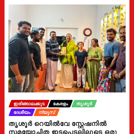
ഇരിങ്ങാലക്കുട
കേരളം
തൃശൂർ
ദേശീയം
ന്യൂസ്
തൃശൂർ റെയിൽവേ സ്റ്റേഷനിൽ
സമയോചിത ഇടപെടലിലൂടെ ഒരു