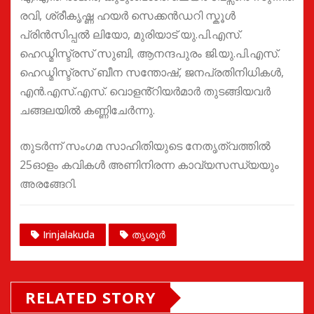
രവി, ശ്രീകൃഷ്ണ ഹയർ സെക്കൻഡറി സ്കൂൾ
പ്രിൻസിപ്പൽ ലിയോ, മുരിയാട് യു.പി.എസ്.
ഹെഡ്മിസ്ട്രസ് സുബി, ആനന്ദപുരം ജി.യു.പി.എസ്.
ഹെഡ്മിസ്ട്രസ് ബീന സന്തോഷ്, ജനപ്രതിനിധികൾ,
എൻ.എസ്.എസ്. വൊളൻ്റിയർമാർ തുടങ്ങിയവർ
ചങ്ങലയിൽ കണ്ണിചേർന്നു.
തുടർന്ന് സംഗമ സാഹിതിയുടെ നേതൃത്വത്തിൽ
25ഓളം കവികൾ അണിനിരന്ന കാവ്യസന്ധ്യയും
അരങ്ങേറി.
Irinjalakuda
തൃശൂർ
RELATED STORY