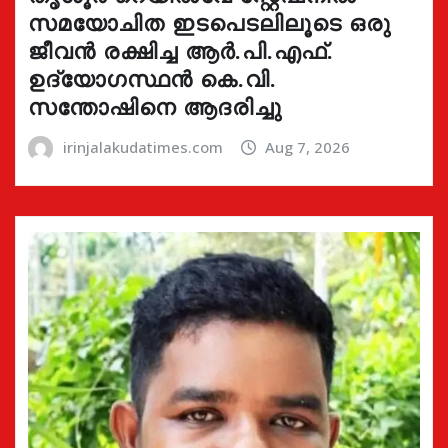
സമയോചിത ഇടപെടലിലൂടെ ഒരു
ജീവൻ രക്ഷിച്ച ആർ.പി.എഫ്.
ഉദ്യോഗസ്ഥൻ കെ.വി.
സന്തോഷിനെ ആദരിച്ചു
irinjalakudatimes.com
Aug 7, 2026