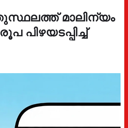
ുസ്ഥലത്ത് മാലിന്യം
രൂപ പിഴയടപ്പിച്ച്