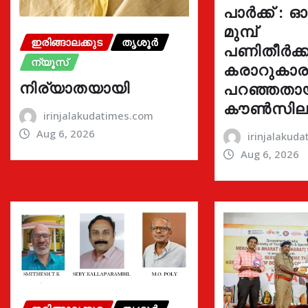
പാർക്ക് : 
മുമ്പ്
ഇരിങ്ങാലക്കുട
തൃശൂർ
പണിതീർക്കു
ന്യൂസ്
കരാറുകാ
നിര്യാതയായി
പറഞ്ഞതാ
കൗൺസില
irinjalakudatimes.com
Aug 6, 2026
irinjalakud
Aug 6, 2026