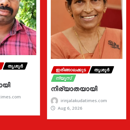
തൃശൂർ
ഇരിങ്ങാലക്കുട
തൃശൂർ
ന്യൂസ്
ായി
നിര്യാതയായി
atimes.com
irinjalakudatimes.com
Aug 6, 2026