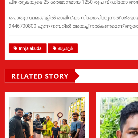
പിഴ തുകയുടെ 25 ശതമാനമായ 1250 രൂപ വീഡിയോ അയച്
പൊതുസ്ഥലങ്ങളിൽ മാലിന്യം നിക്ഷേപിക്കുന്നത് ശ്ര
9446700800 എന്ന നമ്പറിൽ അയച്ച് നൽകണമെന്ന് ആരോ
Irinjalakuda
തൃശൂർ
RELATED STORY