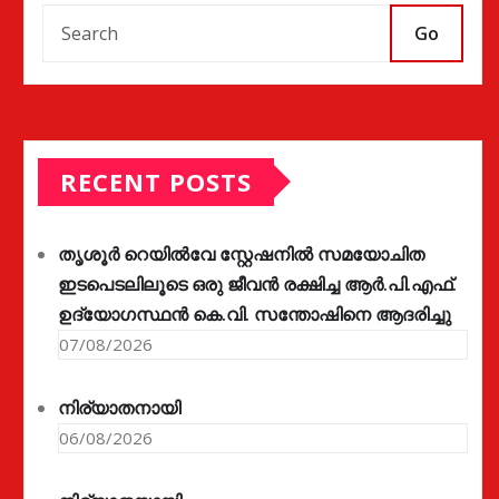
Go
RECENT POSTS
തൃശൂർ റെയിൽവേ സ്റ്റേഷനിൽ സമയോചിത
ഇടപെടലിലൂടെ ഒരു ജീവൻ രക്ഷിച്ച ആർ.പി.എഫ്.
ഉദ്യോഗസ്ഥൻ കെ.വി. സന്തോഷിനെ ആദരിച്ചു
07/08/2026
നിര്യാതനായി
06/08/2026