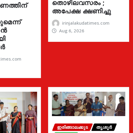
തൊഴിലവസരം ;
ഓണത്തിന്
അപേക്ഷ ക്ഷണിച്ചു
മെന്ന്
irinjalakudatimes.com
രൻ
Aug 6, 2026
യി
ർ
atimes.com
ഇരിങ്ങാലക്കുട
തൃശൂർ