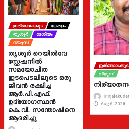
ഇരിങ്ങാലക്കുട
കേരളം
തൃശൂർ
ദേശീയം
ന്യൂസ്
തൃശൂർ റെയിൽവേ
സ്റ്റേഷനിൽ
ഇരിങ്ങാലക്കുട
സമയോചിത
ന്യൂസ്
ഇടപെടലിലൂടെ ഒരു
നിര്യാതന
ജീവൻ രക്ഷിച്ച
ആർ.പി.എഫ്.
irinjalakud
ഉദ്യോഗസ്ഥൻ
Aug 6, 2026
കെ.വി. സന്തോഷിനെ
ആദരിച്ചു