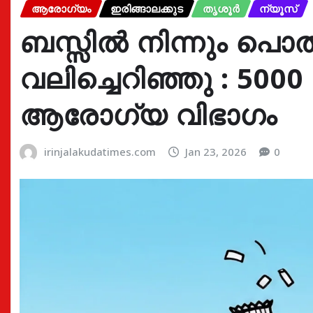
ആരോഗ്യം
ഇരിങ്ങാലക്കുട
തൃശൂർ
ന്യൂസ്
ബസ്സിൽ നിന്നും പൊത
വലിച്ചെറിഞ്ഞു : 5000 
ആരോഗ്യ വിഭാഗം
irinjalakudatimes.com
Jan 23, 2026
0