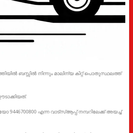
്തിയിൽ ബസ്സിൽ നിന്നും മാലിന്യ കിറ്റ് പൊതുസ്ഥലത്ത്
ടാക്കിയത്.
ോ 9446700800 എന്ന വാട്സ്ആപ്പ് നമ്പറിലേക്ക് അയച്ച്