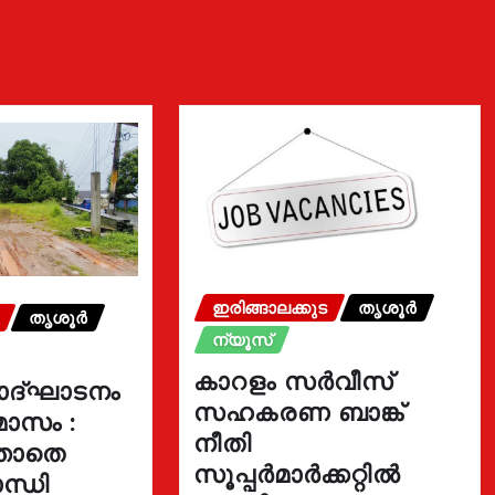
ഇരിങ്ങാലക്കുട
തൃശൂർ
തൃശൂർ
ന്യൂസ്
കാറളം സർവീസ്
ോദ്ഘാടനം
സഹകരണ ബാങ്ക്
മാസം :
നീതി
്താതെ
സൂപ്പർമാർക്കറ്റിൽ
ന്ധി