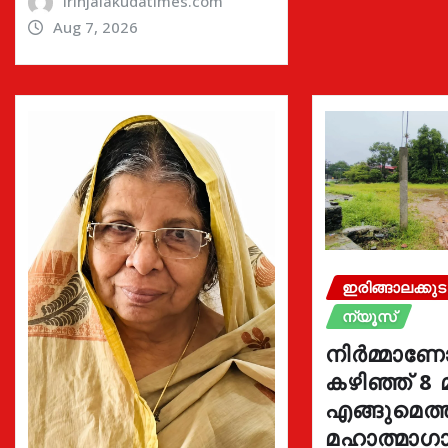
irinjalakudatimes.com
Aug 7, 2026
ഇരിങ്ങാലക്കുട
ന്യൂസ്
നിർമ്മാണ
കഴിഞ്ഞ് 8 
എങ്ങുമെത
മഹാത്മാഗാ