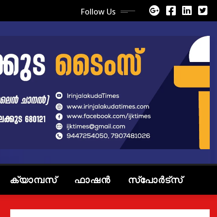
Follow Us
ക്യാമ്പസ്
ഫാഷൻ
സ്പോർട്സ്