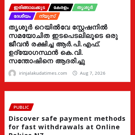
ഇരിങ്ങാലക്കുട
കേരളം
തൃശൂർ
ദേശീയം
ന്യൂസ്
തൃശൂർ റെയിൽവേ സ്റ്റേഷനിൽ
സമയോചിത ഇടപെടലിലൂടെ ഒരു
ജീവൻ രക്ഷിച്ച ആർ.പി.എഫ്.
ഉദ്യോഗസ്ഥൻ കെ.വി.
സന്തോഷിനെ ആദരിച്ചു
irinjalakudatimes.com
Aug 7, 2026
PUBLIC
Discover safe payment methods
for fast withdrawals at Online
Pokies NZ