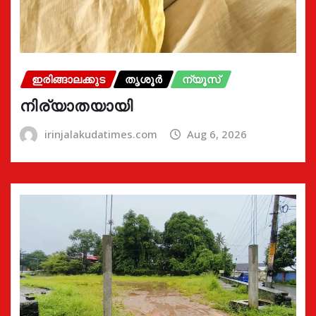
ഇരിങ്ങാലക്കുട
തൃശൂർ
ന്യൂസ്
നിര്യാതയായി
irinjalakudatimes.com
Aug 6, 2026