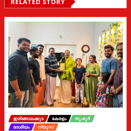
RELATED STORY
ഇരിങ്ങാലക്കുട
കേരളം
തൃശൂർ
ദേശീയം
ന്യൂസ്