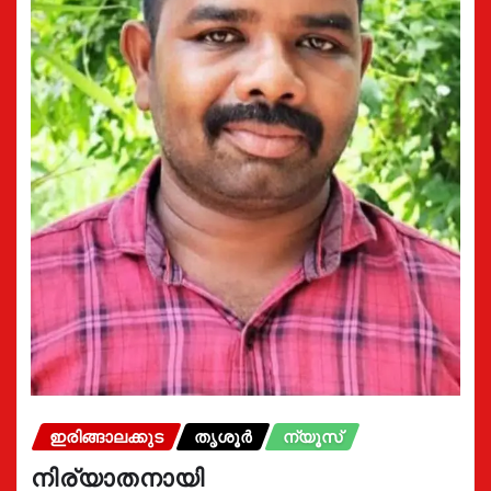
ഇരിങ്ങാലക്കുട
തൃശൂർ
ന്യൂസ്
നിര്യാതനായി