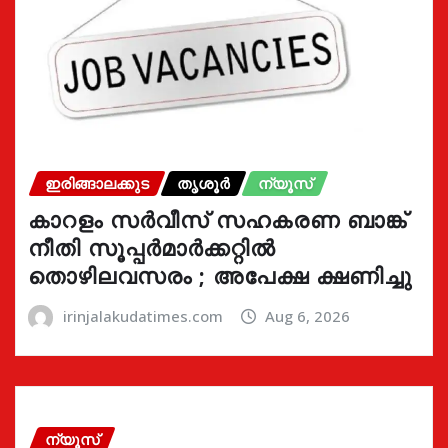
ഇരിങ്ങാലക്കുട
തൃശൂർ
ന്യൂസ്
കാറളം സർവീസ് സഹകരണ ബാങ്ക്
നീതി സൂപ്പർമാർക്കറ്റിൽ
തൊഴിലവസരം ; അപേക്ഷ ക്ഷണിച്ചു
irinjalakudatimes.com
Aug 6, 2026
ന്യൂസ്