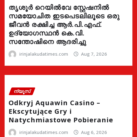
തൃശൂർ റെയിൽവേ സ്റ്റേഷനിൽ
സമയോചിത ഇടപെടലിലൂടെ ഒരു
ജീവൻ രക്ഷിച്ച ആർ.പി.എഫ്.
ഉദ്യോഗസ്ഥൻ കെ.വി.
സന്തോഷിനെ ആദരിച്ചു
irinjalakudatimes.com
Aug 7, 2026
ന്യൂസ്
Odkryj Aquawin Casino –
Ekscytujące Gry i
Natychmiastowe Pobieranie
irinjalakudatimes.com
Aug 6, 2026