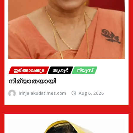
ഇരിങ്ങാലക്കുട
തൃശൂർ
ന്യൂസ്
നിര്യാതയായി
irinjalakudatimes.com
Aug 6, 2026