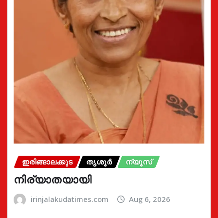
ഇരിങ്ങാലക്കുട
തൃശൂർ
ന്യൂസ്
നിര്യാതയായി
irinjalakudatimes.com
Aug 6, 2026