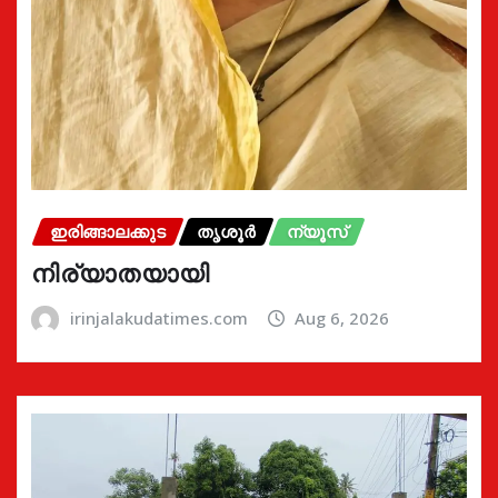
ഇരിങ്ങാലക്കുട
തൃശൂർ
ന്യൂസ്
നിര്യാതയായി
irinjalakudatimes.com
Aug 6, 2026