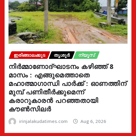
ഇരിങ്ങാലക്കുട
തൃശൂർ
ന്യൂസ്
നിർമ്മാണോദ്ഘാടനം കഴിഞ്ഞ് 8
മാസം : എങ്ങുമെത്താതെ
മഹാത്മാഗാന്ധി പാർക്ക് : ഓണത്തിന്
മുമ്പ് പണിതീർക്കുമെന്ന്
കരാറുകാരൻ പറഞ്ഞതായി
കൗൺസിലർ
irinjalakudatimes.com
Aug 6, 2026