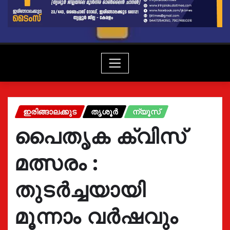
ഇരിങ്ങാലക്കുട
തൃശൂർ
ന്യൂസ്
പൈതൃക ക്വിസ്
മത്സരം :
തുടർച്ചയായി
മൂന്നാം വർഷവും