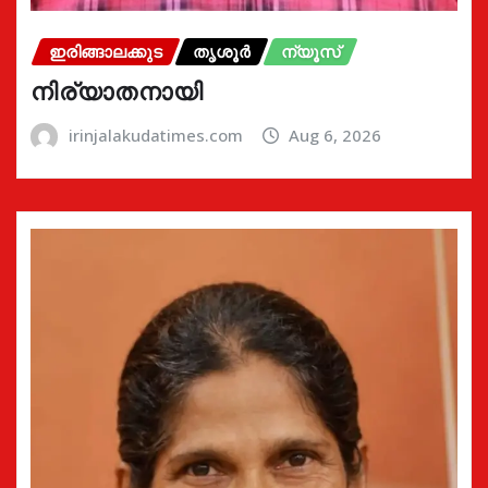
ഇരിങ്ങാലക്കുട
തൃശൂർ
ന്യൂസ്
നിര്യാതനായി
irinjalakudatimes.com
Aug 6, 2026