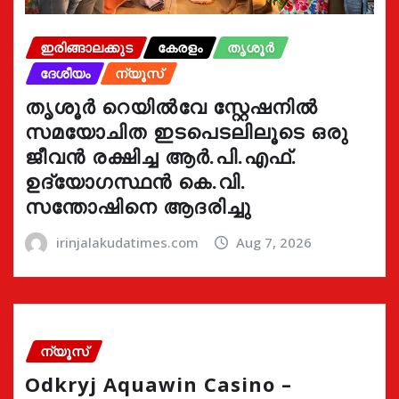
ഇരിങ്ങാലക്കുട
കേരളം
തൃശൂർ
ദേശീയം
ന്യൂസ്
തൃശൂർ റെയിൽവേ സ്റ്റേഷനിൽ
സമയോചിത ഇടപെടലിലൂടെ ഒരു
ജീവൻ രക്ഷിച്ച ആർ.പി.എഫ്.
ഉദ്യോഗസ്ഥൻ കെ.വി.
സന്തോഷിനെ ആദരിച്ചു
irinjalakudatimes.com
Aug 7, 2026
ന്യൂസ്
Odkryj Aquawin Casino –