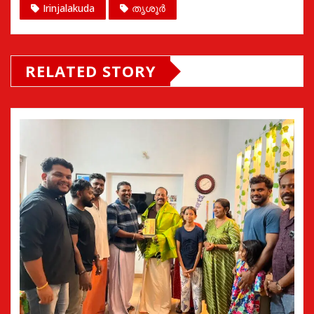
Irinjalakuda
തൃശൂർ
RELATED STORY