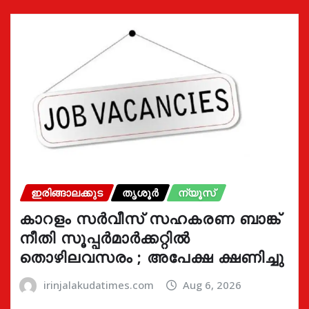
ഇരിങ്ങാലക്കുട
തൃശൂർ
ന്യൂസ്
കാറളം സർവീസ് സഹകരണ ബാങ്ക്
നീതി സൂപ്പർമാർക്കറ്റിൽ
തൊഴിലവസരം ; അപേക്ഷ ക്ഷണിച്ചു
irinjalakudatimes.com
Aug 6, 2026