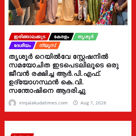
ഇരിങ്ങാലക്കുട
കേരളം
തൃശൂർ
ദേശീയം
ന്യൂസ്
തൃശൂർ റെയിൽവേ സ്റ്റേഷനിൽ
സമയോചിത ഇടപെടലിലൂടെ ഒരു
ജീവൻ രക്ഷിച്ച ആർ.പി.എഫ്.
ഉദ്യോഗസ്ഥൻ കെ.വി.
സന്തോഷിനെ ആദരിച്ചു
irinjalakudatimes.com
Aug 7, 2026