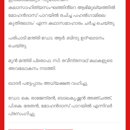
കലാസാഹിത്യസംഘത്തിൻ്റെ ആഭിമുഖ്യത്തിൽ
മോഹൻദാസ് പാറയിൽ രചിച്ച പഹൽഗാമിലെ
കുതിരലാടം’ എന്ന കഥാസമാഹാരം ചർച്ച ചെയ്തു.
പരിപാടി മന്ത്രി ഡോ. ആർ. ബിന്ദു ഉദ്ഘാടനം
ചെയ്തു.
മുൻ മന്ത്രി പ്രൊഫ. സി. രവീന്ദ്രനാഥ് കഥകളുടെ
അവലോകനം നടത്തി.
ഖാദർ പട്ടേപ്പാടം അധ്യക്ഷത വഹിച്ചു.
ഡോ. കെ. രാജേന്ദ്രൻ, ബാലകൃഷ്ണൻ അഞ്ചത്ത്,
പി.കെ. ഭരതൻ, മോഹൻദാസ് പാറയിൽ എന്നിവർ
പ്രസംഗിച്ചു.