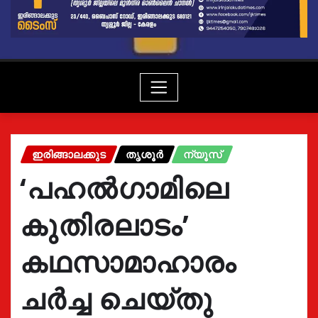
ഇരിങ്ങാലക്കുട
തൃശൂർ
ന്യൂസ്
‘പഹൽഗാമിലെ
കുതിരലാടം’
കഥസാമാഹാരം
ചർച്ച ചെയ്തു