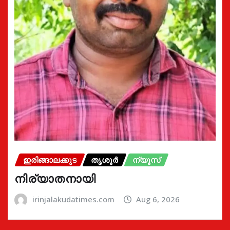
ഇരിങ്ങാലക്കുട
തൃശൂർ
ന്യൂസ്
നിര്യാതനായി
irinjalakudatimes.com
Aug 6, 2026