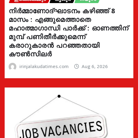
നിർമ്മാണോദ്ഘാടനം കഴിഞ്ഞ് 8
മാസം : എങ്ങുമെത്താതെ
മഹാത്മാഗാന്ധി പാർക്ക് : ഓണത്തിന്
മുമ്പ് പണിതീർക്കുമെന്ന്
കരാറുകാരൻ പറഞ്ഞതായി
കൗൺസിലർ
irinjalakudatimes.com
Aug 6, 2026