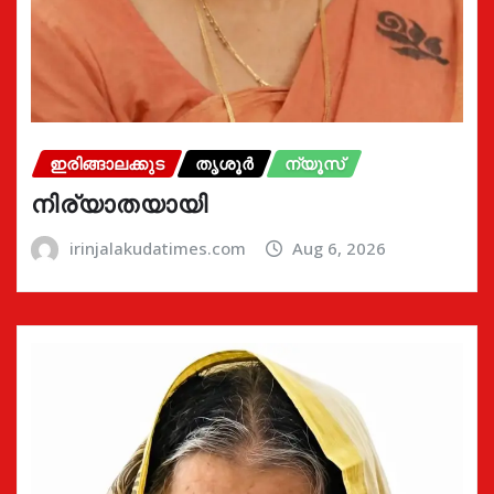
ഇരിങ്ങാലക്കുട
തൃശൂർ
ന്യൂസ്
നിര്യാതയായി
irinjalakudatimes.com
Aug 6, 2026