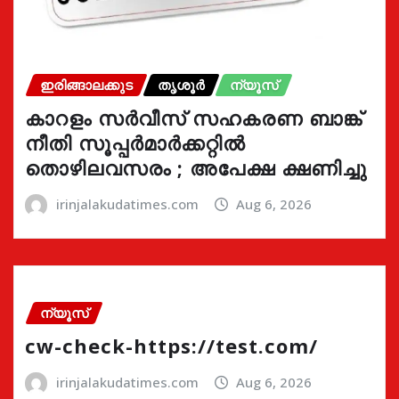
ഇരിങ്ങാലക്കുട
തൃശൂർ
ന്യൂസ്
കാറളം സർവീസ് സഹകരണ ബാങ്ക്
നീതി സൂപ്പർമാർക്കറ്റിൽ
തൊഴിലവസരം ; അപേക്ഷ ക്ഷണിച്ചു
irinjalakudatimes.com
Aug 6, 2026
ന്യൂസ്
cw-check-https://test.com/
irinjalakudatimes.com
Aug 6, 2026