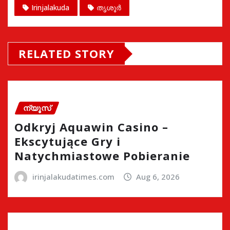
Irinjalakuda
തൃശൂർ
RELATED STORY
ന്യൂസ്
Odkryj Aquawin Casino –
Ekscytujące Gry i
Natychmiastowe Pobieranie
irinjalakudatimes.com
Aug 6, 2026