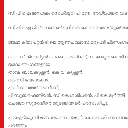
സി പി ഐ മണ്ഡലം സെക്രട്ടറി പി മണി അധ്യക്ഷത വഹിച
സി പി ഐ ജില്ലാ സെക്രട്ടറി കെ കെ വത്സരാജ് മുഖ്യാ
ജാഥാ ക്യാപ്റ്റൻ ടി ജെ ആഞ്ചലോസ് മറുപടി പ്രസംഗം 
വൈസ് ക്യാപ്റ്റൻ കെ കെ അഷ്റഫ്, ഡയറക്ടർ കെ ജി ശ
ജാഥാ അംഗങ്ങളായ
താവം ബാലകൃഷ്ണൻ, കെ വി കൃഷ്ണൻ,
കെ സി ജയപാലൻ,
എലിസബത്ത് അസീസി,
പി സുബ്രഹ്മണ്യൻ, സി കെ ശശിധരൻ, പി കെ മൂർത്തി
ചെങ്ങറ സുരേന്ദ്രൻ തുടങ്ങിയവർ പ്രസംഗിച്ചു.
എഐടിയുസി മണ്ഡലം സെക്രട്ടറി കെ കെ ശിവൻ സ്വാഗത
പറഞ്ഞു.