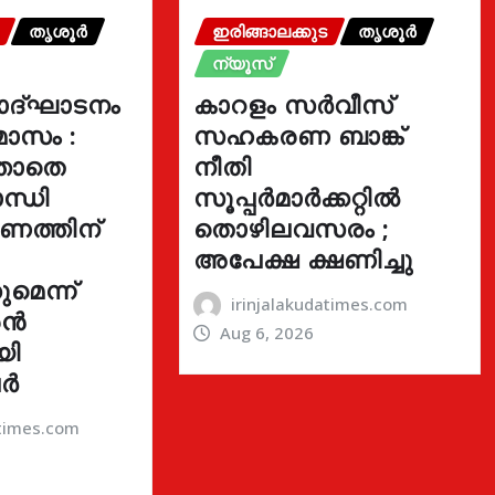
തൃശൂർ
ഇരിങ്ങാലക്കുട
തൃശൂർ
ന്യൂസ്
ോദ്ഘാടനം
കാറളം സർവീസ്
മാസം :
സഹകരണ ബാങ്ക്
്താതെ
നീതി
ന്ധി
സൂപ്പർമാർക്കറ്റിൽ
ഓണത്തിന്
തൊഴിലവസരം ;
അപേക്ഷ ക്ഷണിച്ചു
മെന്ന്
irinjalakudatimes.com
രൻ
Aug 6, 2026
യി
ർ
atimes.com