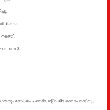
്ചു.
തിഥിയായി.
നടത്തി.
ിവാനന്ദൻ,
വും മണ്ഡലം പ്രസിഡന്റ് റഷീദ് കാറളം നന്ദിയും