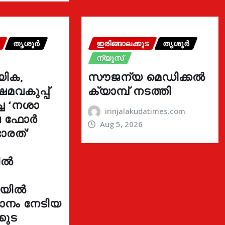
തൃശൂർ
ഇരിങ്ങാലക്കുട
തൃശൂർ
ന്യൂസ്
യിക,
സൗജന്യ മെഡിക്കൽ
മവകുപ്പ്
ക്യാമ്പ് നടത്തി
്ച ‘നശാ
irinjalakudatimes.com
ുവ ഫോർ
Aug 5, 2026
ാരത്’
ളിൽ
നയിൽ
ഥാനം നേടിയ
കുട