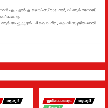
 ടൈസൻ എം എൽഎ, ജെയിംസ് റാഫേൽ, വി ആർ മനോജ്,
േഷ് ബാബു,
ആർ അപ്പുകുട്ടൻ, പി കെ റഫീഖ്, കെ വി സുജിത് ലാൽ
തൃശൂർ
ഇരിങ്ങാലക്കുട
തൃശൂർ
ന്യൂസ്