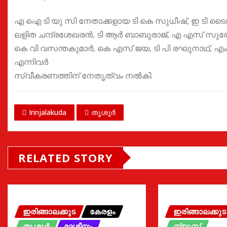
എ ഐ ടി യു സി നേതാക്കളായ ടി കെ സുധീഷ്, ഇ ടി
ലളിത ചന്ദ്രശേഖരൻ, ടി ആർ ബാബുരാജ്, എ എസ് സുര
കെ വി വസന്തകുമാർ, കെ എസ് ജയ, ടി പി രഘുനാഥ്, എം 
എന്നിവർ
സ്വീകരണത്തിന് നേതൃത്വം നൽകി.
Irinjalakuda
തൃശൂർ
RELATED STORY
ഇരിങ്ങാലക്കുട
കേരളം
ഇരിങ്ങാലക്കുട
തൃശൂർ
ദേശീയം
ന്യൂസ്