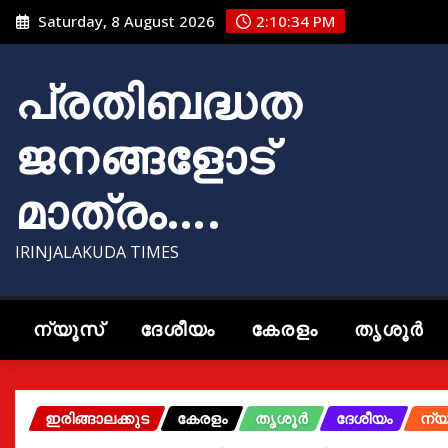
Skip
Saturday, 8 August 2026
2:10:35 PM
to
content
പ്രതിബദ്ധത
ജനങ്ങളോട്
മാത്രം….
IRINJALAKUDA TIMES
ന്യൂസ്
ദേശീയം
കേരളം
തൃശൂർ
ഇരിങ്ങാലക്കുട
കേരളം
തൃശൂർ
ദേശീയം
ന്യ