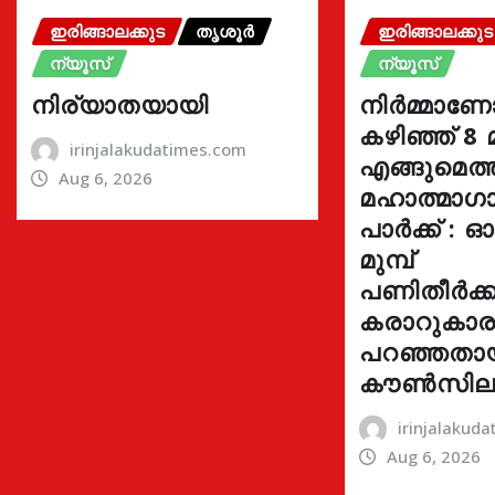
ഇരിങ്ങാലക്കുട
തൃശൂർ
ഇരിങ്ങാലക്കുട
ന്യൂസ്
ന്യൂസ്
നിര്യാതയായി
നിർമ്മാണ
കഴിഞ്ഞ് 8 
irinjalakudatimes.com
എങ്ങുമെത
Aug 6, 2026
മഹാത്മാഗാ
പാർക്ക് : 
മുമ്പ്
പണിതീർക്കു
കരാറുകാ
പറഞ്ഞതാ
കൗൺസില
irinjalakud
Aug 6, 2026