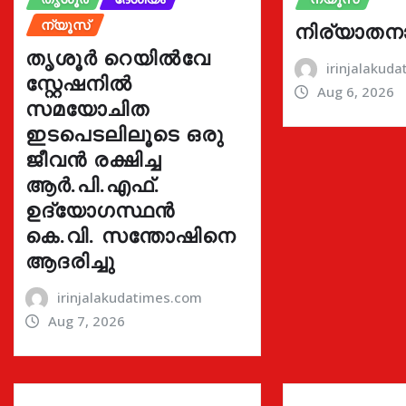
ന്യൂസ്
നിര്യാതന
തൃശൂർ റെയിൽവേ
irinjalakud
സ്റ്റേഷനിൽ
Aug 6, 2026
സമയോചിത
ഇടപെടലിലൂടെ ഒരു
ജീവൻ രക്ഷിച്ച
ആർ.പി.എഫ്.
ഉദ്യോഗസ്ഥൻ
കെ.വി. സന്തോഷിനെ
ആദരിച്ചു
irinjalakudatimes.com
Aug 7, 2026