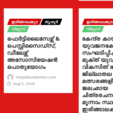
ഇരിങ്ങാലക്കുട
തൃശൂർ
ഇരിങ്ങാലക്കുട
ന്യൂസ്
ന്യൂസ്
ഫെർട്ടിലൈസേഴ്സ് &
കേന്ദ്ര കാ
പെസ്റ്റിസൈഡ്സ്,
യുവജനക്ഷേ
ഡീലേഴ്സ്
സംഘടിപ്പിച
അസോസിയേഷൻ
മുക്ത് യ
പൊതുയോഗം
വികസിത് ഭ
ജില്ലാതല
irinjalakudatimes.com
മത്സരങ്ങ
Aug 5, 2026
ജലഛായ
ചിത്രരച
മൂന്നാം സ്
ഇരിങ്ങാലക്