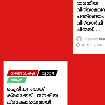
ഭാരതീയ
വിദ്യാഭവ
പന്ത്രണ്ടാം
വിദ്യാർഥി
ചിന്മയ്…..
irinjalakud
Aug 5, 2026
ഇരിങ്ങാലക്കുട
തൃശൂർ
ന്യൂസ്
ഐടിയു ബാങ്ക്
ക്രമക്കേട് : ജനകീയ
പ്രക്ഷോഭവുമായി