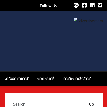
Follow Us
ക്യാമ്പസ്
ഫാഷൻ
സ്പോർട്സ്
Go