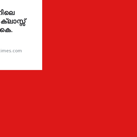
നിലെ
 ക്ലാസ്സ്
 കെ.
atimes.com