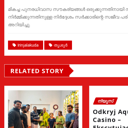
മികച്ച പുനരധിവാസ സൗകര്യങ്ങള്‍ ഒരുക്കുന്നതിനായി 
നിര്‍മ്മിക്കുന്നതിനുള്ള നിർദ്ദേശം സര്‍ക്കാരിന്റെ സജ
അറിയിച്ചു.
Irinjalakuda
തൃശൂർ
RELATED STORY
ന്യൂസ്
Odkryj A
Casino –
Ekscytując