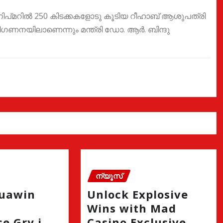
നിപ്മറില്‍ 250 കിടക്കകളോടു കൂടിയ റീഹാബ് ആശുപത്രി
ീവ പരിഗണനയിലാണെന്നും മന്ത്രി ഡോ. ആർ. ബിന്ദു
ന്യൂസ്
quawin
Unlock Explosive
Wins with Mad
e Gry i
Casino Exclusive