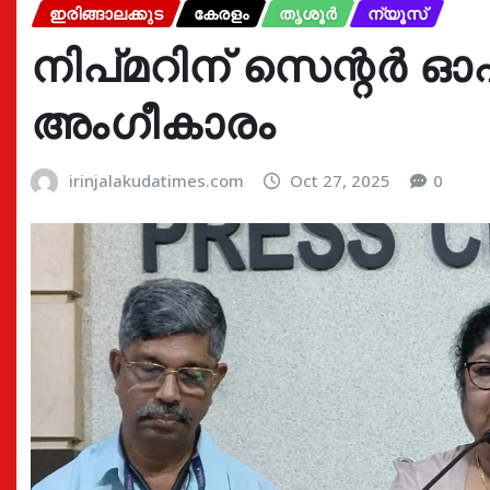
ഇരിങ്ങാലക്കുട
കേരളം
തൃശൂർ
ന്യൂസ്
നിപ്മറിന് സെന്റര്‍
അംഗീകാരം
irinjalakudatimes.com
Oct 27, 2025
0