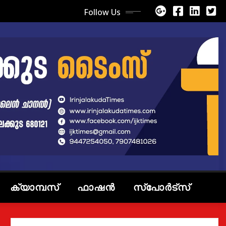
Follow Us
ക്യാമ്പസ്
ഫാഷൻ
സ്പോർട്സ്