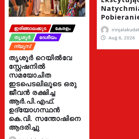
Natychmi
Pobierani
ഇരിങ്ങാലക്കുട
കേരളം
irinjalakud
തൃശൂർ
ദേശീയം
Aug 6, 2026
ന്യൂസ്
തൃശൂർ റെയിൽവേ
സ്റ്റേഷനിൽ
സമയോചിത
ഇടപെടലിലൂടെ ഒരു
ജീവൻ രക്ഷിച്ച
ആർ.പി.എഫ്.
ഉദ്യോഗസ്ഥൻ
കെ.വി. സന്തോഷിനെ
ആദരിച്ചു