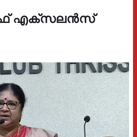
 ഓഫ് എക്സലന്‍സ്