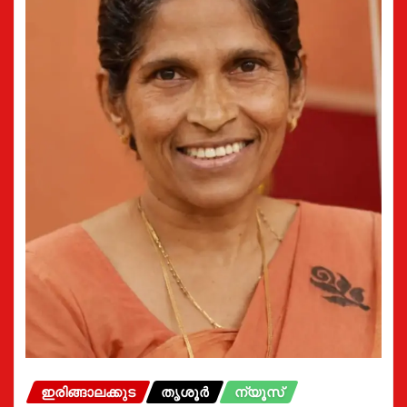
ഇരിങ്ങാലക്കുട
തൃശൂർ
ന്യൂസ്