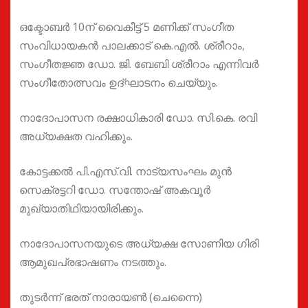
ഒക്ടോബർ 10ന് വൈകീട്ട് 5 മണിക്ക് സംഗീത
സംവിധായകൻ പാലക്കാട് കെ.എൽ. ശ്രീറാം,
സംഗീതജ്ഞ ഡോ. ജി. ബേബി ശ്രീറാം എന്നിവർ
സംഗീതോത്സവം ഉദ്ഘാടനം ചെയ്യും.
നാദോപാസന രക്ഷാധികാരി ഡോ. സി.കെ. രവി
അധ്യക്ഷത വഹിക്കും.
കോട്ടക്കൽ പി.എസ്.വി. നാട്യസംഘം മുൻ
സെക്രട്ടറി ഡോ. സന്തോഷ് അകവൂർ
മുഖ്യാതിഥിയായിരിക്കും.
നാദോപാസനയുടെ അധ്യക്ഷ സോണിയ ഗിരി
ആമുഖപ്രഭാഷണം നടത്തും.
തുടർന്ന് ഭരത് നാരായൺ (ചെന്നൈ)