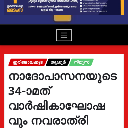
ഇരിങ്ങാലക്കുട
തൃശൂർ
ന്യൂസ്
നാദോപാസനയുടെ
34-ാമത്
വാർഷികാഘോഷ
വും നവരാത്രി