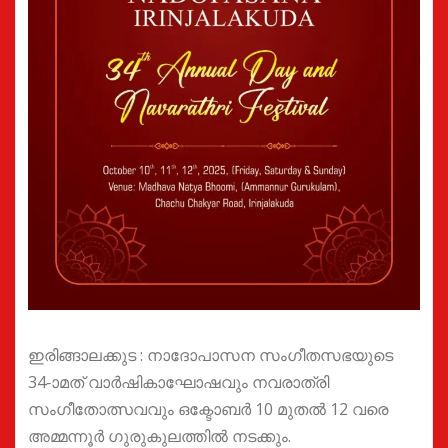
ഇരിങ്ങാലക്കുട : നാദോപാസന സംഗീതസഭയുടെ
34-ാമത് വാർഷികാഘോഷവും നവരാത്രി
സംഗീതോത്സവവും ഒക്ടോബർ 10 മുതൽ 12 വരെ
അമ്മന്നൂർ ഗുരുകുലത്തിൽ നടക്കും.