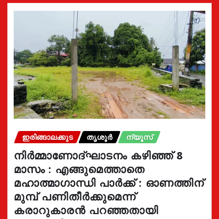
ഇരിങ്ങാലക്കുട
തൃശൂർ
ന്യൂസ്
നിർമ്മാണോദ്ഘാടനം കഴിഞ്ഞ് 8
മാസം : എങ്ങുമെത്താതെ
മഹാത്മാഗാന്ധി പാർക്ക് : ഓണത്തിന്
മുമ്പ് പണിതീർക്കുമെന്ന്
കരാറുകാരൻ പറഞ്ഞതായി