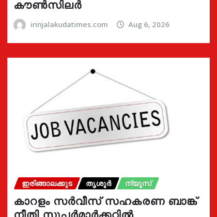
കൗൺസിലർ
irinjalakudatimes.com
Aug 6, 2026
ഇരിങ്ങാലക്കുട
തൃശൂർ
ന്യൂസ്
കാറളം സർവീസ് സഹകരണ ബാങ്ക്
നീതി സൂപ്പർമാർക്കറ്റിൽ