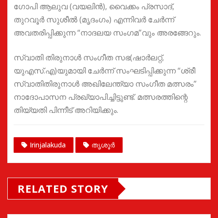
ഗോപി ആലുവ (വയലിൻ), വൈക്കം പ്രസാദ്,
തുറവൂർ സുശീൽ (മൃദംഗം) എന്നിവർ ചേർന്ന്
അവതരിപ്പിക്കുന്ന “നാദലയ സംഗമ”വും അരങ്ങേറും.
സ്വാതി തിരുനാൾ സംഗീത സഭ(ഷാർലറ്റ്,
യുഎസ്.എ)യുമായി ചേർന്ന് സംഘടിപ്പിക്കുന്ന “ശ്രീ
സ്വാതിതിരുനാൾ അഖിലേന്ത്യാ സംഗീത മത്സരം”
നാദോപാസന പ്രഖ്യാപിച്ചിട്ടുണ്ട്. മത്സരത്തിന്റെ
തിയ്യതി പിന്നീട് അറിയിക്കും.
Irinjalakuda
തൃശൂർ
RELATED STORY