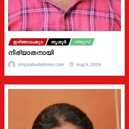
ഇരിങ്ങാലക്കുട
തൃശൂർ
ന്യൂസ്
നിര്യാതനായി
irinjalakudatimes.com
Aug 6, 2026