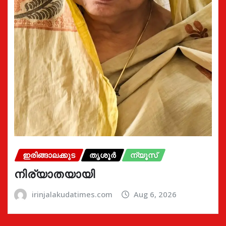
ഇരിങ്ങാലക്കുട
തൃശൂർ
ന്യൂസ്
നിര്യാതയായി
irinjalakudatimes.com
Aug 6, 2026