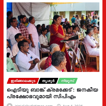
ഇരിങ്ങാലക്കുട
തൃശൂർ
ന്യൂസ്
ഐടിയു ബാങ്ക് ക്രമക്കേട് : ജനകീയ
പ്രക്ഷോഭവുമായി സിപിഎം
irinjalakudatimes.com
Aug 4, 2026