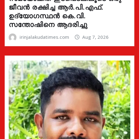
ജീവൻ രക്ഷിച്ച ആർ.പി.എഫ്.
ഉദ്യോഗസ്ഥൻ കെ.വി.
സന്തോഷിനെ ആദരിച്ചു
irinjalakudatimes.com
Aug 7, 2026