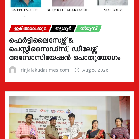
ഇരിങ്ങാലക്കുട
തൃശൂർ
ന്യൂസ്
ഫെർട്ടിലൈസേഴ്സ് &
പെസ്റ്റിസൈഡ്സ്, ഡീലേഴ്സ്
അസോസിയേഷൻ പൊതുയോഗം
irinjalakudatimes.com
Aug 5, 2026