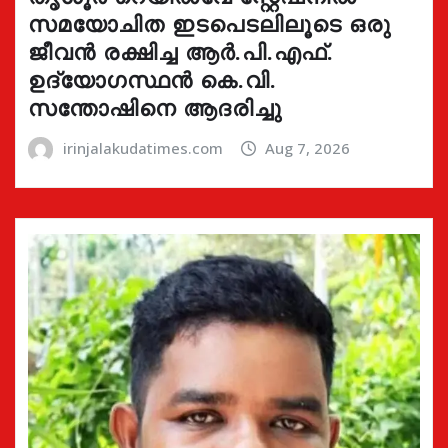
സമയോചിത ഇടപെടലിലൂടെ ഒരു
ജീവൻ രക്ഷിച്ച ആർ.പി.എഫ്.
ഉദ്യോഗസ്ഥൻ കെ.വി.
സന്തോഷിനെ ആദരിച്ചു
irinjalakudatimes.com
Aug 7, 2026