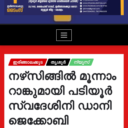
ഇരിങ്ങാലക്കുട
തൃശൂർ
ന്യൂസ്
നഴ്‌സിങ്ങിൽ മൂന്നാം
റാങ്കുമായി പടിയൂർ
സ്വദേശിനി ഡാനി
ജെക്കോബി