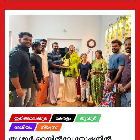
ഇരിങ്ങാലക്കുട
കേരളം
തൃശൂർ
ദേശീയം
ന്യൂസ്
തൃശൂർ റെയിൽവേ സ്റ്റേഷനിൽ