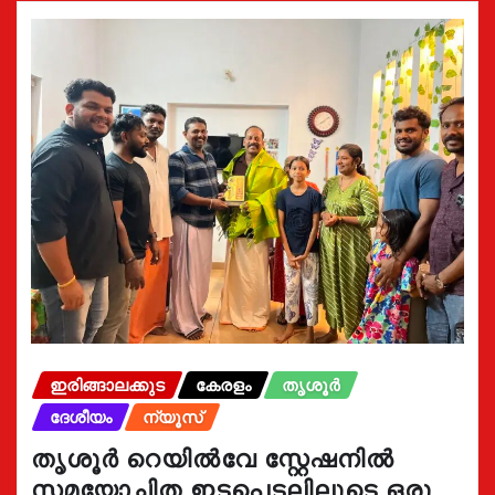
ഇരിങ്ങാലക്കുട
കേരളം
തൃശൂർ
ദേശീയം
ന്യൂസ്
തൃശൂർ റെയിൽവേ സ്റ്റേഷനിൽ
സമയോചിത ഇടപെടലിലൂടെ ഒരു