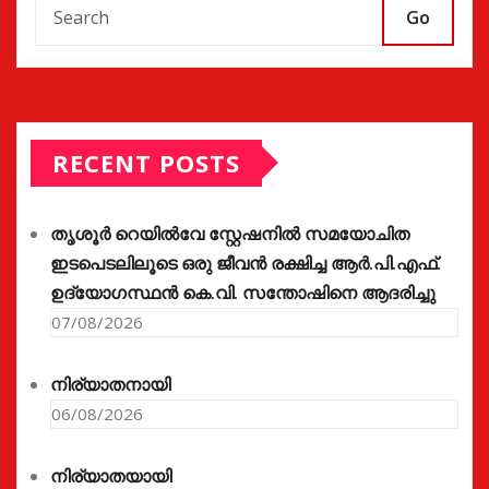
Go
RECENT POSTS
തൃശൂർ റെയിൽവേ സ്റ്റേഷനിൽ സമയോചിത
ഇടപെടലിലൂടെ ഒരു ജീവൻ രക്ഷിച്ച ആർ.പി.എഫ്.
ഉദ്യോഗസ്ഥൻ കെ.വി. സന്തോഷിനെ ആദരിച്ചു
07/08/2026
നിര്യാതനായി
06/08/2026
നിര്യാതയായി