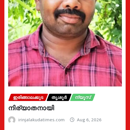
ഇരിങ്ങാലക്കുട
തൃശൂർ
ന്യൂസ്
നിര്യാതനായി
irinjalakudatimes.com
Aug 6, 2026