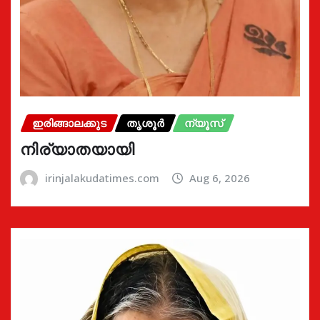
ഇരിങ്ങാലക്കുട
തൃശൂർ
ന്യൂസ്
നിര്യാതയായി
irinjalakudatimes.com
Aug 6, 2026