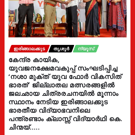
ഇരിങ്ങാലക്കുട
തൃശൂർ
ന്യൂസ്
കേന്ദ്ര കായിക,
യുവജനക്ഷേമവകുപ്പ് സംഘടിപ്പിച്ച
‘നശാ മുക്ത് യുവ ഫോർ വികസിത്
ഭാരത്’ ജില്ലാതല മത്സരങ്ങളിൽ
ജലഛായ ചിത്രരചനയിൽ മൂന്നാം
സ്ഥാനം നേടിയ ഇരിങ്ങാലക്കുട
ഭാരതീയ വിദ്യാഭവനിലെ
പന്ത്രണ്ടാം ക്ലാസ്സ് വിദ്യാർഥി കെ.
ചിന്മയ്…..