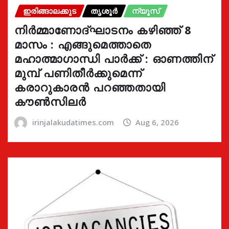
ഇരിങ്ങാലക്കുട
തൃശൂർ
ന്യൂസ്
നിർമ്മാണോദ്ഘാടനം കഴിഞ്ഞ് 8
മാസം : എങ്ങുമെത്താതെ
മഹാത്മാഗാന്ധി പാർക്ക് : ഓണത്തിന്
മുമ്പ് പണിതീർക്കുമെന്ന്
കരാറുകാരൻ പറഞ്ഞതായി
കൗൺസിലർ
irinjalakudatimes.com
Aug 6, 2026