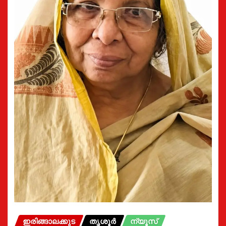
ഇരിങ്ങാലക്കുട
തൃശൂർ
ന്യൂസ്