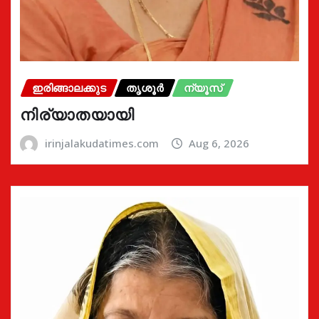
ഇരിങ്ങാലക്കുട
തൃശൂർ
ന്യൂസ്
നിര്യാതയായി
irinjalakudatimes.com
Aug 6, 2026