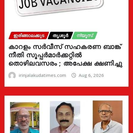
ഇരിങ്ങാലക്കുട
തൃശൂർ
ന്യൂസ്
കാറളം സർവീസ് സഹകരണ ബാങ്ക്
നീതി സൂപ്പർമാർക്കറ്റിൽ
തൊഴിലവസരം ; അപേക്ഷ ക്ഷണിച്ചു
irinjalakudatimes.com
Aug 6, 2026