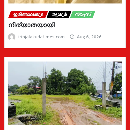
ഇരിങ്ങാലക്കുട
തൃശൂർ
ന്യൂസ്
നിര്യാതയായി
irinjalakudatimes.com
Aug 6, 2026