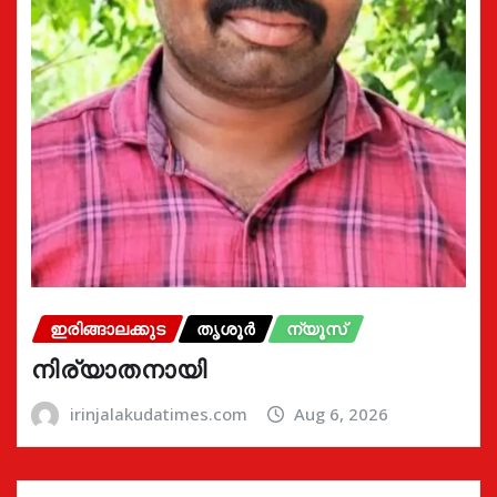
ഇരിങ്ങാലക്കുട
തൃശൂർ
ന്യൂസ്
നിര്യാതനായി
irinjalakudatimes.com
Aug 6, 2026