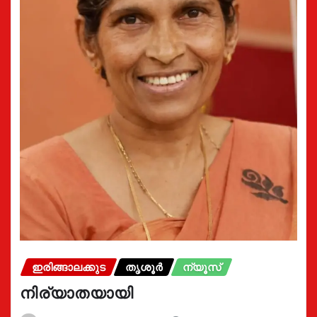
ഇരിങ്ങാലക്കുട
തൃശൂർ
ന്യൂസ്
നിര്യാതയായി