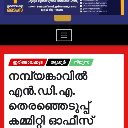
ഇരിങ്ങാലക്കുട
തൃശൂർ
ന്യൂസ്
നമ്പ്യങ്കാവിൽ
എൻ.ഡി.എ.
തെരഞ്ഞെടുപ്പ്
കമ്മിറ്റി ഓഫീസ്