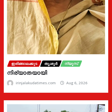
ഇരിങ്ങാലക്കുട
തൃശൂർ
ന്യൂസ്
നിര്യാതയായി
irinjalakudatimes.com
Aug 6, 2026