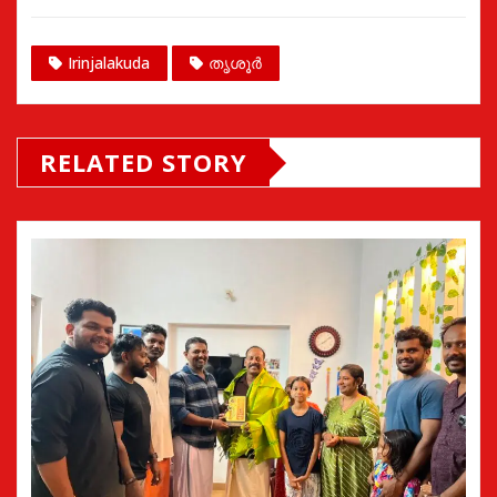
Irinjalakuda
തൃശൂർ
RELATED STORY