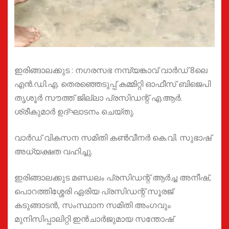
ഇരിങ്ങാലക്കുട : നഗരസഭ നമ്പ്യങ്കാവ് വാർഡ് 8ലെ
എൻ.ഡി.എ. തെരഞ്ഞെടുപ്പ് കമ്മിറ്റി ഓഫീസ് ബിജെപി
തൃശൂർ സൗത്ത് ജില്ലാ പ്രസിഡന്റ്‌ എ.ആർ.
ശ്രീകുമാർ ഉദ്ഘാടനം ചെയ്തു.
വാർഡ് വികസന സമിതി കൺവീനർ കെ.വി. സുഭാഷ്
അധ്യക്ഷത വഹിച്ചു.
ഇരിങ്ങാലക്കുട മണ്ഡലം പ്രസിഡന്റ്‌ ആർച്ച അനീഷ്,
പൊറത്തിശ്ശേരി ഏരിയ പ്രസിഡന്റ്‌ സൂരജ്
കടുങ്ങാടൻ, സംസ്ഥാന സമിതി അംഗവും
മുനിസിപ്പാലിറ്റി ഇൻചാർജുമായ സന്തോഷ്‌