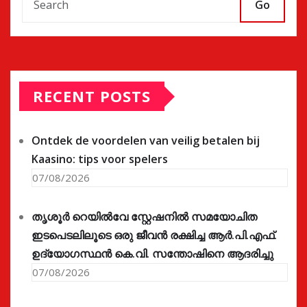
Go
RECENT POSTS
Ontdek de voordelen van veilig betalen bij
Kaasino: tips voor spelers
07/08/2026
തൃശൂർ റെയിൽവേ സ്റ്റേഷനിൽ സമയോചിത
ഇടപെടലിലൂടെ ഒരു ജീവൻ രക്ഷിച്ച ആർ.പി.എഫ്.
ഉദ്യോഗസ്ഥൻ കെ.വി. സന്തോഷിനെ ആദരിച്ചു
07/08/2026