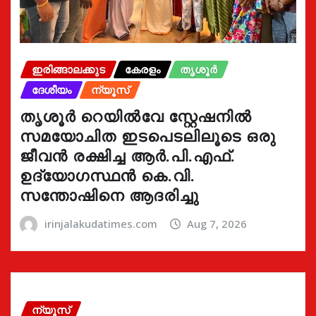
ഇരിങ്ങാലക്കുട
കേരളം
തൃശൂർ
ദേശീയം
ന്യൂസ്
തൃശൂർ റെയിൽവേ സ്റ്റേഷനിൽ
സമയോചിത ഇടപെടലിലൂടെ ഒരു
ജീവൻ രക്ഷിച്ച ആർ.പി.എഫ്.
ഉദ്യോഗസ്ഥൻ കെ.വി.
സന്തോഷിനെ ആദരിച്ചു
irinjalakudatimes.com
Aug 7, 2026
ന്യൂസ്