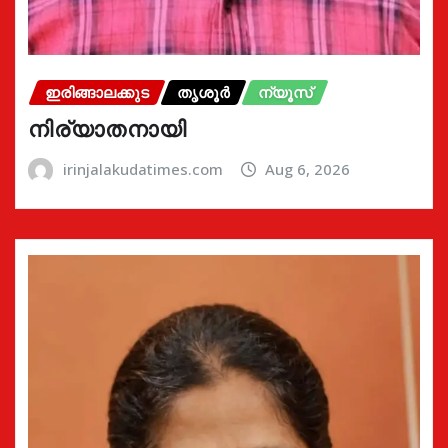
ഇരിങ്ങാലക്കുട
തൃശൂർ
ന്യൂസ്
നിര്യാതനായി
irinjalakudatimes.com
Aug 6, 2026