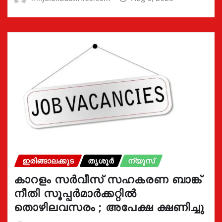
ഇരിങ്ങാലക്കുട
തൃശൂർ
ന്യൂസ്
കാറളം സർവീസ് സഹകരണ ബാങ്ക്
നീതി സൂപ്പർമാർക്കറ്റിൽ
തൊഴിലവസരം ; അപേക്ഷ ക്ഷണിച്ചു