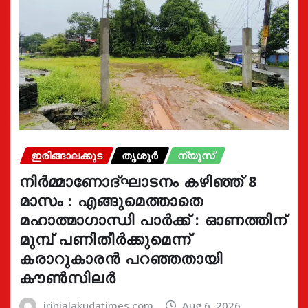
ഇരിങ്ങാലക്കുട
തൃശൂർ
ന്യൂസ്
നിർമ്മാണോദ്ഘാടനം കഴിഞ്ഞ് 8
മാസം : എങ്ങുമെത്താതെ
മഹാത്മാഗാന്ധി പാർക്ക് : ഓണത്തിന്
മുമ്പ് പണിതീർക്കുമെന്ന്
കരാറുകാരൻ പറഞ്ഞതായി
കൗൺസിലർ
irinjalakudatimes.com
Aug 6, 2026