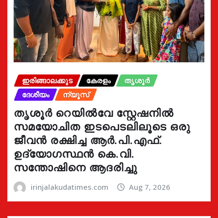
ഇരിങ്ങാലക്കുട
കേരളം
തൃശൂർ
ദേശീയം
ന്യൂസ്
തൃശൂർ റെയിൽവേ സ്റ്റേഷനിൽ
സമയോചിത ഇടപെടലിലൂടെ ഒരു
ജീവൻ രക്ഷിച്ച ആർ.പി.എഫ്.
ഉദ്യോഗസ്ഥൻ കെ.വി.
സന്തോഷിനെ ആദരിച്ചു
irinjalakudatimes.com
Aug 7, 2026