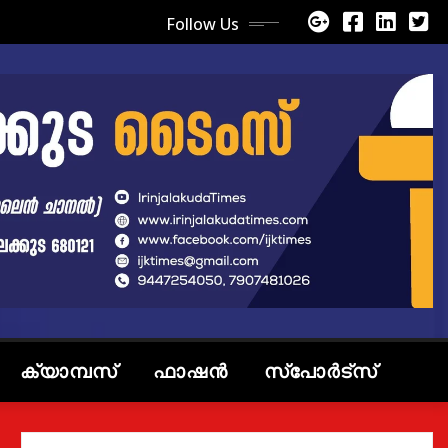
Follow Us
ക്യാമ്പസ്
ഫാഷൻ
സ്പോർട്സ്