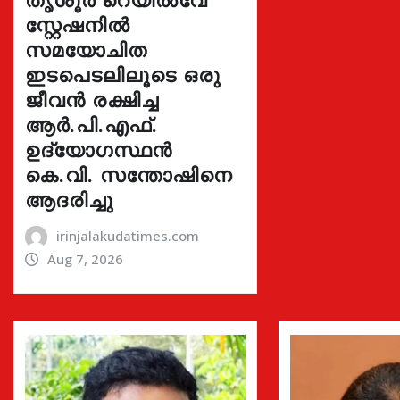
സ്റ്റേഷനിൽ
സമയോചിത
ഇടപെടലിലൂടെ ഒരു
ജീവൻ രക്ഷിച്ച
ആർ.പി.എഫ്.
ഉദ്യോഗസ്ഥൻ
കെ.വി. സന്തോഷിനെ
ആദരിച്ചു
irinjalakudatimes.com
Aug 7, 2026