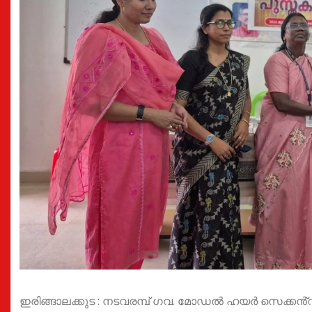
ഇരിങ്ങാലക്കുട : നടവരമ്പ് ഗവ. മോഡൽ ഹയർ സെക്കൻ്