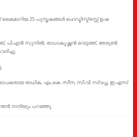
 കൈമാറിയ 25 പുസ്തകങ്ങൾ ഹെഡ്മിസ്ട്രസ്സ് ഉഷ
്, പി.എൻ സുനിൽ, രാധാകൃഷ്ണൻ വെട്ടത്ത്, അരുൺ
ദിച്ചു.
.
്യാപകരായ രാധിക, എം.കെ. സീന, സി.വി. സ്വപ്ന, ഇ.എസ്.
തൻ നന്ദിയും പറഞ്ഞു.