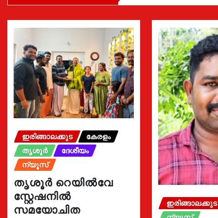
ഇരിങ്ങാലക്കുട
കേരളം
തൃശൂർ
ദേശീയം
ന്യൂസ്
തൃശൂർ റെയിൽവേ
സ്റ്റേഷനിൽ
ഇരിങ്ങാലക്കുട
സമയോചിത
ന്യൂസ്