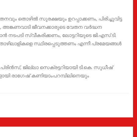
 തൊഴിൽ സുരക്ഷയും ഉറപ്പാക്കണം, പിരിച്ചുവിട്ട
ം, അങ്കണവാടി ജീവനക്കാരുടെ വേതന വർദ്ധന
ാൻ നടപടി സ്വീകരിക്കണം, ലോട്ടറിയുടെ ജി.എസ്.ടി.
ൊഴിലാളികളെ സ്ഥിരപ്പെടുത്തണം എന്നീ പ്രമേയങ്ങൾ
ിൻസ്, ജില്ലാ സെക്രട്ടറിയായി ടി.കെ. സുധീഷ്
ളായി രാഗേഷ് കണിയാംപറമ്പിലിനെയും