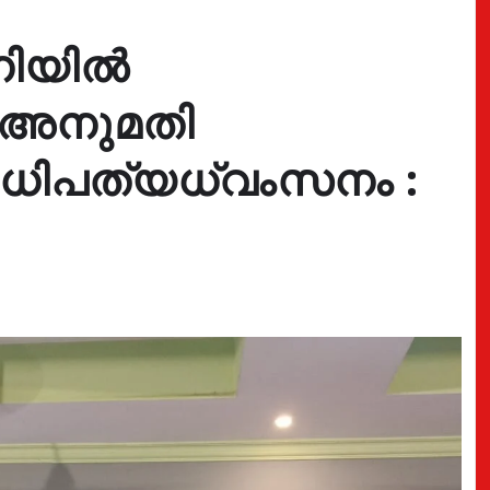
നിയിൽ
 അനുമതി
നാധിപത്യധ്വംസനം :