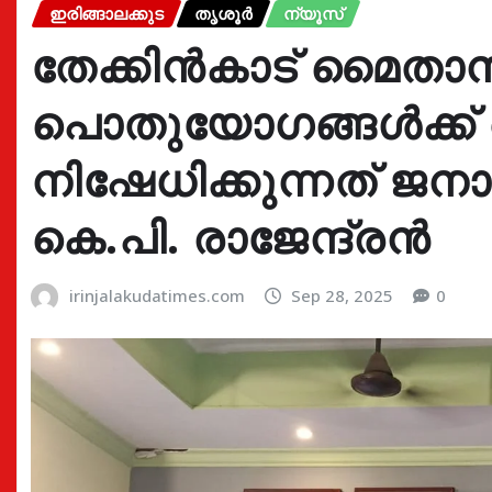
ഇരിങ്ങാലക്കുട
തൃശൂർ
ന്യൂസ്
തേക്കിൻകാട് മൈതാ
പൊതുയോഗങ്ങൾക്ക്
നിഷേധിക്കുന്നത് ജ
കെ.പി. രാജേന്ദ്രൻ
irinjalakudatimes.com
Sep 28, 2025
0