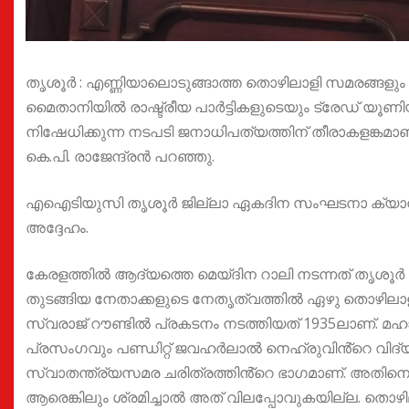
തൃശൂർ : എണ്ണിയാലൊടുങ്ങാത്ത തൊഴിലാളി സമരങ്ങളും രാ
മൈതാനിയിൽ രാഷ്ട്രീയ പാർട്ടികളുടെയും ട്രേഡ് യ
നിഷേധിക്കുന്ന നടപടി ജനാധിപത്യത്തിന് തീരാകളങ്ക
കെ.പി. രാജേന്ദ്രൻ പറഞ്ഞു.
എഐടിയുസി തൃശൂർ ജില്ലാ ഏകദിന സംഘടനാ ക്യാമ്പ്
അദ്ദേഹം.
കേരളത്തിൽ ആദ്യത്തെ മെയ്ദിന റാലി നടന്നത് തൃശൂർ പ
തുടങ്ങിയ നേതാക്കളുടെ നേതൃത്വത്തിൽ ഏഴു തൊഴിലാളിക
സ്വരാജ് റൗണ്ടിൽ പ്രകടനം നടത്തിയത് 1935ലാണ്. മ
പ്രസംഗവും പണ്ഡിറ്റ് ജവഹർലാൽ നെഹ്രുവിൻ്റെ വിദ
സ്വാതന്ത്ര്യസമര ചരിത്രത്തിൻ്റെ ഭാഗമാണ്. അതിനെയ
ആരെങ്കിലും ശ്രമിച്ചാൽ അത് വിലപ്പോവുകയില്ല. തൊഴ