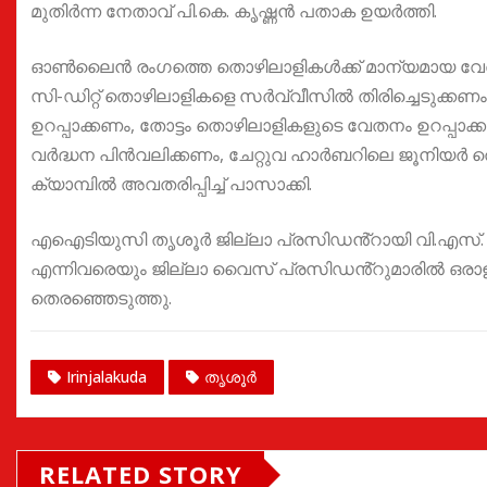
മുതിർന്ന നേതാവ് പി.കെ. കൃഷ്ണൻ പതാക ഉയർത്തി.
ഓൺലൈൻ രംഗത്തെ തൊഴിലാളികൾക്ക് മാന്യമായ വേതനവും
സി-ഡിറ്റ് തൊഴിലാളികളെ സർവ്വീസിൽ തിരിച്ചെടുക്കണ
ഉറപ്പാക്കണം, തോട്ടം തൊഴിലാളികളുടെ വേതനം ഉറപ്പാക്ക
വർദ്ധന പിൻവലിക്കണം, ചേറ്റുവ ഹാർബറിലെ ജൂനിയർ ത
ക്യാമ്പിൽ അവതരിപ്പിച്ച് പാസാക്കി.
എഐടിയുസി തൃശൂർ ജില്ലാ പ്രസിഡൻ്റായി വി.എസ്. പ്ര
എന്നിവരെയും ജില്ലാ വൈസ് പ്രസിഡൻ്റുമാരിൽ ഒരാ
തെരഞ്ഞെടുത്തു.
Irinjalakuda
തൃശൂർ
RELATED STORY