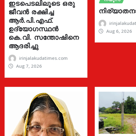
ഇടപെടലിലൂടെ ഒരു
നിര്യാതന
ജീവൻ രക്ഷിച്ച
ആർ.പി.എഫ്.
irinjalakud
ഉദ്യോഗസ്ഥൻ
Aug 6, 2026
കെ.വി. സന്തോഷിനെ
ആദരിച്ചു
irinjalakudatimes.com
Aug 7, 2026