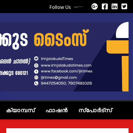
Follow Us
ക്യാമ്പസ്
ഫാഷൻ
സ്പോർട്സ്