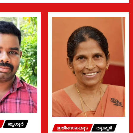
തൃശൂർ
ഇരിങ്ങാലക്കുട
തൃശൂർ