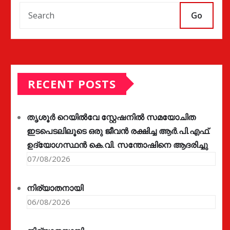
Go
RECENT POSTS
തൃശൂർ റെയിൽവേ സ്റ്റേഷനിൽ സമയോചിത
ഇടപെടലിലൂടെ ഒരു ജീവൻ രക്ഷിച്ച ആർ.പി.എഫ്.
ഉദ്യോഗസ്ഥൻ കെ.വി. സന്തോഷിനെ ആദരിച്ചു
07/08/2026
നിര്യാതനായി
06/08/2026