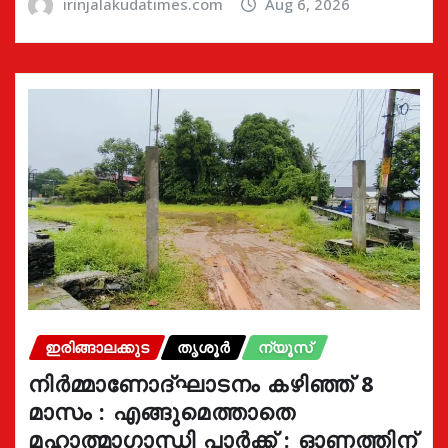
irinjalakudatimes.com
Aug 6, 2026
ഇരിങ്ങാലക്കുട
തൃശൂർ
ന്യൂസ്
നിർമ്മാണോദ്ഘാടനം കഴിഞ്ഞ് 8
മാസം : എങ്ങുമെത്താതെ
മഹാത്മാഗാന്ധി പാർക്ക് : ഓണത്തിന്