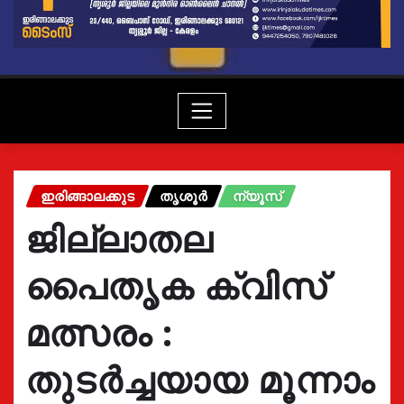
ഇരിങ്ങാലക്കുട
തൃശൂർ
ന്യൂസ്
ജില്ലാതല
പൈതൃക ക്വിസ്
മത്സരം :
തുടർച്ചയായ മൂന്നാം