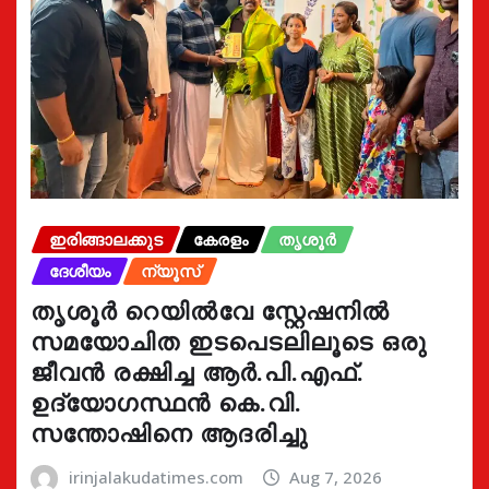
ഇരിങ്ങാലക്കുട
കേരളം
തൃശൂർ
ദേശീയം
ന്യൂസ്
തൃശൂർ റെയിൽവേ സ്റ്റേഷനിൽ
സമയോചിത ഇടപെടലിലൂടെ ഒരു
ജീവൻ രക്ഷിച്ച ആർ.പി.എഫ്.
ഉദ്യോഗസ്ഥൻ കെ.വി.
സന്തോഷിനെ ആദരിച്ചു
irinjalakudatimes.com
Aug 7, 2026