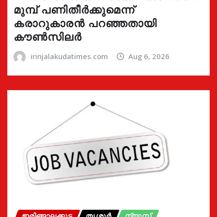
മുമ്പ് പണിതീർക്കുമെന്ന്
കരാറുകാരൻ പറഞ്ഞതായി
കൗൺസിലർ
irinjalakudatimes.com
Aug 6, 2026
ഇരിങ്ങാലക്കുട
തൃശൂർ
ന്യൂസ്