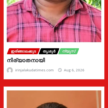
ഇരിങ്ങാലക്കുട
തൃശൂർ
ന്യൂസ്
നിര്യാതനായി
irinjalakudatimes.com
Aug 6, 2026