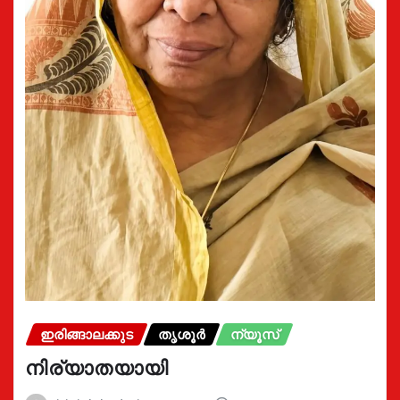
ഇരിങ്ങാലക്കുട
തൃശൂർ
ന്യൂസ്
നിര്യാതയായി