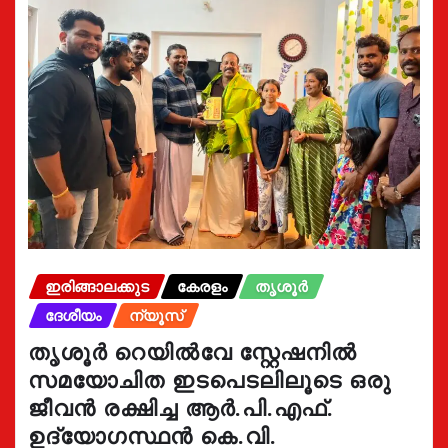
ഇരിങ്ങാലക്കുട
കേരളം
തൃശൂർ
ദേശീയം
ന്യൂസ്
തൃശൂർ റെയിൽവേ സ്റ്റേഷനിൽ
സമയോചിത ഇടപെടലിലൂടെ ഒരു
ജീവൻ രക്ഷിച്ച ആർ.പി.എഫ്.
ഉദ്യോഗസ്ഥൻ കെ.വി.