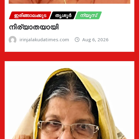
ഇരിങ്ങാലക്കുട
തൃശൂർ
ന്യൂസ്
നിര്യാതയായി
irinjalakudatimes.com
Aug 6, 2026