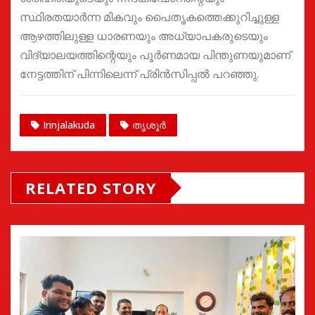
സ്ഥിരതയാർന്ന മികവും പൈതൃകത്തെക്കുറിച്ചുള്ള
ആഴത്തിലുള്ള ധാരണയും അധ്യാപകരുടെയും
വിദ്യാലയത്തിന്റെയും പൂർണമായ പിന്തുണയുമാണ്
നേട്ടത്തിന് പിന്നിലെന്ന് പ്രിൻസിപ്പൽ പറഞ്ഞു.
Irinjalakuda
തൃശൂർ
RELATED STORY