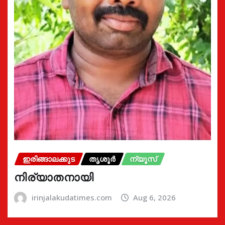
ഇരിങ്ങാലക്കുട
തൃശൂർ
ന്യൂസ്
നിര്യാതനായി
irinjalakudatimes.com
Aug 6, 2026