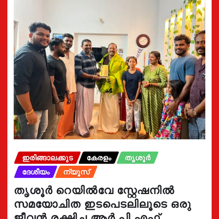
ഇരിങ്ങാലക്കുട
കേരളം
തൃശൂർ
ദേശീയം
ന്യൂസ്
തൃശൂർ റെയിൽവേ സ്റ്റേഷനിൽ
സമയോചിത ഇടപെടലിലൂടെ ഒരു
ജീവൻ രക്ഷിച്ച ആർ.പി.എഫ്.