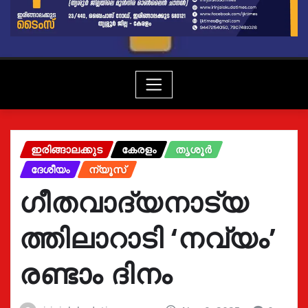
ഇരിങ്ങാലക്കുട
കേരളം
തൃശൂർ
ദേശീയം
ന്യൂസ്
ഗീതവാദ്യനാട്യ
ത്തിലാറാടി ‘നവ്യം’
രണ്ടാം ദിനം