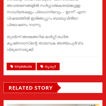
അവതരണങ്ങളിൽ സർഗ്ഗാത്മകതയ്‌ക്കുള്ള
സാധ്യതകളും പ്രാധാന്യവും – ഇന്ന്” എന്ന
വിഷയത്തിൽ ഇരിങ്ങപ്പുറം ബാബുവിൻ്റെ
പ്രഭാഷണം നടന്നു.
തുടർന്ന് അരങ്ങേറിയ മാർഗ്ഗി രഹിത
കൃഷ്‌ണദാസിന്റെ തായമ്പക അത്യപൂർവ്വ
വിരുന്നൊരുക്കി.
Irinjalakuda
തൃശൂർ
RELATED STORY