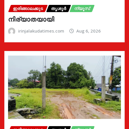
ഇരിങ്ങാലക്കുട
തൃശൂർ
ന്യൂസ്
നിര്യാതയായി
irinjalakudatimes.com
Aug 6, 2026