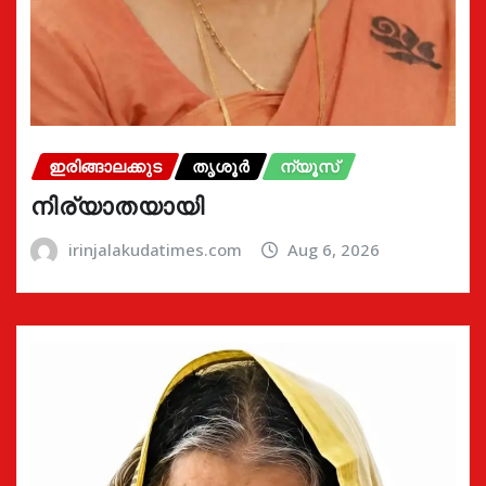
ഇരിങ്ങാലക്കുട
തൃശൂർ
ന്യൂസ്
നിര്യാതയായി
irinjalakudatimes.com
Aug 6, 2026