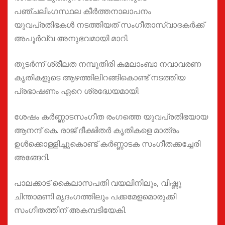
പഞ്ചലിംഗസ്ഥല കീർത്തനാലാപനം
യുവപ്രതിഭകൾ നടത്തിയത് സംഗീതാസ്വാദകർക്ക്
അപൂർവ്വ അനുഭവമായി മാറി.
തുടർന്ന് ശ്രീലത നമ്പൂതിരി കമലാംബാ നവാവരണ
കൃതികളുടെ ആഴത്തിലിറങ്ങികൊണ്ട് നടത്തിയ
പ്രഭാഷണം ഏറെ ശ്രദ്ധേയമായി.
ശേഷം കർണ്ണാടസംഗീത രംഗത്തെ യുവപ്രതിഭയായ
ആനന്ദ് കെ. രാജ് ദീക്ഷിതർ കൃതികളെ മാത്രം
ഉൾക്കൊള്ളിച്ചുകൊണ്ട് കർണ്ണാടക സംഗീതക്കച്ചേരി
അങ്ങേറി.
പാലക്കാട് കൈലാസപതി വയലിനിലും, വിഷ്ണു
ചിന്താമണി മൃദംഗത്തിലും പക്കമേളമൊരുക്കി
സംഗീതത്തിന് അകമ്പടിയേകി.