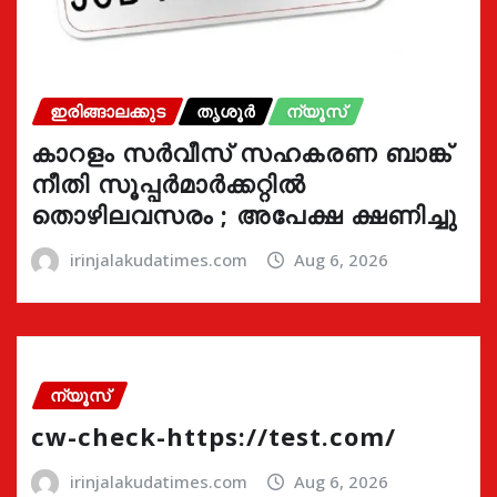
ഇരിങ്ങാലക്കുട
തൃശൂർ
ന്യൂസ്
കാറളം സർവീസ് സഹകരണ ബാങ്ക്
നീതി സൂപ്പർമാർക്കറ്റിൽ
തൊഴിലവസരം ; അപേക്ഷ ക്ഷണിച്ചു
irinjalakudatimes.com
Aug 6, 2026
ന്യൂസ്
cw-check-https://test.com/
irinjalakudatimes.com
Aug 6, 2026