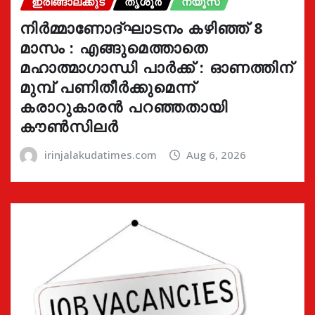
ഇരിങ്ങാലക്കുട
തൃശൂർ
ന്യൂസ്
നിർമ്മാണോദ്ഘാടനം കഴിഞ്ഞ് 8
മാസം : എങ്ങുമെത്താതെ
മഹാത്മാഗാന്ധി പാർക്ക് : ഓണത്തിന്
മുമ്പ് പണിതീർക്കുമെന്ന്
കരാറുകാരൻ പറഞ്ഞതായി
കൗൺസിലർ
irinjalakudatimes.com
Aug 6, 2026