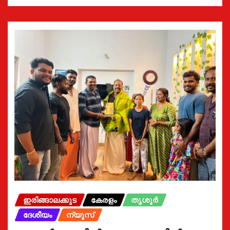
ഇരിങ്ങാലക്കുട
കേരളം
തൃശൂർ
ദേശീയം
ന്യൂസ്