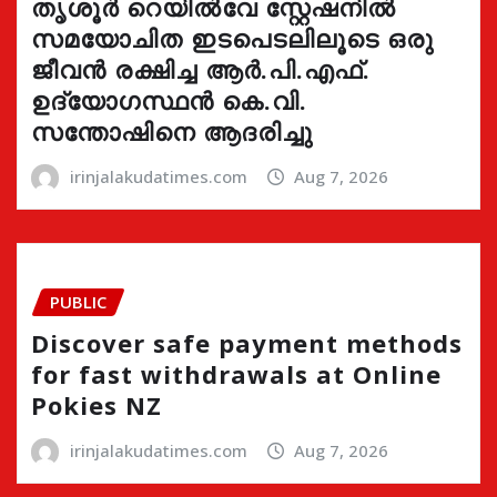
തൃശൂർ റെയിൽവേ സ്റ്റേഷനിൽ
സമയോചിത ഇടപെടലിലൂടെ ഒരു
ജീവൻ രക്ഷിച്ച ആർ.പി.എഫ്.
ഉദ്യോഗസ്ഥൻ കെ.വി.
സന്തോഷിനെ ആദരിച്ചു
irinjalakudatimes.com
Aug 7, 2026
PUBLIC
Discover safe payment methods
for fast withdrawals at Online
Pokies NZ
irinjalakudatimes.com
Aug 7, 2026