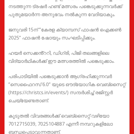
നടത്തുന്ന ട്രഷർ ഹണ്ട് മത്സരം പങ്കെടുക്കുന്നവർക്ക്
പുതുമയാർന്ന അനുഭവം നൽകുന്ന വേദിയാകും.
ജനുവരി 15ന് ”കേരള ക്യാമ്പസ് ഫാഷൻ ഐക്കൺ
2025” ഫാഷൻ ഷോയും സംഘടിപ്പിക്കും.
ഹയർ സെക്കൻ്ററി, ഡിഗ്രി, പിജി തലങ്ങളിലെ
വിദ്യാർഥികൾക്ക് ഈ മത്സരത്തിൽ പങ്കെടുക്കാം.
പരിപാടിയിൽ പങ്കെടുക്കാൻ ആഗ്രഹിക്കുന്നവർ
”സെഫൈറസ് 6.0” യുടെ ഔദ്യോഗിക വെബ്സൈറ്റ്
(https://christcs.in/events/) സന്ദർശിച്ച് രജിസ്റ്റർ
ചെയ്യേണ്ടതാണ്.
കൂടുതൽ വിവരങ്ങൾക്ക് വെബ്സൈറ്റ് വഴിയോ
7012715039, 7025104887 എന്നീ നമ്പറുകളിലോ
ബന്ധപ്പെടാവുന്നതാണ്.