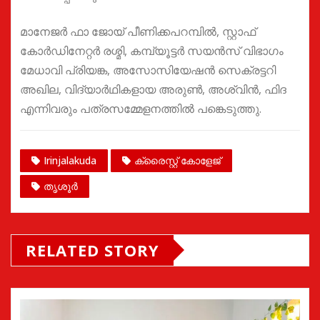
മാനേജർ ഫാ ജോയ് പീണിക്കപറമ്പിൽ, സ്റ്റാഫ്
കോർഡിനേറ്റർ രശ്മി, കമ്പ്യൂട്ടർ സയൻസ് വിഭാഗം
മേധാവി പ്രിയങ്ക, അസോസിയേഷൻ സെക്രട്ടറി
അഖില, വിദ്യാർഥികളായ അരുൺ, അശ്വിൻ, ഫിദ
എന്നിവരും പത്രസമ്മേളനത്തിൽ പങ്കെടുത്തു.
Irinjalakuda
ക്രൈസ്റ്റ് കോളേജ്
തൃശൂർ
RELATED STORY