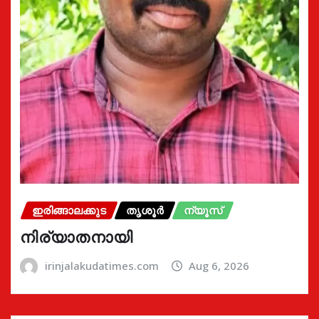
ഇരിങ്ങാലക്കുട
തൃശൂർ
ന്യൂസ്
നിര്യാതനായി
irinjalakudatimes.com
Aug 6, 2026