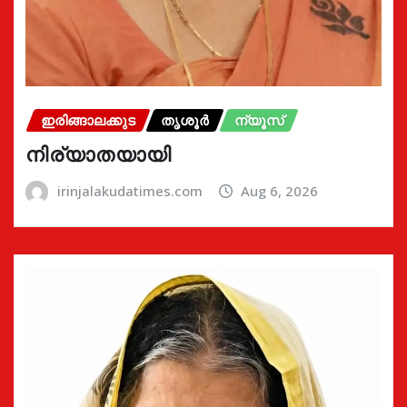
ഇരിങ്ങാലക്കുട
തൃശൂർ
ന്യൂസ്
നിര്യാതയായി
irinjalakudatimes.com
Aug 6, 2026