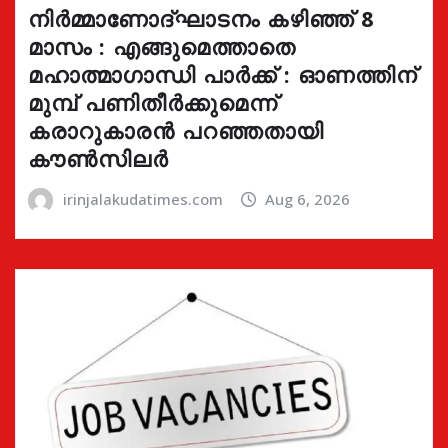
നിർമ്മാണോദ്ഘാടനം കഴിഞ്ഞ് 8
മാസം : എങ്ങുമെത്താതെ
മഹാത്മാഗാന്ധി പാർക്ക് : ഓണത്തിന്
മുമ്പ് പണിതീർക്കുമെന്ന്
കരാറുകാരൻ പറഞ്ഞതായി
കൗൺസിലർ
irinjalakudatimes.com
Aug 6, 2026