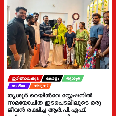
ഇരിങ്ങാലക്കുട
കേരളം
തൃശൂർ
ദേശീയം
ന്യൂസ്
തൃശൂർ റെയിൽവേ സ്റ്റേഷനിൽ
സമയോചിത ഇടപെടലിലൂടെ ഒരു
ജീവൻ രക്ഷിച്ച ആർ.പി.എഫ്.