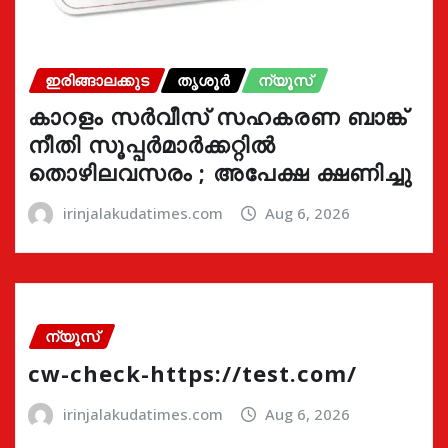
ഇരിങ്ങാലക്കുട
തൃശൂർ
ന്യൂസ്
കാറളം സർവീസ് സഹകരണ ബാങ്ക്
നീതി സൂപ്പർമാർക്കറ്റിൽ
തൊഴിലവസരം ; അപേക്ഷ ക്ഷണിച്ചു
irinjalakudatimes.com
Aug 6, 2026
ന്യൂസ്
cw-check-https://test.com/
irinjalakudatimes.com
Aug 6, 2026