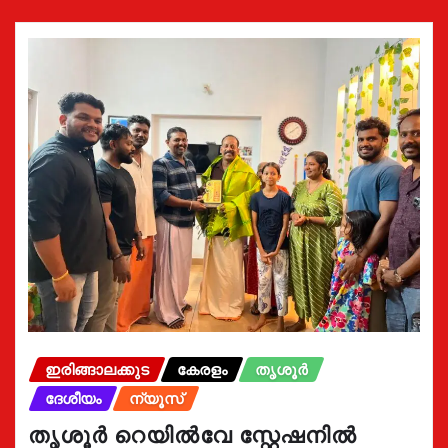
ഇരിങ്ങാലക്കുട
കേരളം
തൃശൂർ
ദേശീയം
ന്യൂസ്
തൃശൂർ റെയിൽവേ സ്റ്റേഷനിൽ