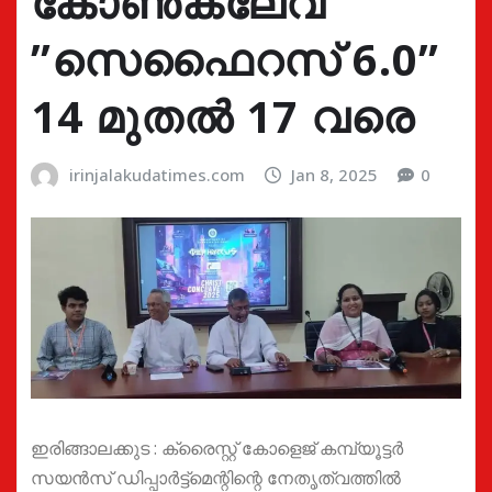
കോൺക്ലേവ്
”സെഫൈറസ് 6.0”
14 മുതൽ 17 വരെ
irinjalakudatimes.com
Jan 8, 2025
0
ഇരിങ്ങാലക്കുട : ക്രൈസ്റ്റ് കോളെജ് കമ്പ്യൂട്ടർ
സയൻസ് ഡിപ്പാർട്ട്മെന്റിന്റെ നേതൃത്വത്തിൽ