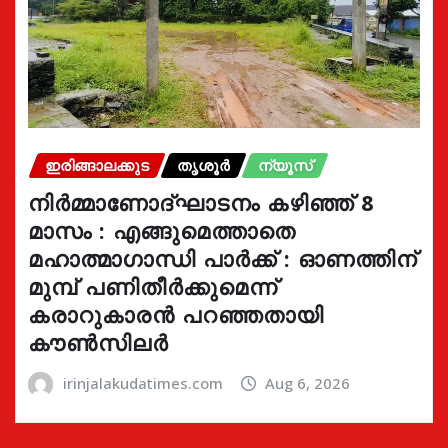
ഇരിങ്ങാലക്കുട
തൃശൂർ
ന്യൂസ്
നിർമ്മാണോദ്ഘാടനം കഴിഞ്ഞ് 8
മാസം : എങ്ങുമെത്താതെ
മഹാത്മാഗാന്ധി പാർക്ക് : ഓണത്തിന്
മുമ്പ് പണിതീർക്കുമെന്ന്
കരാറുകാരൻ പറഞ്ഞതായി
കൗൺസിലർ
irinjalakudatimes.com
Aug 6, 2026