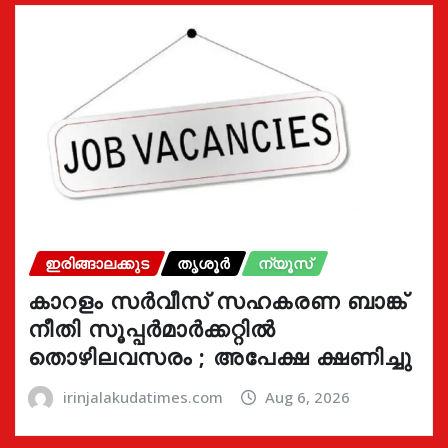
ഇരിങ്ങാലക്കുട
തൃശൂർ
ന്യൂസ്
കാറളം സർവീസ് സഹകരണ ബാങ്ക്
നീതി സൂപ്പർമാർക്കറ്റിൽ
തൊഴിലവസരം ; അപേക്ഷ ക്ഷണിച്ചു
irinjalakudatimes.com
Aug 6, 2026