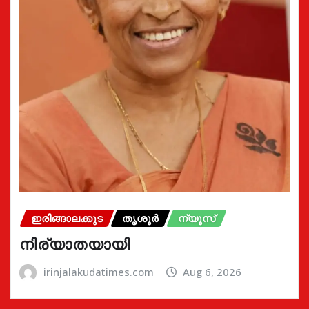
ഇരിങ്ങാലക്കുട
തൃശൂർ
ന്യൂസ്
നിര്യാതയായി
irinjalakudatimes.com
Aug 6, 2026