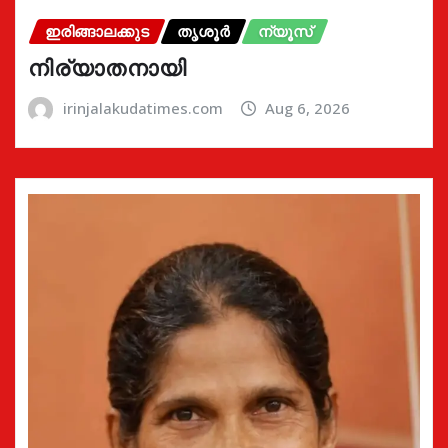
ഇരിങ്ങാലക്കുട
തൃശൂർ
ന്യൂസ്
നിര്യാതനായി
irinjalakudatimes.com
Aug 6, 2026