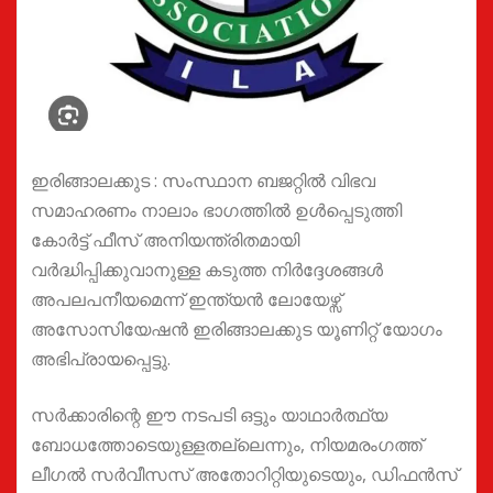
ഇരിങ്ങാലക്കുട : സംസ്ഥാന ബജറ്റിൽ വിഭവ
സമാഹരണം നാലാം ഭാഗത്തിൽ ഉൾപ്പെടുത്തി
കോർട്ട് ഫീസ് അനിയന്ത്രിതമായി
വർദ്ധിപ്പിക്കുവാനുള്ള കടുത്ത നിർദ്ദേശങ്ങൾ
അപലപനീയമെന്ന് ഇന്ത്യൻ ലോയേഴ്സ്
അസോസിയേഷൻ ഇരിങ്ങാലക്കുട യൂണിറ്റ് യോഗം
അഭിപ്രായപ്പെട്ടു.
സർക്കാരിന്റെ ഈ നടപടി ഒട്ടും യാഥാർത്ഥ്യ
ബോധത്തോടെയുള്ളതല്ലെന്നും, നിയമരംഗത്ത്
ലീഗൽ സർവീസസ് അതോറിറ്റിയുടെയും, ഡിഫൻസ്