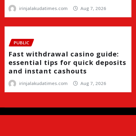
irinjalakudatimes.com
Aug 7, 2026
PUBLIC
Fast withdrawal casino guide:
essential tips for quick deposits
and instant cashouts
irinjalakudatimes.com
Aug 7, 2026
Copyright © 2024 | Irinjalakudatimes.com i
|
Newsio
by
ThemeArile