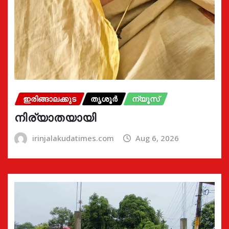
ഇരിങ്ങാലക്കുട
തൃശൂർ
ന്യൂസ്
നിര്യാതയായി
irinjalakudatimes.com
Aug 6, 2026