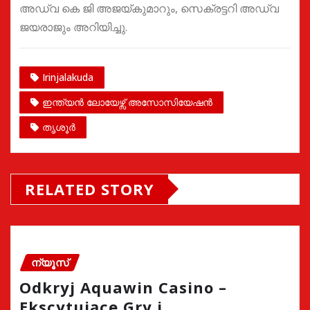
അഡ്വ കെ ജി അജയ്കുമാറും, സെക്രട്ടറി അഡ്വ
ജയരാജും അറിയിച്ചു.
Irinjalakuda
ഇന്ത്യൻ ലോയേഴ്സ് അസോസിയേഷൻ
തൃശൂർ
RELATED STORY
ന്യൂസ്
Odkryj Aquawin Casino –
Ekscytujące Gry i