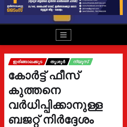
ഇരിങ്ങാലക്കുട
തൃശൂർ
ന്യൂസ്
കോർട്ട് ഫീസ്
കുത്തനെ
വർധിപ്പിക്കാനുള്ള
ബജറ്റ് നിർദ്ദേശം