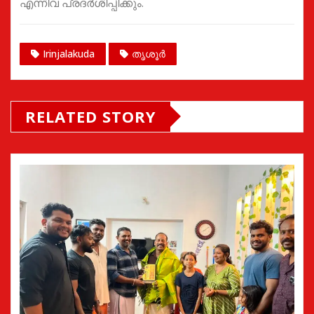
എന്നിവ പ്രദർശിപ്പിക്കും.
Irinjalakuda
തൃശൂർ
RELATED STORY