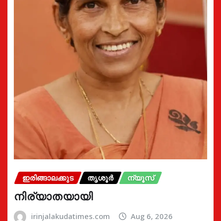
ഇരിങ്ങാലക്കുട
തൃശൂർ
ന്യൂസ്
നിര്യാതയായി
irinjalakudatimes.com
Aug 6, 2026