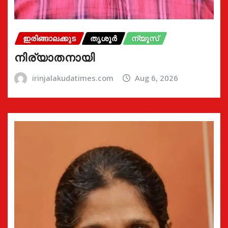
ഇരിങ്ങാലക്കുട
തൃശൂർ
ന്യൂസ്
നിര്യാതനായി
irinjalakudatimes.com
Aug 6, 2026