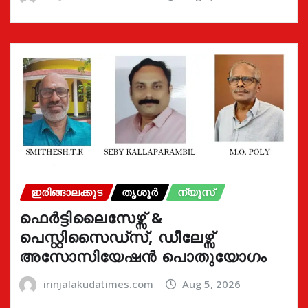
ഇരിങ്ങാലക്കുട
തൃശൂർ
ന്യൂസ്
ഫെർട്ടിലൈസേഴ്സ് &
പെസ്റ്റിസൈഡ്സ്, ഡീലേഴ്സ്
അസോസിയേഷൻ പൊതുയോഗം
irinjalakudatimes.com
Aug 5, 2026