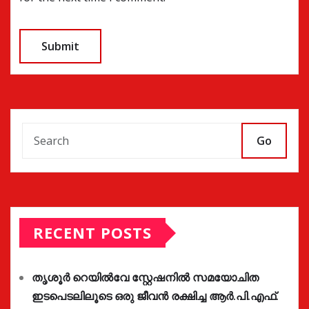
Go
RECENT POSTS
തൃശൂർ റെയിൽവേ സ്റ്റേഷനിൽ സമയോചിത
ഇടപെടലിലൂടെ ഒരു ജീവൻ രക്ഷിച്ച ആർ.പി.എഫ്.