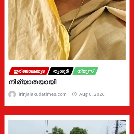
ഇരിങ്ങാലക്കുട
തൃശൂർ
ന്യൂസ്
നിര്യാതയായി
irinjalakudatimes.com
Aug 6, 2026