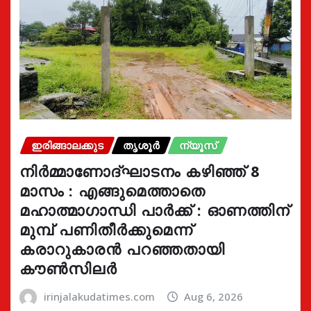
ഇരിങ്ങാലക്കുട
തൃശൂർ
ന്യൂസ്
നിർമ്മാണോദ്ഘാടനം കഴിഞ്ഞ് 8
മാസം : എങ്ങുമെത്താതെ
മഹാത്മാഗാന്ധി പാർക്ക് : ഓണത്തിന്
മുമ്പ് പണിതീർക്കുമെന്ന്
കരാറുകാരൻ പറഞ്ഞതായി
കൗൺസിലർ
irinjalakudatimes.com
Aug 6, 2026