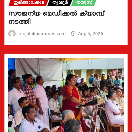
ഇരിങ്ങാലക്കുട
തൃശൂർ
ന്യൂസ്
സൗജന്യ മെഡിക്കൽ ക്യാമ്പ്
നടത്തി
irinjalakudatimes.com
Aug 5, 2026