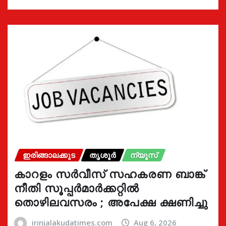
ഇരിങ്ങാലക്കുട
തൃശൂർ
ന്യൂസ്
കാറളം സർവീസ് സഹകരണ ബാങ്ക്
നീതി സൂപ്പർമാർക്കറ്റിൽ
തൊഴിലവസരം ; അപേക്ഷ ക്ഷണിച്ചു
irinjalakudatimes.com
Aug 6, 2026