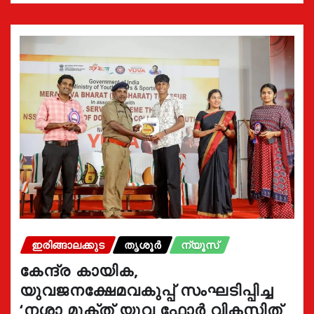
ഇരിങ്ങാലക്കുട
തൃശൂർ
ന്യൂസ്
കേന്ദ്ര കായിക,
യുവജനക്ഷേമവകുപ്പ് സംഘടിപ്പിച്ച
‘നശാ മുക്ത് യുവ ഫോർ വികസിത്