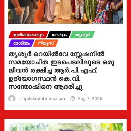
ഇരിങ്ങാലക്കുട
കേരളം
തൃശൂർ
ദേശീയം
ന്യൂസ്
തൃശൂർ റെയിൽവേ സ്റ്റേഷനിൽ
സമയോചിത ഇടപെടലിലൂടെ ഒരു
ജീവൻ രക്ഷിച്ച ആർ.പി.എഫ്.
ഉദ്യോഗസ്ഥൻ കെ.വി.
സന്തോഷിനെ ആദരിച്ചു
irinjalakudatimes.com
Aug 7, 2026