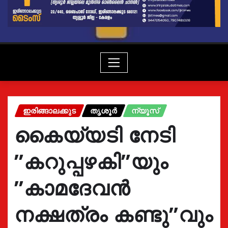
ഇരിങ്ങാലക്കുട
തൃശൂർ
ന്യൂസ്
കൈയ്യടി നേടി
”കറുപ്പഴകി”യും
”കാമദേവൻ
നക്ഷത്രം കണ്ടു”വും