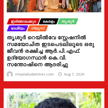
ഇരിങ്ങാലക്കുട
കേരളം
തൃശൂർ
ദേശീയം
ന്യൂസ്
തൃശൂർ റെയിൽവേ സ്റ്റേഷനിൽ
സമയോചിത ഇടപെടലിലൂടെ ഒരു
ജീവൻ രക്ഷിച്ച ആർ.പി.എഫ്.
ഉദ്യോഗസ്ഥൻ കെ.വി.
സന്തോഷിനെ ആദരിച്ചു
irinjalakudatimes.com
Aug 7, 2026