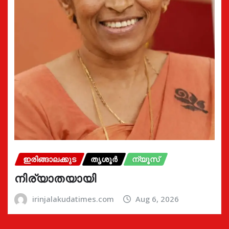
ഇരിങ്ങാലക്കുട
തൃശൂർ
ന്യൂസ്
നിര്യാതയായി
irinjalakudatimes.com
Aug 6, 2026