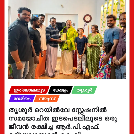
ഇരിങ്ങാലക്കുട
കേരളം
തൃശൂർ
ദേശീയം
ന്യൂസ്
തൃശൂർ റെയിൽവേ സ്റ്റേഷനിൽ
സമയോചിത ഇടപെടലിലൂടെ ഒരു
ജീവൻ രക്ഷിച്ച ആർ.പി.എഫ്.