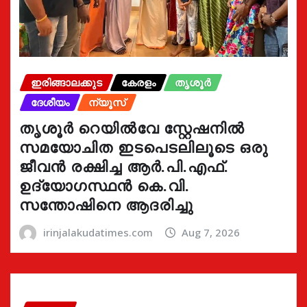
ഇരിങ്ങാലക്കുട
കേരളം
തൃശൂർ
ദേശീയം
ന്യൂസ്
തൃശൂർ റെയിൽവേ സ്റ്റേഷനിൽ
സമയോചിത ഇടപെടലിലൂടെ ഒരു
ജീവൻ രക്ഷിച്ച ആർ.പി.എഫ്.
ഉദ്യോഗസ്ഥൻ കെ.വി.
സന്തോഷിനെ ആദരിച്ചു
irinjalakudatimes.com
Aug 7, 2026