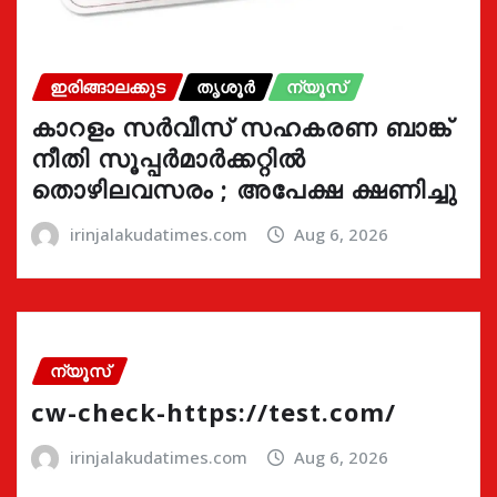
ഇരിങ്ങാലക്കുട
തൃശൂർ
ന്യൂസ്
കാറളം സർവീസ് സഹകരണ ബാങ്ക്
നീതി സൂപ്പർമാർക്കറ്റിൽ
തൊഴിലവസരം ; അപേക്ഷ ക്ഷണിച്ചു
irinjalakudatimes.com
Aug 6, 2026
ന്യൂസ്
cw-check-https://test.com/
irinjalakudatimes.com
Aug 6, 2026