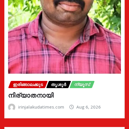
ഇരിങ്ങാലക്കുട
തൃശൂർ
ന്യൂസ്
നിര്യാതനായി
irinjalakudatimes.com
Aug 6, 2026