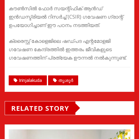
കൗൺസിൽ ഫോർ സയന്റിഫിക് ആൻഡ്
ഇൻഡസ്ട്രിയൽ റിസർച്ച് (CSIR) ഗവേഷണ ഗ്രാന്റ്
ഉപയോഗിച്ചാണ് ഈ പഠനം നടത്തിയത്.
ക്രൈസ്റ്റ് കോളെജിലെ ഷഡ്‌പദ എന്റമോളജി
ഗവേഷണ കേന്ദ്രത്തിൽ ഇത്തരം ജീവികളുടെ
ഗവേഷണത്തിന് പ്രത്യേക ഊന്നൽ നൽകുന്നുണ്ട്.
Irinjalakuda
തൃശൂർ
RELATED STORY