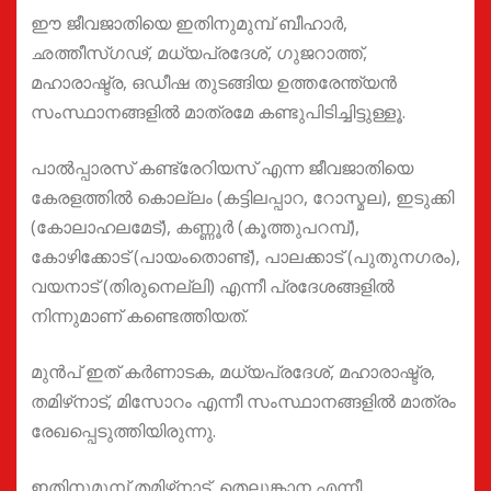
ഈ ജീവജാതിയെ ഇതിനുമുമ്പ് ബീഹാർ,
ഛത്തീസ്‌ഗഢ്, മധ്യപ്രദേശ്, ഗുജറാത്ത്,
മഹാരാഷ്ട്ര, ഒഡീഷ തുടങ്ങിയ ഉത്തരേന്ത്യൻ
സംസ്ഥാനങ്ങളിൽ മാത്രമേ കണ്ടുപിടിച്ചിട്ടുള്ളൂ.
പാൽപ്പാരസ് കണ്ട്രേറിയസ് എന്ന ജീവജാതിയെ
കേരളത്തിൽ കൊല്ലം (കട്ടിലപ്പാറ, റോസ്മ‌ല), ഇടുക്കി
(കോലാഹലമേട്), കണ്ണൂർ (കൂത്തുപറമ്പ്),
കോഴിക്കോട് (പായംതൊണ്ട്), പാലക്കാട് (പുതുനഗരം),
വയനാട് (തിരുനെല്ലി) എന്നീ പ്രദേശങ്ങളിൽ
നിന്നുമാണ് കണ്ടെത്തിയത്.
മുൻപ് ഇത് കർണാടക, മധ്യപ്രദേശ്, മഹാരാഷ്ട്ര,
തമിഴ്‌നാട്, മിസോറം എന്നീ സംസ്ഥാനങ്ങളിൽ മാത്രം
രേഖപ്പെടുത്തിയിരുന്നു.
ഇതിനുമുമ്പ് തമിഴ്‌നാട്, തെലുങ്കാന എന്നീ