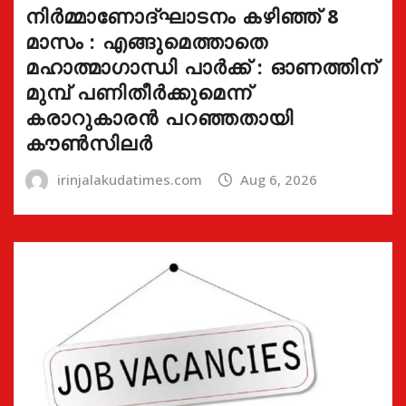
നിർമ്മാണോദ്ഘാടനം കഴിഞ്ഞ് 8
മാസം : എങ്ങുമെത്താതെ
മഹാത്മാഗാന്ധി പാർക്ക് : ഓണത്തിന്
മുമ്പ് പണിതീർക്കുമെന്ന്
കരാറുകാരൻ പറഞ്ഞതായി
കൗൺസിലർ
irinjalakudatimes.com
Aug 6, 2026