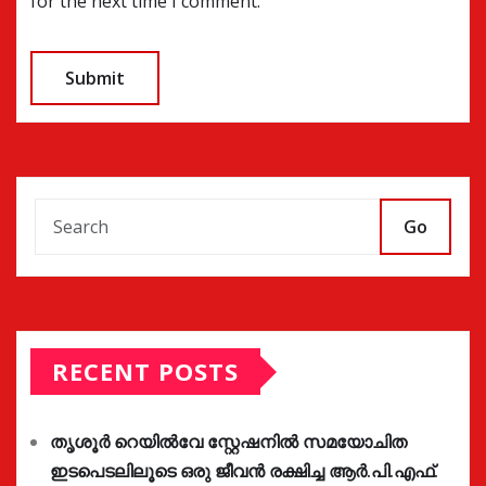
for the next time I comment.
Go
RECENT POSTS
തൃശൂർ റെയിൽവേ സ്റ്റേഷനിൽ സമയോചിത
ഇടപെടലിലൂടെ ഒരു ജീവൻ രക്ഷിച്ച ആർ.പി.എഫ്.