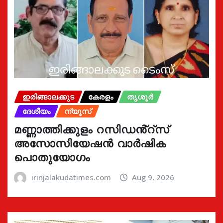
ഇരിങ്ങാലക്കുട
കേരളം
തൃശൂർ
ദേശീയം
ന്യൂസ്
മണ്ണാത്തിക്കുളം റസിഡൻ്റ്സ്
അസോസിയേഷൻ വാർഷിക
പൊതുയോഗം
irinjalakudatimes.com
Aug 9, 2026