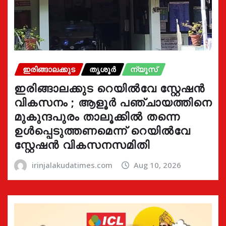
ഇരിങ്ങാലക്കുട
തൃശൂർ
ന്യൂസ്
ഇരിങ്ങാലക്കുട റെയിൽവേ സ്റ്റേഷൻ
വികസനം ; ആളൂർ പഞ്ചായത്തിനെ
മുകുന്ദപുരം താലൂക്കിൽ തന്നെ
ഉൾപ്പെടുത്തണമെന്ന് റെയിൽവേ
സ്റ്റേഷൻ വികസനസമിതി
irinjalakudatimes.com
Aug 10, 2026