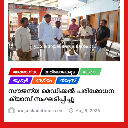
ആരോഗ്യം
ഇരിങ്ങാലക്കുട
കേരളം
തൃശൂർ
ദേശീയം
ന്യൂസ്
സൗജന്യ മെഡിക്കൽ പരിശോധന
ക്യാമ്പ് സംഘടിപ്പിച്ചു
irinjalakudatimes.com
Aug 9, 2026