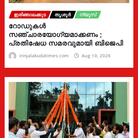
ഇരിങ്ങാലക്കുട
തൃശൂർ
ന്യൂസ്
റോഡുകൾ
സഞ്ചാരയോഗ്യമാക്കണം ;
പ്രതിഷേധ സമരവുമായി ബിജെപി
irinjalakudatimes.com
Aug 10, 2026