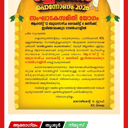
ആരോഗ്യം
തൃശൂർ
ന്യൂസ്