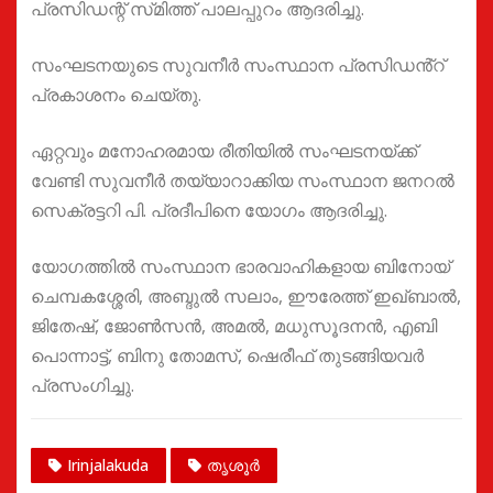
പ്രസിഡന്റ് സ്‌മിത്ത് പാലപ്പുറം ആദരിച്ചു.
സംഘടനയുടെ സുവനീർ സംസ്ഥാന പ്രസിഡൻ്റ്
പ്രകാശനം ചെയ്തു‌.
ഏറ്റവും മനോഹരമായ രീതിയിൽ സംഘടനയ്ക്ക്
വേണ്ടി സുവനീർ തയ്യാറാക്കിയ സംസ്ഥാന ജനറൽ
സെക്രട്ടറി പി. പ്രദീപിനെ യോഗം ആദരിച്ചു.
യോഗത്തിൽ സംസ്ഥാന ഭാരവാഹികളായ ബിനോയ്
ചെമ്പകശ്ശേരി, അബ്ദുൽ സലാം, ഈരേത്ത് ഇഖ്ബാൽ,
ജിതേഷ്, ജോൺസൻ, അമൽ, മധുസൂദനൻ, എബി
പൊന്നാട്ട്, ബിനു തോമസ്, ഷെരീഫ് തുടങ്ങിയവർ
പ്രസംഗിച്ചു.
Irinjalakuda
തൃശൂർ