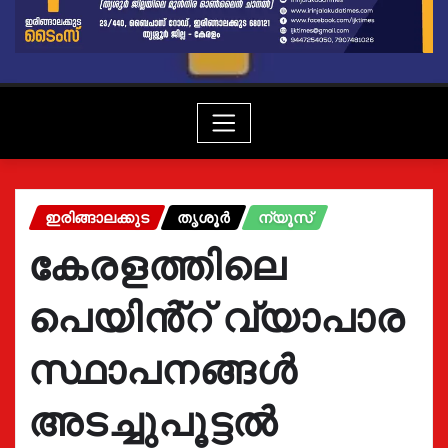
ഇരിങ്ങാലക്കുട
തൃശൂർ
ന്യൂസ്
കേരളത്തിലെ
പെയിൻ്റ് വ്യാപാര
സ്ഥാപനങ്ങൾ
അടച്ചുപൂട്ടൽ