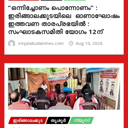
“ഒന്നിച്ചോണം പൊന്നോണം” :
ഇരിങ്ങാലക്കുടയിലെ ഓണാഘോഷം
ഇത്തവണ താരപ്രഭയിൽ :
സംഘാടകസമിതി യോഗം 12ന്
irinjalakudatimes.com
Aug 10, 2026
ഇരിങ്ങാലക്കുട
തൃശൂർ
ന്യൂസ്