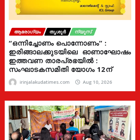
ആരോഗ്യം
തൃശൂർ
ന്യൂസ്
“ഒന്നിച്ചോണം പൊന്നോണം” :
ഇരിങ്ങാലക്കുടയിലെ ഓണാഘോഷം
ഇത്തവണ താരപ്രഭയിൽ :
സംഘാടകസമിതി യോഗം 12ന്
irinjalakudatimes.com
Aug 10, 2026