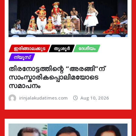
ഇരിങ്ങാലക്കുട
തൃശൂർ
ദേശീയം
ന്യൂസ്
തിരനോട്ടത്തിന്റെ “അരങ്ങി”ന്
സാംസ്കാരികപ്പൊലിമയോടെ
സമാപനം
irinjalakudatimes.com
Aug 10, 2026