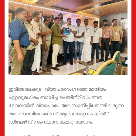
ഇരിങ്ങാലക്കുട : വ്യാപാരരംഗത്തെ മാന്ദ്യം
ഏറ്റവുമധികം ബാധിച്ച പെയിൻ്റ് വിപണന
മേഖലയിൽ വ്യാപാരം അവസാനിപ്പിക്കേണ്ടി വരുന്ന
അവസ്ഥയിലാണെന്ന് ആൾ കേരള പെയിൻ്റ്
ഡീലേഴ്‌സ് സംസ്ഥാന കമ്മിറ്റി യോഗം.