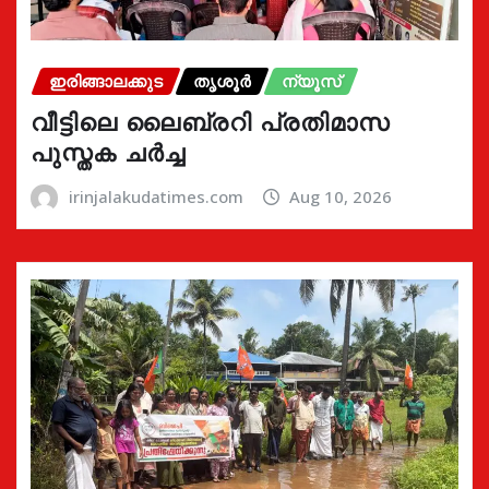
ഇരിങ്ങാലക്കുട
തൃശൂർ
ന്യൂസ്
വീട്ടിലെ ലൈബ്രറി പ്രതിമാസ
പുസ്തക ചർച്ച
irinjalakudatimes.com
Aug 10, 2026