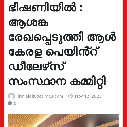
ഭീഷണിയിൽ :
ആശങ്ക
രേഖപ്പെടുത്തി ആൾ
കേരള പെയിൻ്റ്
ഡീലേഴ്‌സ്
സംസ്ഥാന കമ്മിറ്റി
irinjalakudatimes.com
Nov 12, 2025
0