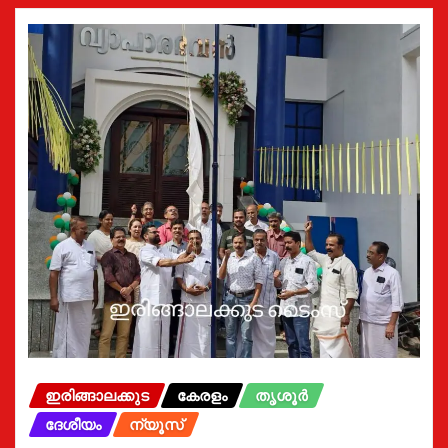
ഇരിങ്ങാലക്കുട
കേരളം
തൃശൂർ
ദേശീയം
ന്യൂസ്