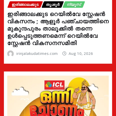
ഇരിങ്ങാലക്കുട
തൃശൂർ
ന്യൂസ്
ഇരിങ്ങാലക്കുട റെയിൽവേ സ്റ്റേഷൻ
വികസനം ; ആളൂർ പഞ്ചായത്തിനെ
മുകുന്ദപുരം താലൂക്കിൽ തന്നെ
ഉൾപ്പെടുത്തണമെന്ന് റെയിൽവേ
സ്റ്റേഷൻ വികസനസമിതി
irinjalakudatimes.com
Aug 10, 2026