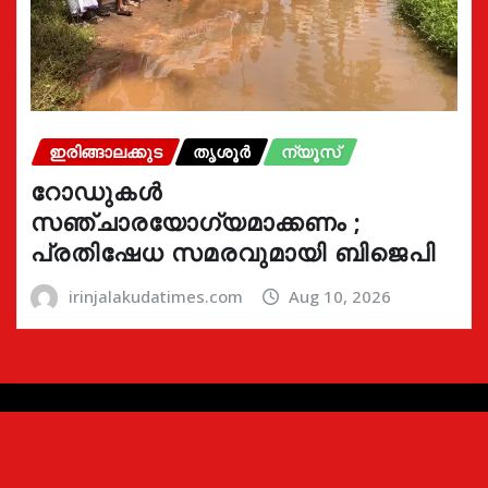
ഇരിങ്ങാലക്കുട
തൃശൂർ
ന്യൂസ്
റോഡുകൾ
സഞ്ചാരയോഗ്യമാക്കണം ;
പ്രതിഷേധ സമരവുമായി ബിജെപി
irinjalakudatimes.com
Aug 10, 2026
Copyright © 2024 | Irinjalakudatimes.com i
|
Newsio
by
ThemeArile