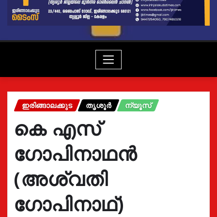
ഇരിങ്ങാലക്കുട
തൃശൂർ
ന്യൂസ്
കെ എസ്
ഗോപിനാഥൻ
(അശ്വതി
ഗോപിനാഥ്)