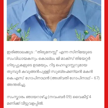
ഇരിങ്ങാലക്കുട : “തിരുമനസ്സ്” എന്ന സിനിമയുടെ
സംവിധായകനും കൊല്ലം ജി മാക്സ് തിയേറ്റർ
ഗ്രൂപ്പുകളുടെ ഉടമയും, റിട്ട ഹെഡ്മാസ്റ്ററുമായ
തുമ്പൂർ കവുങ്ങൻപുള്ളി സുബ്രഹ്മണ്യൻ മകൻ
കെ.എസ്. ഗോപിനാഥൻ (അശ്വതി ഗോപിനാഥ് – 67)
അന്തരിച്ചു.
സംസ്കാരം ഞായറാഴ്ച്ച (നവംബർ 09) വൈകീട്ട് 4
മണിക്ക് വീട്ടുവളപ്പിൽ.