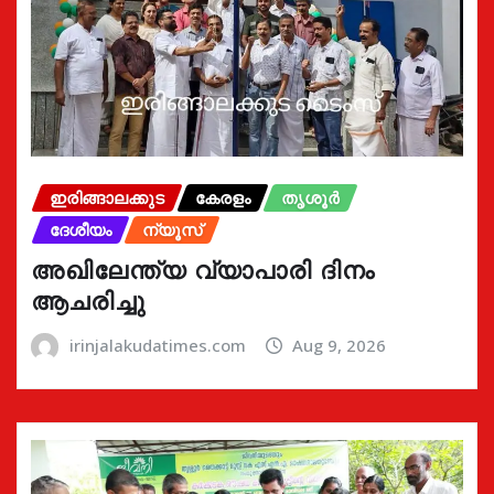
ഇരിങ്ങാലക്കുട
കേരളം
തൃശൂർ
ദേശീയം
ന്യൂസ്
അഖിലേന്ത്യ വ്യാപാരി ദിനം
ആചരിച്ചു
irinjalakudatimes.com
Aug 9, 2026