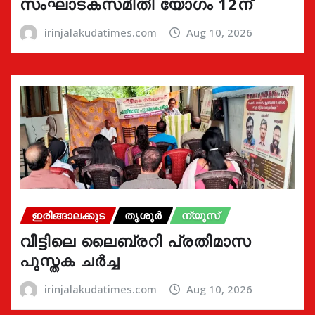
സംഘാടകസമിതി യോഗം 12ന്
irinjalakudatimes.com
Aug 10, 2026
ഇരിങ്ങാലക്കുട
തൃശൂർ
ന്യൂസ്
വീട്ടിലെ ലൈബ്രറി പ്രതിമാസ
പുസ്തക ചർച്ച
irinjalakudatimes.com
Aug 10, 2026