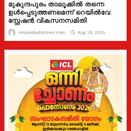
മുകുന്ദപുരം താലൂക്കിൽ തന്നെ
ഉൾപ്പെടുത്തണമെന്ന് റെയിൽവേ
സ്റ്റേഷൻ വികസനസമിതി
irinjalakudatimes.com
Aug 10, 2026