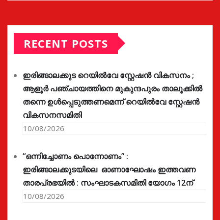
RECENT POSTS
ഇരിങ്ങാലക്കുട റെയിൽവേ സ്റ്റേഷൻ വികസനം ;
ആളൂർ പഞ്ചായത്തിനെ മുകുന്ദപുരം താലൂക്കിൽ
തന്നെ ഉൾപ്പെടുത്തണമെന്ന് റെയിൽവേ സ്റ്റേഷൻ
വികസനസമിതി
10/08/2026
“ഒന്നിച്ചോണം പൊന്നോണം” :
ഇരിങ്ങാലക്കുടയിലെ ഓണാഘോഷം ഇത്തവണ
താരപ്രഭയിൽ : സംഘാടകസമിതി യോഗം 12ന്
10/08/2026