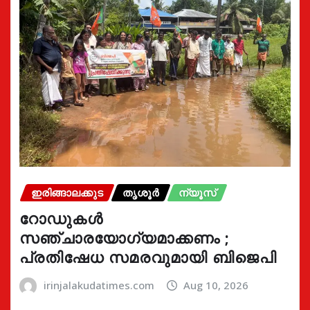
ഇരിങ്ങാലക്കുട
തൃശൂർ
ന്യൂസ്
റോഡുകൾ
സഞ്ചാരയോഗ്യമാക്കണം ;
പ്രതിഷേധ സമരവുമായി ബിജെപി
irinjalakudatimes.com
Aug 10, 2026