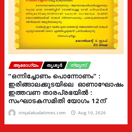
ആരോഗ്യം
തൃശൂർ
ന്യൂസ്
“ഒന്നിച്ചോണം പൊന്നോണം” :
ഇരിങ്ങാലക്കുടയിലെ ഓണാഘോഷം
ഇത്തവണ താരപ്രഭയിൽ :
സംഘാടകസമിതി യോഗം 12ന്
irinjalakudatimes.com
Aug 10, 2026