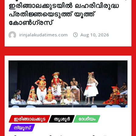
ഇരിങ്ങാലക്കുടയിൽ ലഹരിവിരുദ്ധ
പ്രതിജ്ഞയെടുത്ത് യൂത്ത്
കോൺഗ്രസ്
irinjalakudatimes.com
Aug 10, 2026
ഇരിങ്ങാലക്കുട
തൃശൂർ
ദേശീയം
ന്യൂസ്