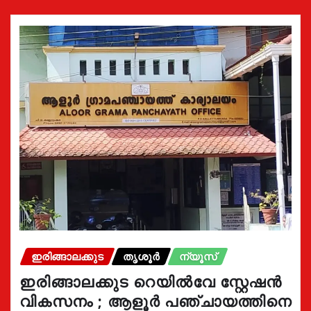
ഇരിങ്ങാലക്കുട
തൃശൂർ
ന്യൂസ്
ഇരിങ്ങാലക്കുട റെയിൽവേ സ്റ്റേഷൻ
വികസനം ; ആളൂർ പഞ്ചായത്തിനെ