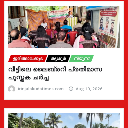
ഇരിങ്ങാലക്കുട
തൃശൂർ
ന്യൂസ്
വീട്ടിലെ ലൈബ്രറി പ്രതിമാസ
പുസ്തക ചർച്ച
irinjalakudatimes.com
Aug 10, 2026