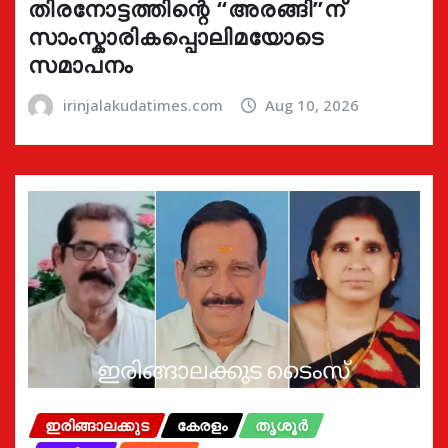
തിരനോട്ടത്തിന്റെ “അരങ്ങി”ന്
സാംസ്കാരികപ്പൊലിമയോടെ
സമാപനം
irinjalakudatimes.com
Aug 10, 2026
ഇരിങ്ങാലക്കുട
കേരളം
തൃശൂർ