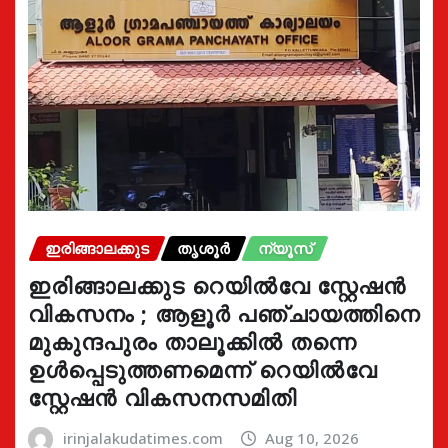
ഇരിങ്ങാലക്കുട
തൃശൂർ
ന്യൂസ്
ഇരിങ്ങാലക്കുട റെയിൽവേ സ്റ്റേഷൻ
വികസനം ; ആളൂർ പഞ്ചായത്തിനെ
മുകുന്ദപുരം താലൂക്കിൽ തന്നെ
ഉൾപ്പെടുത്തണമെന്ന് റെയിൽവേ
സ്റ്റേഷൻ വികസനസമിതി
irinjalakudatimes.com
Aug 10, 2026