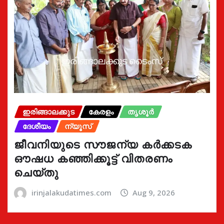
ഇരിങ്ങാലക്കുട
കേരളം
തൃശൂർ
ദേശീയം
ന്യൂസ്
ജീവനിയുടെ സൗജന്യ കർക്കടക
ഔഷധ കഞ്ഞിക്കൂട്ട് വിതരണം
ചെയ്തു
irinjalakudatimes.com
Aug 9, 2026