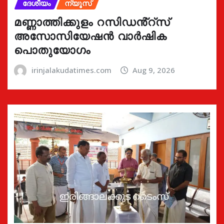
ദേശീയം
ന്യൂസ്
മണ്ണാത്തിക്കുളം റസിഡൻ്റ്സ്
അസോസിയേഷൻ വാർഷിക
പൊതുയോഗം
irinjalakudatimes.com
Aug 9, 2026