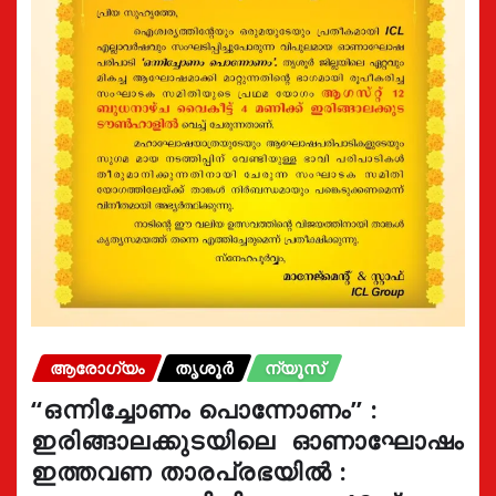
ആരോഗ്യം
തൃശൂർ
ന്യൂസ്
“ഒന്നിച്ചോണം പൊന്നോണം” :
ഇരിങ്ങാലക്കുടയിലെ ഓണാഘോഷം
ഇത്തവണ താരപ്രഭയിൽ :