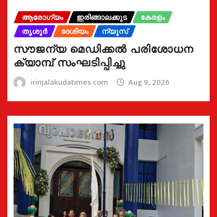
ആരോഗ്യം
ഇരിങ്ങാലക്കുട
കേരളം
തൃശൂർ
ദേശീയം
ന്യൂസ്
സൗജന്യ മെഡിക്കൽ പരിശോധന
ക്യാമ്പ് സംഘടിപ്പിച്ചു
irinjalakudatimes.com
Aug 9, 2026