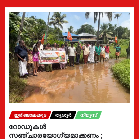
ഇരിങ്ങാലക്കുട
തൃശൂർ
ന്യൂസ്
റോഡുകൾ
സഞ്ചാരയോഗ്യമാക്കണം ;