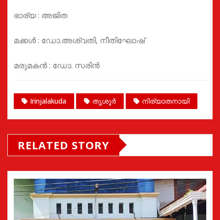
ഭാര്യ : അജിത
മക്കൾ : ഡോ.അശ്വതി, നീതിഘോഷ്
മരുമകൻ : ഡോ. സരിൻ
Irinjalakuda
തൃശൂർ
നിര്യാതനായി
RELATED STORY