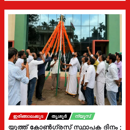
ഇരിങ്ങാലക്കുട
തൃശൂർ
ന്യൂസ്
യൂത്ത് കോൺഗ്രസ്‌ സ്ഥാപക ദിനം ;