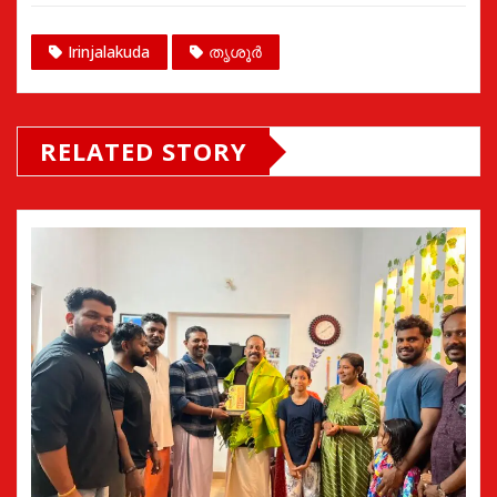
Irinjalakuda
തൃശൂർ
RELATED STORY