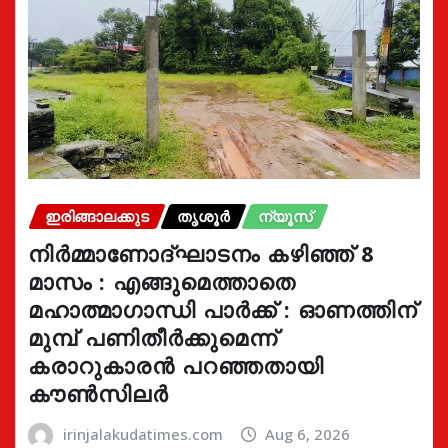
ഇരിങ്ങാലക്കുട
തൃശൂർ
ന്യൂസ്
നിർമ്മാണോദ്ഘാടനം കഴിഞ്ഞ് 8
മാസം : എങ്ങുമെത്താതെ
മഹാത്മാഗാന്ധി പാർക്ക് : ഓണത്തിന്
മുമ്പ് പണിതീർക്കുമെന്ന്
കരാറുകാരൻ പറഞ്ഞതായി
കൗൺസിലർ
irinjalakudatimes.com
Aug 6, 2026