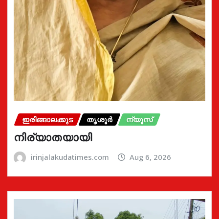
ഇരിങ്ങാലക്കുട
തൃശൂർ
ന്യൂസ്
നിര്യാതയായി
irinjalakudatimes.com
Aug 6, 2026