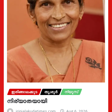
ഇരിങ്ങാലക്കുട
തൃശൂർ
ന്യൂസ്
നിര്യാതയായി
irinjalakudatimes.com
Aug 6, 2026