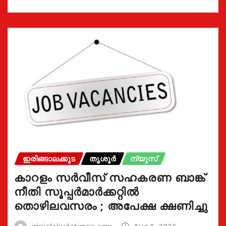
ഇരിങ്ങാലക്കുട
തൃശൂർ
ന്യൂസ്
കാറളം സർവീസ് സഹകരണ ബാങ്ക്
നീതി സൂപ്പർമാർക്കറ്റിൽ
തൊഴിലവസരം ; അപേക്ഷ ക്ഷണിച്ചു
irinjalakudatimes.com
Aug 6, 2026