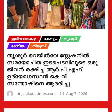
ഇരിങ്ങാലക്കുട
കേരളം
തൃശൂർ
ദേശീയം
ന്യൂസ്
തൃശൂർ റെയിൽവേ സ്റ്റേഷനിൽ
സമയോചിത ഇടപെടലിലൂടെ ഒരു
ജീവൻ രക്ഷിച്ച ആർ.പി.എഫ്.
ഉദ്യോഗസ്ഥൻ കെ.വി.
സന്തോഷിനെ ആദരിച്ചു
irinjalakudatimes.com
Aug 7, 2026