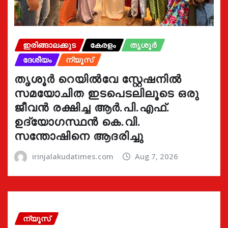
ഇരിങ്ങാലക്കുട
കേരളം
തൃശൂർ
ദേശീയം
ന്യൂസ്
തൃശൂർ റെയിൽവേ സ്റ്റേഷനിൽ
സമയോചിത ഇടപെടലിലൂടെ ഒരു
ജീവൻ രക്ഷിച്ച ആർ.പി.എഫ്.
ഉദ്യോഗസ്ഥൻ കെ.വി.
സന്തോഷിനെ ആദരിച്ചു
irinjalakudatimes.com
Aug 7, 2026
ന്യൂസ്