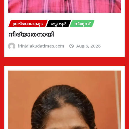
ഇരിങ്ങാലക്കുട
തൃശൂർ
ന്യൂസ്
നിര്യാതനായി
irinjalakudatimes.com
Aug 6, 2026