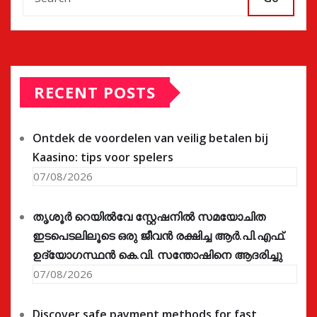
RECENT POSTS
Ontdek de voordelen van veilig betalen bij
Kaasino: tips voor spelers
07/08/2026
തൃശൂർ റെയിൽവേ സ്റ്റേഷനിൽ സമയോചിത
ഇടപെടലിലൂടെ ഒരു ജീവൻ രക്ഷിച്ച ആർ.പി.എഫ്.
ഉദ്യോഗസ്ഥൻ കെ.വി. സന്തോഷിനെ ആദരിച്ചു
07/08/2026
Discover safe payment methods for fast