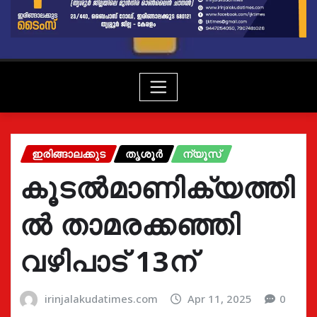
ഇരിങ്ങാലക്കുട
തൃശൂർ
ന്യൂസ്
കൂടൽമാണിക്യത്തി
ൽ താമരക്കഞ്ഞി
വഴിപാട് 13ന്
irinjalakudatimes.com
Apr 11, 2025
0