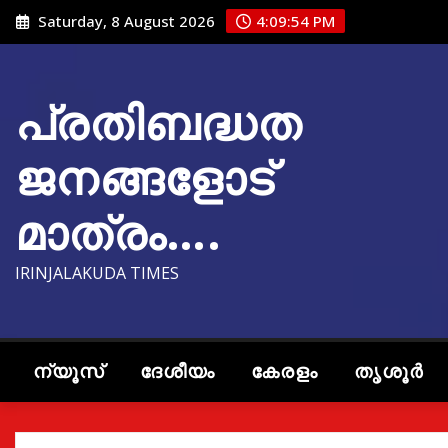
Skip
Saturday, 8 August 2026
4:09:55 PM
to
content
പ്രതിബദ്ധത
ജനങ്ങളോട്
മാത്രം….
IRINJALAKUDA TIMES
ന്യൂസ്
ദേശീയം
കേരളം
തൃശൂർ