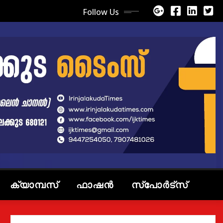
Follow Us
ക്യാമ്പസ്
ഫാഷൻ
സ്പോർട്സ്