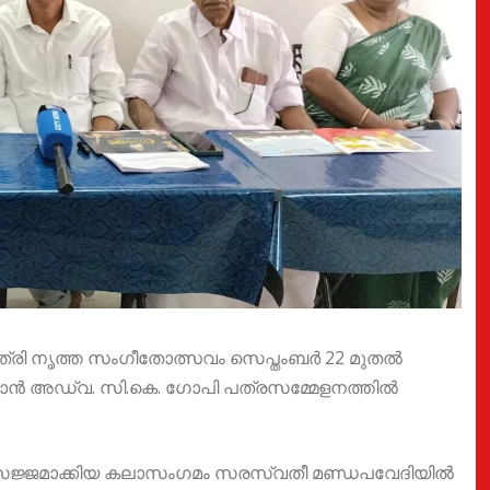
രാത്രി നൃത്ത സംഗീതോത്സവം സെപ്തംബർ 22 മുതൽ
ർമാൻ അഡ്വ. സി.കെ. ഗോപി പത്രസമ്മേളനത്തിൽ
ം സജ്ജമാക്കിയ കലാസംഗമം സരസ്വതീ മണ്ഡപവേദിയിൽ