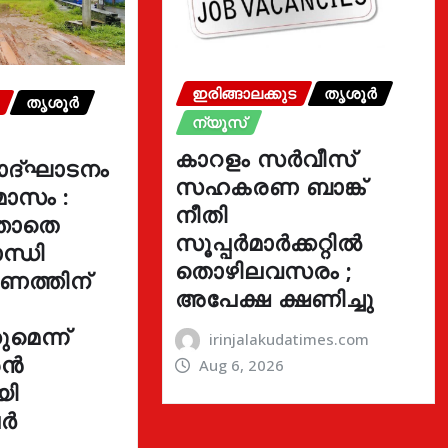
ഇരിങ്ങാലക്കുട
തൃശൂർ
തൃശൂർ
ന്യൂസ്
കാറളം സർവീസ്
ോദ്ഘാടനം
സഹകരണ ബാങ്ക്
മാസം :
നീതി
്താതെ
സൂപ്പർമാർക്കറ്റിൽ
ന്ധി
തൊഴിലവസരം ;
ഓണത്തിന്
അപേക്ഷ ക്ഷണിച്ചു
മെന്ന്
irinjalakudatimes.com
രൻ
Aug 6, 2026
യി
ർ