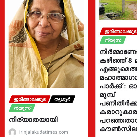
ഇരിങ്ങാലക്കുട
ന്യൂസ്
നിർമ്മാണ
കഴിഞ്ഞ് 8 
എങ്ങുമെത
മഹാത്മാഗാ
പാർക്ക് : 
മുമ്പ്
ഇരിങ്ങാലക്കുട
തൃശൂർ
പണിതീർക്കു
ന്യൂസ്
കരാറുകാ
നിര്യാതയായി
പറഞ്ഞതാ
കൗൺസില
irinjalakudatimes.com