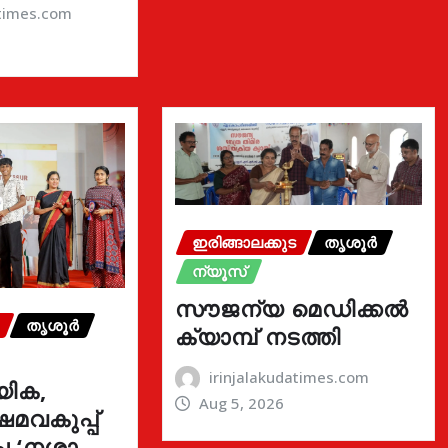
atimes.com
ഇരിങ്ങാലക്കുട
തൃശൂർ
ന്യൂസ്
സൗജന്യ മെഡിക്കൽ
തൃശൂർ
ക്യാമ്പ് നടത്തി
irinjalakudatimes.com
യിക,
Aug 5, 2026
മവകുപ്പ്
്ച ‘നശാ