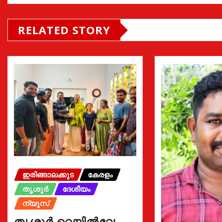
RELATED STORY
ഇരിങ്ങാലക്കുട
കേരളം
തൃശൂർ
ദേശീയം
ന്യൂസ്
തൃശൂർ റെയിൽവേ