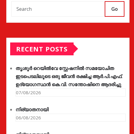
Go
RECENT POSTS
തൃശൂർ റെയിൽവേ സ്റ്റേഷനിൽ സമയോചിത
ഇടപെടലിലൂടെ ഒരു ജീവൻ രക്ഷിച്ച ആർ.പി.എഫ്.
ഉദ്യോഗസ്ഥൻ കെ.വി. സന്തോഷിനെ ആദരിച്ചു
07/08/2026
നിര്യാതനായി
06/08/2026