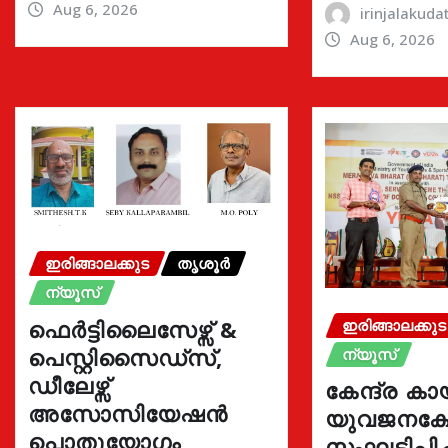
Aug 6, 2026
irinjalakud
Aug 6, 2026
ഇരിങ്ങാലക്കുട
തൃശൂർ
ന്യൂസ്
ഫെർട്ടിലൈസേഴ്സ് &
ഇരിങ്ങാലക്കുട
പെസ്റ്റിസൈഡ്സ്,
ന്യൂസ്
ഡീലേഴ്സ്
കേന്ദ്ര കാ
അസോസിയേഷൻ
യുവജനക്ഷേ
പൊതുയോഗം
സംഘടിപ്പിച