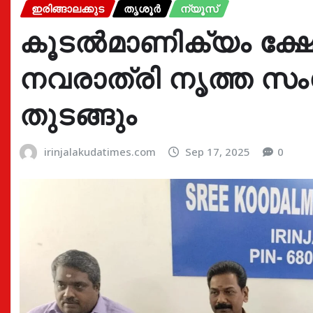
ഇരിങ്ങാലക്കുട
തൃശൂർ
ന്യൂസ്
കൂടൽമാണിക്യം ക്ഷേ
നവരാത്രി നൃത്ത സം
തുടങ്ങും
irinjalakudatimes.com
Sep 17, 2025
0