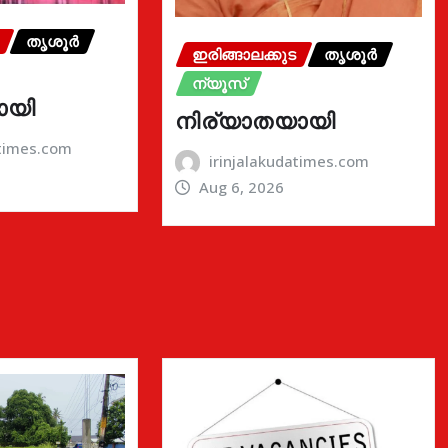
തൃശൂർ
ഇരിങ്ങാലക്കുട
തൃശൂർ
ന്യൂസ്
ായി
നിര്യാതയായി
atimes.com
irinjalakudatimes.com
Aug 6, 2026