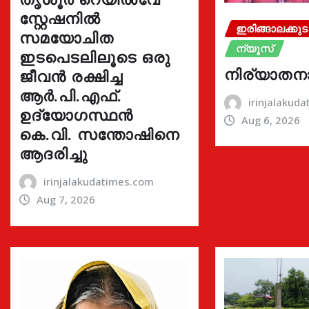
സ്റ്റേഷനിൽ
ഇരിങ്ങാലക്കുട
സമയോചിത
ന്യൂസ്
ഇടപെടലിലൂടെ ഒരു
നിര്യാതന
ജീവൻ രക്ഷിച്ച
ആർ.പി.എഫ്.
irinjalakud
ഉദ്യോഗസ്ഥൻ
Aug 6, 2026
കെ.വി. സന്തോഷിനെ
ആദരിച്ചു
irinjalakudatimes.com
Aug 7, 2026