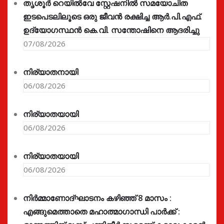
തൃശൂർ റെയിൽവേ സ്റ്റേഷനിൽ സമയോചിത
ഇടപെടലിലൂടെ ഒരു ജീവൻ രക്ഷിച്ച ആർ.പി.എഫ്.
ഉദ്യോഗസ്ഥൻ കെ.വി. സന്തോഷിനെ ആദരിച്ചു
07/08/2026
നിര്യാതനായി
06/08/2026
നിര്യാതയായി
06/08/2026
നിര്യാതയായി
06/08/2026
നിർമ്മാണോദ്ഘാടനം കഴിഞ്ഞ് 8 മാസം :
എങ്ങുമെത്താതെ മഹാത്മാഗാന്ധി പാർക്ക് :