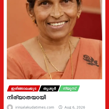
ഇരിങ്ങാലക്കുട
തൃശൂർ
ന്യൂസ്
നിര്യാതയായി
irinjalakudatimes.com
Aug 6, 2026