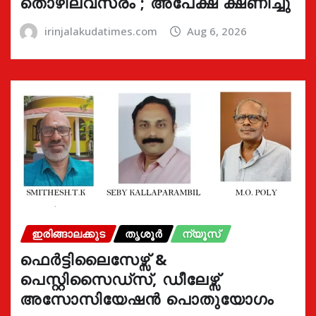
തൊഴിലവസരം ; അപേക്ഷ ക്ഷണിച്ചു
irinjalakudatimes.com
Aug 6, 2026
ഇരിങ്ങാലക്കുട
തൃശൂർ
ന്യൂസ്
ഫെർട്ടിലൈസേഴ്സ് &
പെസ്റ്റിസൈഡ്സ്, ഡീലേഴ്സ്
അസോസിയേഷൻ പൊതുയോഗം