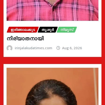
ഇരിങ്ങാലക്കുട
തൃശൂർ
ന്യൂസ്
നിര്യാതനായി
irinjalakudatimes.com
Aug 6, 2026