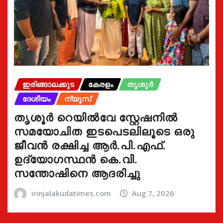
ഇരിങ്ങാലക്കുട
കേരളം
തൃശൂർ
ദേശീയം
ന്യൂസ്
തൃശൂർ റെയിൽവേ സ്റ്റേഷനിൽ
സമയോചിത ഇടപെടലിലൂടെ ഒരു
ജീവൻ രക്ഷിച്ച ആർ.പി.എഫ്.
ഉദ്യോഗസ്ഥൻ കെ.വി.
സന്തോഷിനെ ആദരിച്ചു
irinjalakudatimes.com
Aug 7, 2026