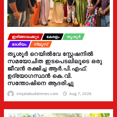
ഇരിങ്ങാലക്കുട
കേരളം
തൃശൂർ
ദേശീയം
ന്യൂസ്
തൃശൂർ റെയിൽവേ സ്റ്റേഷനിൽ
സമയോചിത ഇടപെടലിലൂടെ ഒരു
ജീവൻ രക്ഷിച്ച ആർ.പി.എഫ്.
ഉദ്യോഗസ്ഥൻ കെ.വി.
സന്തോഷിനെ ആദരിച്ചു
irinjalakudatimes.com
Aug 7, 2026