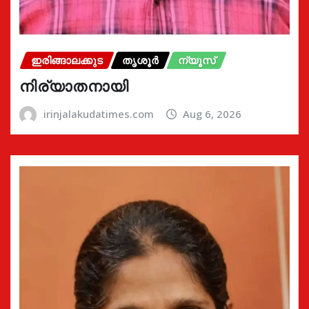
ഇരിങ്ങാലക്കുട
തൃശൂർ
ന്യൂസ്
നിര്യാതനായി
irinjalakudatimes.com
Aug 6, 2026