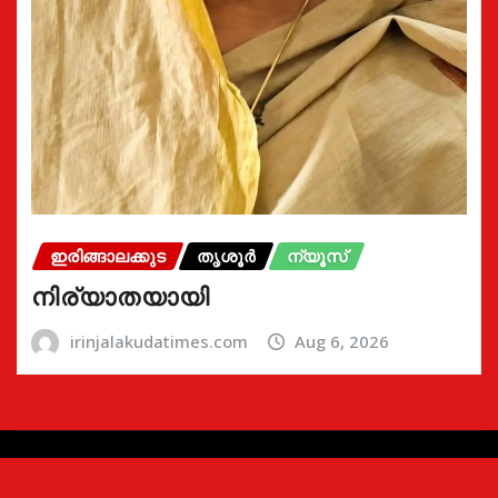
ഇരിങ്ങാലക്കുട
തൃശൂർ
ന്യൂസ്
നിര്യാതയായി
irinjalakudatimes.com
Aug 6, 2026
Copyright © 2024 | Irinjalakudatimes.com i
|
Newsio
by