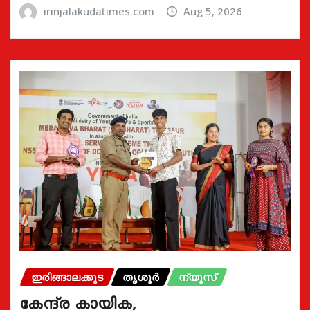
irinjalakudatimes.com
Aug 5, 2026
ഇരിങ്ങാലക്കുട
തൃശൂർ
ന്യൂസ്
കേന്ദ്ര കായിക,