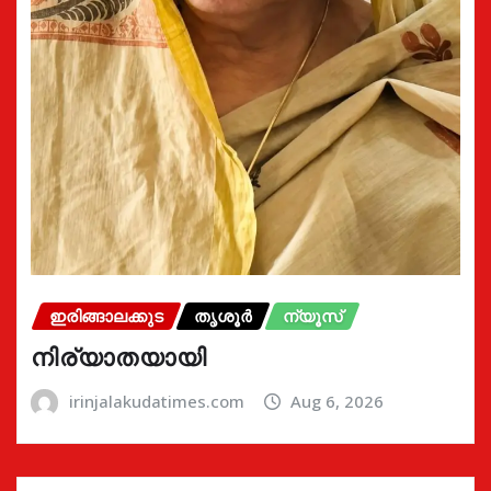
ഇരിങ്ങാലക്കുട
തൃശൂർ
ന്യൂസ്
നിര്യാതയായി
irinjalakudatimes.com
Aug 6, 2026