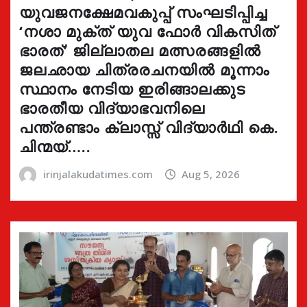
യുവജനക്ഷേമവകുപ്പ് സംഘടിപ്പിച്ച
‘നശാ മുക്ത് യുവ ഫോർ വികസിത്
ഭാരത്’ ജില്ലാതല മത്സരങ്ങളിൽ
ജലഛായ ചിത്രരചനയിൽ മൂന്നാം
സ്ഥാനം നേടിയ ഇരിങ്ങാലക്കുട
ഭാരതീയ വിദ്യാഭവനിലെ
പന്ത്രണ്ടാം ക്ലാസ്സ് വിദ്യാർഥി കെ.
ചിന്മയ്…..
irinjalakudatimes.com
Aug 5, 2026