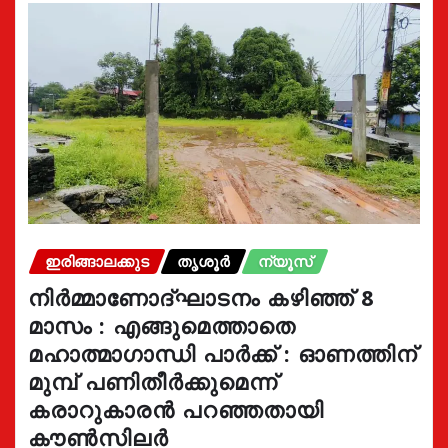
ഇരിങ്ങാലക്കുട
തൃശൂർ
ന്യൂസ്
നിർമ്മാണോദ്ഘാടനം കഴിഞ്ഞ് 8
മാസം : എങ്ങുമെത്താതെ
മഹാത്മാഗാന്ധി പാർക്ക് : ഓണത്തിന്
മുമ്പ് പണിതീർക്കുമെന്ന്
കരാറുകാരൻ പറഞ്ഞതായി
കൗൺസിലർ