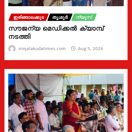
ഇരിങ്ങാലക്കുട
തൃശൂർ
ന്യൂസ്
സൗജന്യ മെഡിക്കൽ ക്യാമ്പ്
നടത്തി
irinjalakudatimes.com
Aug 5, 2026