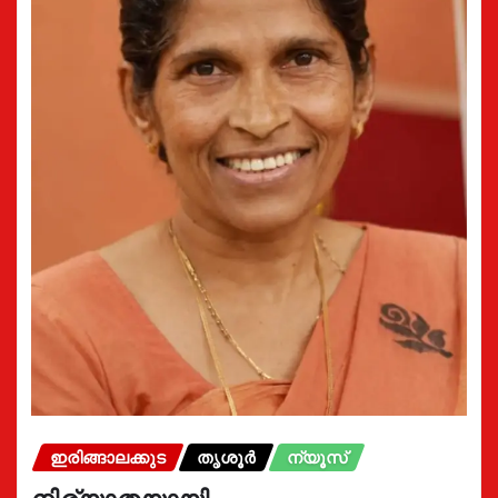
ഇരിങ്ങാലക്കുട
തൃശൂർ
ന്യൂസ്
നിര്യാതയായി