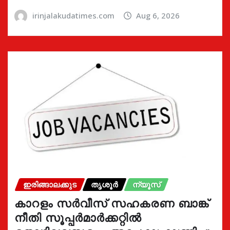
irinjalakudatimes.com
Aug 6, 2026
ഇരിങ്ങാലക്കുട
തൃശൂർ
ന്യൂസ്
കാറളം സർവീസ് സഹകരണ ബാങ്ക്
നീതി സൂപ്പർമാർക്കറ്റിൽ