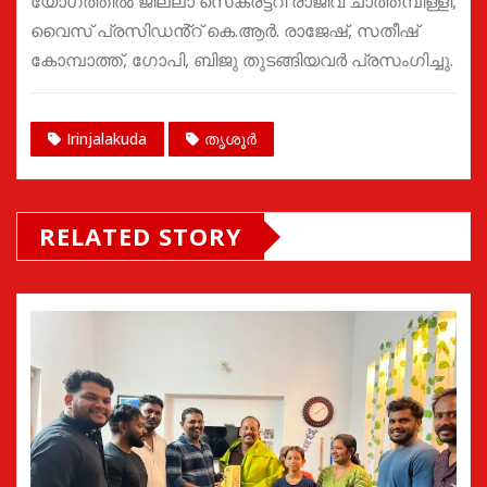
യോഗത്തിൽ ജില്ലാ സെക്രട്ടറി രാജീവ് ചാത്തമ്പിള്ളി,
വൈസ് പ്രസിഡൻ്റ് കെ.ആർ. രാജേഷ്, സതീഷ്
കോമ്പാത്ത്, ഗോപി, ബിജു തുടങ്ങിയവർ പ്രസംഗിച്ചു.
Irinjalakuda
തൃശൂർ
RELATED STORY