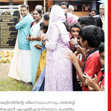
കെട്ടിടത്തിന്റെ ശിലാസ്ഥാപനവും ശതാബ്ദി
ൽകുമാർ എംഎൽഎ ഉദ്ഘാടനം ചെയ്തു.