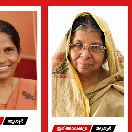
തൃശൂർ
ഇരിങ്ങാലക്കുട
തൃശൂർ