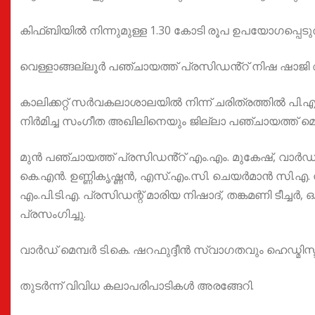
കിഫ്ബിയിൽ നിന്നുമുള്ള 1.30 കോടി രൂപ ഉപയോഗപ്പെടുത്തി
വെള്ളാങ്ങല്ലൂർ പഞ്ചായത്ത് പ്രസിഡൻ്റ് നിഷ ഷാജി 
കാലിക്കറ്റ് സർവകലാശാലയിൽ നിന്ന് ചരിത്രത്തിൽ പി.എ
നിർമിച്ച സംഗീത അഖിലിനെയും ജില്ലാ പഞ്ചായത്ത് മെമ്
മുൻ പഞ്ചായത്ത് പ്രസിഡൻ്റ് എം.എം. മുകേഷ്, വാ
കെ.എൻ. ഉണ്ണികൃഷ്ണൻ, എസ്.എം.സി. ചെയർമാൻ സി.എ. 
എം.പി.ടി.എ. പ്രസിഡന്റ് മാരിയ നിഷാദ്, തങ്കമണി ടീച്ചർ
പ്രസംഗിച്ചു.
വാർഡ് മെമ്പർ ടി.കെ. ഷറഫുദ്ദീൻ സ്വാഗതവും ഹെഡ്മിസ്ട്
തുടർന്ന് വിവിധ കലാപരിപാടികൾ അരങ്ങേറി.