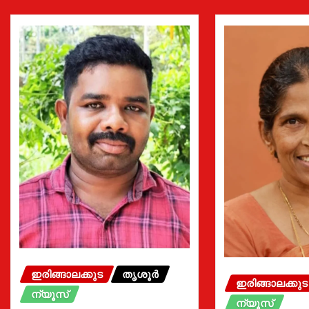
ഇരിങ്ങാലക്കുട
തൃശൂർ
ഇരിങ്ങാലക്കുട
ന്യൂസ്
ന്യൂസ്