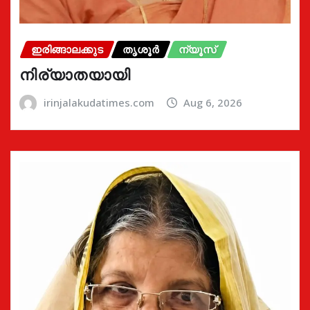
ഇരിങ്ങാലക്കുട
തൃശൂർ
ന്യൂസ്
നിര്യാതയായി
irinjalakudatimes.com
Aug 6, 2026