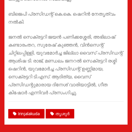
ബിജെപി പ്രസിഡന്റ്‌ കെ.കെ. ഷെറിൻ നേതൃത്വം
നൽകി.
ജനൽ സെക്രട്ടറി ജയൻ പണിക്കശ്ശേരി, അഭിലാഷ്
കണ്ടാരംതറ, സുരേഷ് കുഞ്ഞൻ, വിൻസെന്റ്
ചിറ്റിലപ്പിള്ളി, യുവമോർച്ച ജില്ലാ വൈസ് പ്രസിഡന്റ്‌
ആശിഷ ടി. രാജ്, മണ്ഡലം ജനറൽ സെക്രട്ടറി രശ്മി
ഷെറിൻ, യുവമോർച്ച പ്രസിഡന്റ്‌ ഉണ്ണിമായ,
സെക്രട്ടറി ടി.എസ്. ആദിത്യ, വൈസ്
പ്രസിഡന്റുമാരായ ദിനേശ് വാരിയാട്ടിൽ, ഗീത
കിഷോർ എന്നിവർ പ്രസംഗിച്ചു.
Irinjalakuda
തൃശൂർ