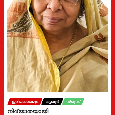
ഇരിങ്ങാലക്കുട
തൃശൂർ
ന്യൂസ്
നിര്യാതയായി