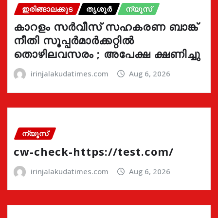
ഇരിങ്ങാലക്കുട
തൃശൂർ
ന്യൂസ്
കാറളം സർവീസ് സഹകരണ ബാങ്ക്
നീതി സൂപ്പർമാർക്കറ്റിൽ
തൊഴിലവസരം ; അപേക്ഷ ക്ഷണിച്ചു
irinjalakudatimes.com
Aug 6, 2026
ന്യൂസ്
cw-check-https://test.com/
irinjalakudatimes.com
Aug 6, 2026