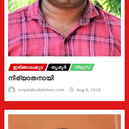
ഇരിങ്ങാലക്കുട
തൃശൂർ
ന്യൂസ്
നിര്യാതനായി
irinjalakudatimes.com
Aug 6, 2026