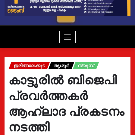
ഇരിങ്ങാലക്കുട
തൃശൂർ
ന്യൂസ്
കാട്ടൂരിൽ ബിജെപി
പ്രവർത്തകർ
ആഹ്ലാദ പ്രകടനം
നടത്തി