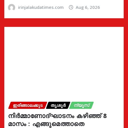
irinjalakudatimes.com
Aug 6, 2026
ഇരിങ്ങാലക്കുട
തൃശൂർ
ന്യൂസ്
നിർമ്മാണോദ്ഘാടനം കഴിഞ്ഞ് 8
മാസം : എങ്ങുമെത്താതെ