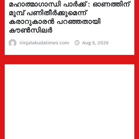
മഹാത്മാഗാന്ധി പാർക്ക് : ഓണത്തിന്
മുമ്പ് പണിതീർക്കുമെന്ന്
കരാറുകാരൻ പറഞ്ഞതായി
കൗൺസിലർ
irinjalakudatimes.com
Aug 6, 2026