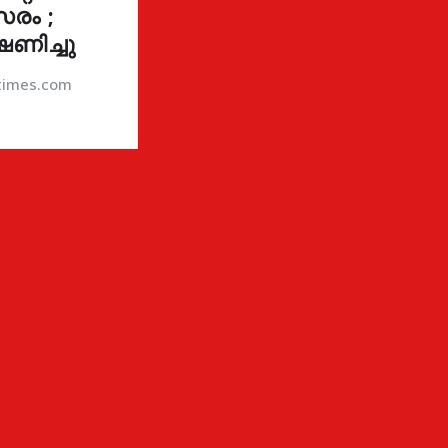
രം ;
ഷണിച്ചു
atimes.com