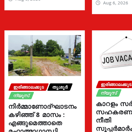
Aug 6, 2026
ഇരിങ്ങാലക്കുട
ഇരിങ്ങാലക്കുട
തൃശൂർ
ന്യൂസ്
ന്യൂസ്
കാറളം സർ
നിർമ്മാണോദ്ഘാടനം
സഹകരണ ബ
കഴിഞ്ഞ് 8 മാസം :
നീതി
എങ്ങുമെത്താതെ
സൂപ്പർമാർക്
മഹാത്മാഗാന്ധി