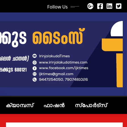
Follow Us
ക്യാമ്പസ്
ഫാഷൻ
സ്പോർട്സ്