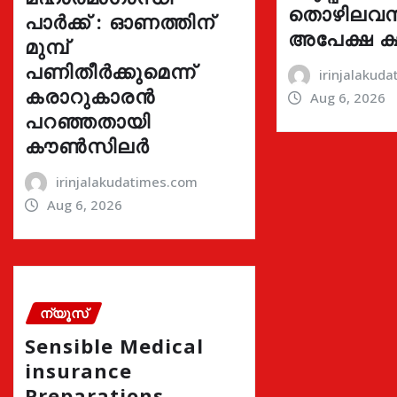
തൊഴിലവസ
പാർക്ക് : ഓണത്തിന്
അപേക്ഷ ക്
മുമ്പ്
പണിതീർക്കുമെന്ന്
irinjalakud
കരാറുകാരൻ
Aug 6, 2026
പറഞ്ഞതായി
കൗൺസിലർ
irinjalakudatimes.com
Aug 6, 2026
ന്യൂസ്
Sensible Medical
insurance
Preparations