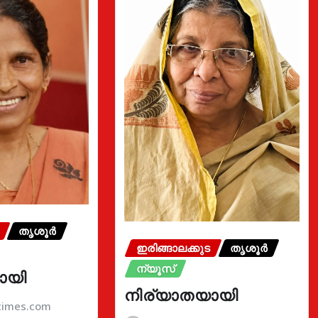
തൃശൂർ
ഇരിങ്ങാലക്കുട
തൃശൂർ
ന്യൂസ്
ായി
നിര്യാതയായി
atimes.com