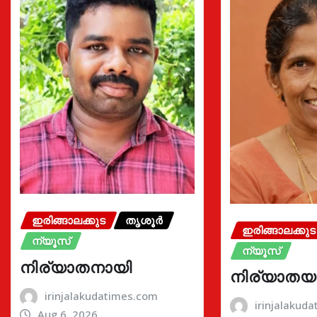
ഇരിങ്ങാലക്കുട
തൃശൂർ
ഇരിങ്ങാലക്കുട
ന്യൂസ്
ന്യൂസ്
നിര്യാതനായി
നിര്യാതയ
irinjalakudatimes.com
irinjalakud
Aug 6, 2026