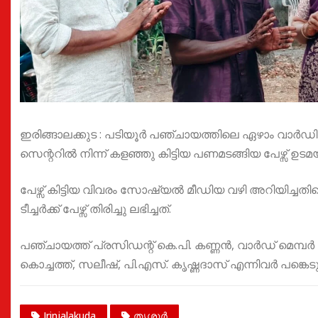
ഇരിങ്ങാലക്കുട : പടിയൂർ പഞ്ചായത്തിലെ ഏഴാം വാർഡ
സെന്ററിൽ നിന്ന് കളഞ്ഞു കിട്ടിയ പണമടങ്ങിയ പേഴ്സ് ഉടമ
പേഴ്സ് കിട്ടിയ വിവരം സോഷ്യൽ മീഡിയ വഴി അറിയിച്ച
ടീച്ചർക്ക് പേഴ്സ് തിരിച്ചു ലഭിച്ചത്.
പഞ്ചായത്ത് പ്രസിഡന്റ് കെ.പി. കണ്ണൻ, വാർഡ് മെമ്പ
കൊച്ചത്ത്, സലീഷ്, പി.എസ്. കൃഷ്ണദാസ് എന്നിവർ പങ്കെടു
Irinjalakuda
തൃശൂർ