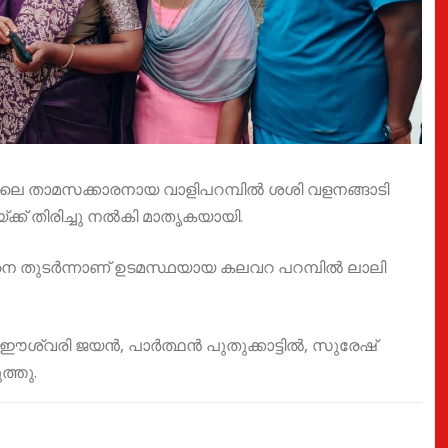
ിലെ താമസക്കാരനായ വാളിപറമ്പിൽ ശശി വളനങ്ങാടി
യ്ക്ക് തിരിച്ചു നൽകി മാതൃകയായി.
തിനെ തുടർന്നാണ് ഉടമസ്ഥയായ കലവറ പറമ്പിൽ ലാലി
ർ ഈശ്വരി ജയൻ, പാർത്ഥൻ പുതുക്കാട്ടിൽ, സുരേഷ്
ത്തു.