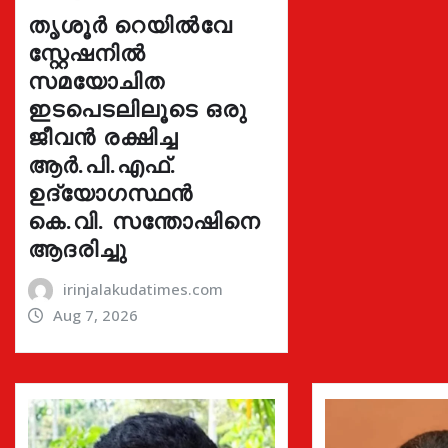
തൃശൂർ റെയിൽവേ
സ്റ്റേഷനിൽ
സമയോചിത
ഇടപെടലിലൂടെ ഒരു
ജീവൻ രക്ഷിച്ച
ആർ.പി.എഫ്.
ഉദ്യോഗസ്ഥൻ
കെ.വി. സന്തോഷിനെ
ആദരിച്ചു
irinjalakudatimes.com
Aug 7, 2026