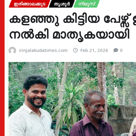
ഇരിങ്ങാലക്കുട
തൃശൂർ
ന്യൂസ്
കളഞ്ഞു കിട്ടിയ പേഴ്സ് ഉ
നൽകി മാതൃകയായി
irinjalakudatimes.com
Feb 21, 2026
0