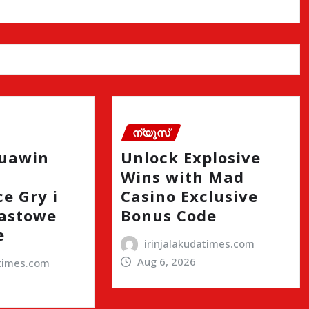
ന്യൂസ്
quawin
Unlock Explosive
Wins with Mad
e Gry i
Casino Exclusive
astowe
Bonus Code
e
irinjalakudatimes.com
Aug 6, 2026
atimes.com