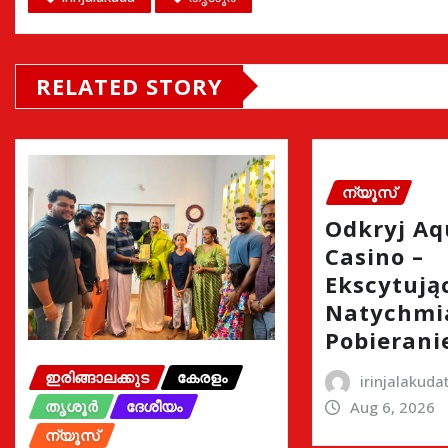
RELATED STORY
ന്യൂസ്
Odkryj A
Casino –
Ekscytując
Natychmi
Pobierani
ഇരിങ്ങാലക്കുട
കേരളം
irinjalakud
തൃശൂർ
ദേശീയം
Aug 6, 2026
ന്യൂസ്