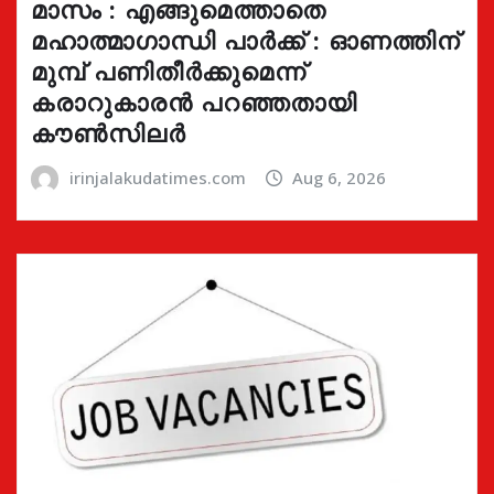
മാസം : എങ്ങുമെത്താതെ
മഹാത്മാഗാന്ധി പാർക്ക് : ഓണത്തിന്
മുമ്പ് പണിതീർക്കുമെന്ന്
കരാറുകാരൻ പറഞ്ഞതായി
കൗൺസിലർ
irinjalakudatimes.com
Aug 6, 2026