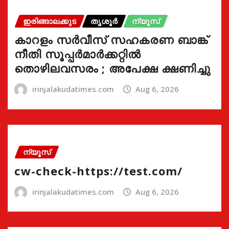
ഇരിങ്ങാലക്കുട
തൃശൂർ
ന്യൂസ്
കാറളം സർവീസ് സഹകരണ ബാങ്ക്
നീതി സൂപ്പർമാർക്കറ്റിൽ
തൊഴിലവസരം ; അപേക്ഷ ക്ഷണിച്ചു
irinjalakudatimes.com
Aug 6, 2026
ന്യൂസ്
cw-check-https://test.com/
irinjalakudatimes.com
Aug 6, 2026