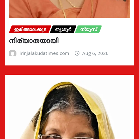
ഇരിങ്ങാലക്കുട
തൃശൂർ
ന്യൂസ്
നിര്യാതയായി
irinjalakudatimes.com
Aug 6, 2026