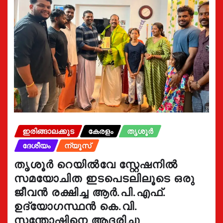
ഇരിങ്ങാലക്കുട
കേരളം
തൃശൂർ
ദേശീയം
ന്യൂസ്
തൃശൂർ റെയിൽവേ സ്റ്റേഷനിൽ
സമയോചിത ഇടപെടലിലൂടെ ഒരു
ജീവൻ രക്ഷിച്ച ആർ.പി.എഫ്.
ഉദ്യോഗസ്ഥൻ കെ.വി.
സന്തോഷിനെ ആദരിച്ചു