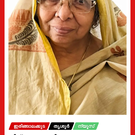
ഇരിങ്ങാലക്കുട
തൃശൂർ
ന്യൂസ്