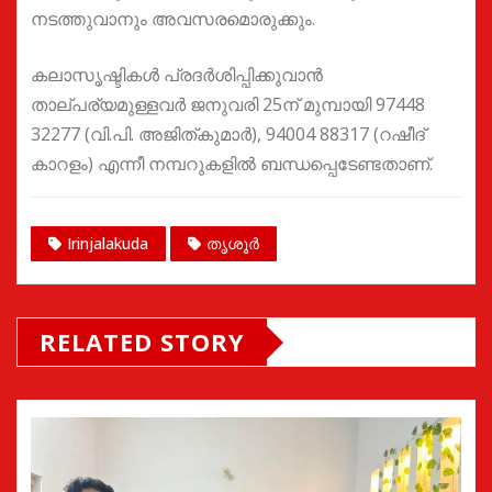
നടത്തുവാനും അവസരമൊരുക്കും.
കലാസൃഷ്ടികൾ പ്രദർശിപ്പിക്കുവാൻ
താല്പര്യമുള്ളവർ ജനുവരി 25ന് മുമ്പായി 97448
32277 (വി.പി. അജിത്കുമാർ), 94004 88317 (റഷീദ്
കാറളം) എന്നീ നമ്പറുകളിൽ ബന്ധപ്പെടേണ്ടതാണ്.
Irinjalakuda
തൃശൂർ
RELATED STORY