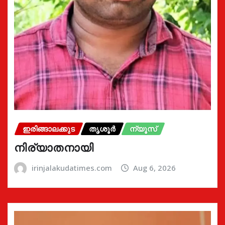
ഇരിങ്ങാലക്കുട
തൃശൂർ
ന്യൂസ്
നിര്യാതനായി
irinjalakudatimes.com
Aug 6, 2026