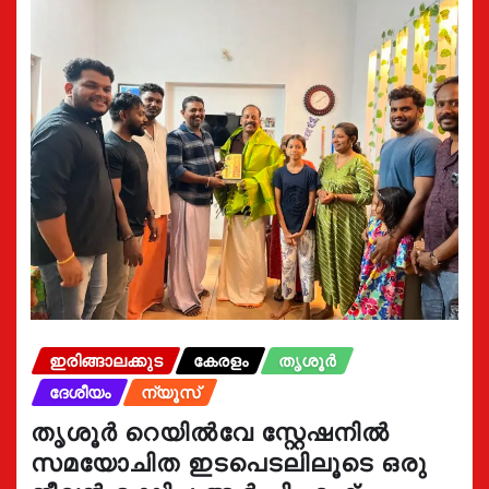
ഇരിങ്ങാലക്കുട
കേരളം
തൃശൂർ
ദേശീയം
ന്യൂസ്
തൃശൂർ റെയിൽവേ സ്റ്റേഷനിൽ
സമയോചിത ഇടപെടലിലൂടെ ഒരു