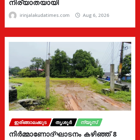
നിര്യാതയായി
irinjalakudatimes.com
Aug 6, 2026
ഇരിങ്ങാലക്കുട
തൃശൂർ
ന്യൂസ്
നിർമ്മാണോദ്ഘാടനം കഴിഞ്ഞ് 8