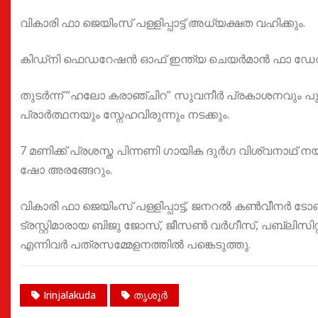
വികാരി ഫാ ജെയിംസ് പള്ളിപ്പാട്ട് അധ്യക്ഷത വഹിക്കും.
കിഡ്നി ഫെഡറേഷൻ ഓഫ് ഇന്ത്യ ചെയർമാൻ ഫാ ഡേവിസ്
തുടർന്ന് ”ഹലോ കരാഞ്ചിറ” സുവനീർ പ്രകാശനവും പുനര
പ്രാർത്ഥനയും സ്നേഹവിരുന്നും നടക്കും.
7 മണിക്ക് പ്രശസ്ത പിന്നണി ഗായിക ദുർഗ വിശ്വനാഥ് നയി
ഷോ അരങ്ങേറും.
വികാരി ഫാ ജെയിംസ് പള്ളിപ്പാട്ട്, ജനറൽ കൺവീനർ ടോ
ട്രസ്റ്റിമാരായ ബിജു ജോസ്, ജീസൺ വർഗീസ്, പബ്ലിസിറ
എന്നിവർ പത്രസമ്മേളനത്തിൽ പങ്കെടുത്തു.
Irinjalakuda
തൃശൂർ