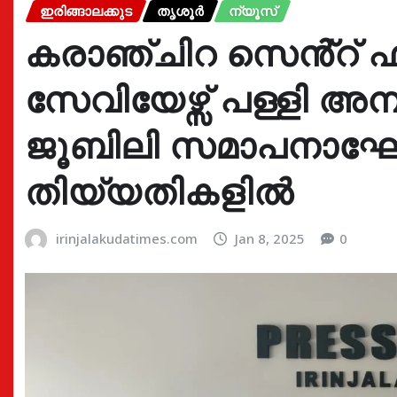
ഇരിങ്ങാലക്കുട
തൃശൂർ
ന്യൂസ്
കരാഞ്ചിറ സെൻ്റ് 
സേവിയേഴ്സ് പള്ളി അമ്
ജൂബിലി സമാപനാഘോഷവ
തിയ്യതികളിൽ
irinjalakudatimes.com
Jan 8, 2025
0