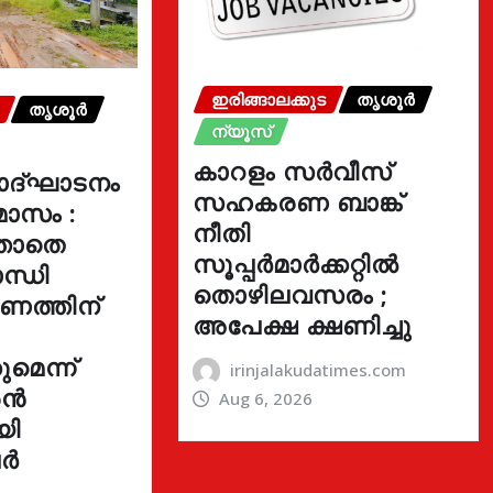
ഇരിങ്ങാലക്കുട
തൃശൂർ
തൃശൂർ
ന്യൂസ്
കാറളം സർവീസ്
ോദ്ഘാടനം
സഹകരണ ബാങ്ക്
മാസം :
നീതി
്താതെ
സൂപ്പർമാർക്കറ്റിൽ
ന്ധി
തൊഴിലവസരം ;
ഓണത്തിന്
അപേക്ഷ ക്ഷണിച്ചു
മെന്ന്
irinjalakudatimes.com
രൻ
Aug 6, 2026
യി
ർ