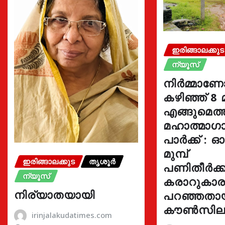
ഇരിങ്ങാലക്കുട
ന്യൂസ്
നിർമ്മാണ
കഴിഞ്ഞ് 8 
എങ്ങുമെത
മഹാത്മാഗാ
പാർക്ക് : 
മുമ്പ്
ഇരിങ്ങാലക്കുട
തൃശൂർ
പണിതീർക്കു
ന്യൂസ്
കരാറുകാ
നിര്യാതയായി
പറഞ്ഞതാ
കൗൺസില
irinjalakudatimes.com