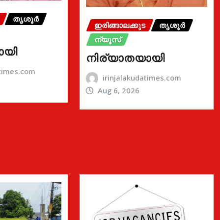
തൃശൂർ
ഇരിങ്ങാലക്കുട
തൃശൂർ
ന്യൂസ്
ായി
നിര്യാതയായി
atimes.com
irinjalakudatimes.com
Aug 6, 2026