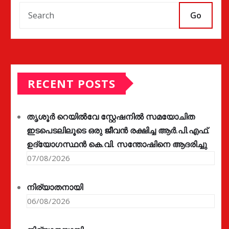
Go
RECENT POSTS
തൃശൂർ റെയിൽവേ സ്റ്റേഷനിൽ സമയോചിത
ഇടപെടലിലൂടെ ഒരു ജീവൻ രക്ഷിച്ച ആർ.പി.എഫ്.
ഉദ്യോഗസ്ഥൻ കെ.വി. സന്തോഷിനെ ആദരിച്ചു
07/08/2026
നിര്യാതനായി
06/08/2026