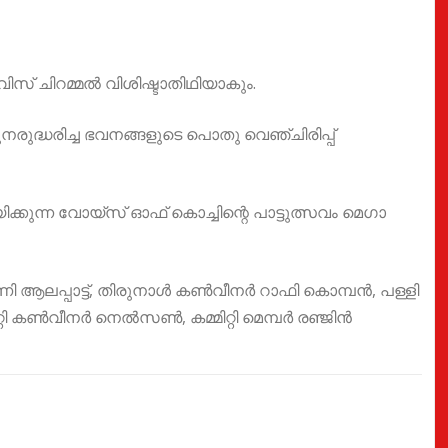
 ചിറമ്മൽ വിശിഷ്ടാതിഥിയാകും.
ുദ്ധരിച്ച ഭവനങ്ങളുടെ പൊതു വെഞ്ചിരിപ്പ്
ക്കുന്ന വോയ്സ് ഓഫ് കൊച്ചിന്റെ പാട്ടുത്സവം മെഗാ
ണി ആലപ്പാട്ട്, തിരുനാൾ കൺവീനർ റാഫി കൊമ്പൻ, പള്ളി
്റി കൺവീനർ നെൽസൺ, കമ്മിറ്റി മെമ്പർ രഞ്ജിൻ