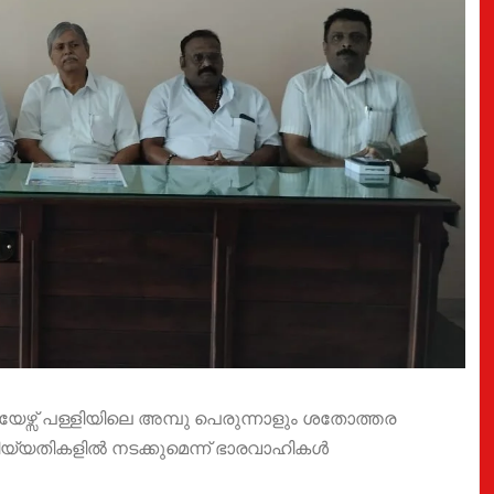
േഴ്സ് പള്ളിയിലെ അമ്പു പെരുന്നാളും ശതോത്തര
യ്യതികളിൽ നടക്കുമെന്ന് ഭാരവാഹികൾ