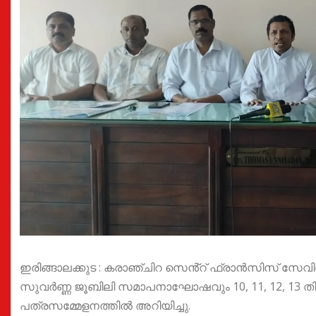
ഇരിങ്ങാലക്കുട : കരാഞ്ചിറ സെൻ്റ് ഫ്രാൻസിസ് സേവിയ
സുവർണ്ണ ജൂബിലി സമാപനാഘോഷവും 10, 11, 12, 13 തി
പത്രസമ്മേളനത്തിൽ അറിയിച്ചു.