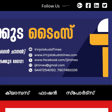
Follow Us
ക്യാമ്പസ്
ഫാഷൻ
സ്പോർട്സ്