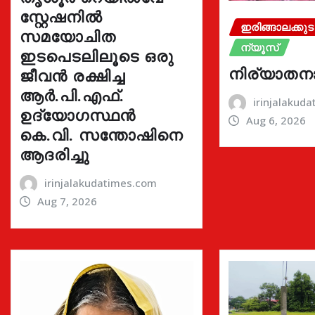
സ്റ്റേഷനിൽ
ഇരിങ്ങാലക്കുട
സമയോചിത
ന്യൂസ്
ഇടപെടലിലൂടെ ഒരു
നിര്യാതന
ജീവൻ രക്ഷിച്ച
ആർ.പി.എഫ്.
irinjalakud
ഉദ്യോഗസ്ഥൻ
Aug 6, 2026
കെ.വി. സന്തോഷിനെ
ആദരിച്ചു
irinjalakudatimes.com
Aug 7, 2026