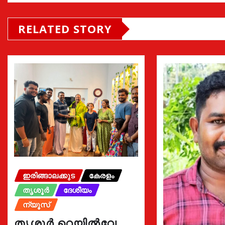
RELATED STORY
ഇരിങ്ങാലക്കുട
കേരളം
തൃശൂർ
ദേശീയം
ന്യൂസ്
തൃശൂർ റെയിൽവേ