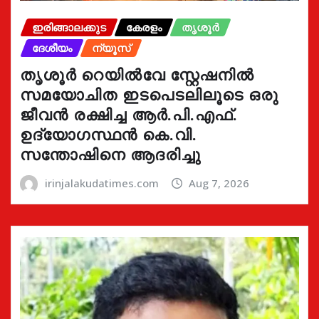
ഇരിങ്ങാലക്കുട
കേരളം
തൃശൂർ
ദേശീയം
ന്യൂസ്
തൃശൂർ റെയിൽവേ സ്റ്റേഷനിൽ
സമയോചിത ഇടപെടലിലൂടെ ഒരു
ജീവൻ രക്ഷിച്ച ആർ.പി.എഫ്.
ഉദ്യോഗസ്ഥൻ കെ.വി.
സന്തോഷിനെ ആദരിച്ചു
irinjalakudatimes.com
Aug 7, 2026