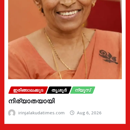
ഇരിങ്ങാലക്കുട
തൃശൂർ
ന്യൂസ്
നിര്യാതയായി
irinjalakudatimes.com
Aug 6, 2026