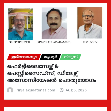
ഇരിങ്ങാലക്കുട
തൃശൂർ
ന്യൂസ്
ഫെർട്ടിലൈസേഴ്സ് &
പെസ്റ്റിസൈഡ്സ്, ഡീലേഴ്സ്
അസോസിയേഷൻ പൊതുയോഗം
irinjalakudatimes.com
Aug 5, 2026