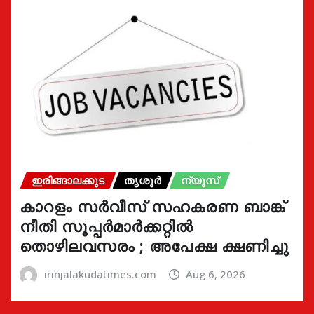
ഇരിങ്ങാലക്കുട
തൃശൂർ
ന്യൂസ്
കാറളം സർവീസ് സഹകരണ ബാങ്ക്
നീതി സൂപ്പർമാർക്കറ്റിൽ
തൊഴിലവസരം ; അപേക്ഷ ക്ഷണിച്ചു
irinjalakudatimes.com
Aug 6, 2026