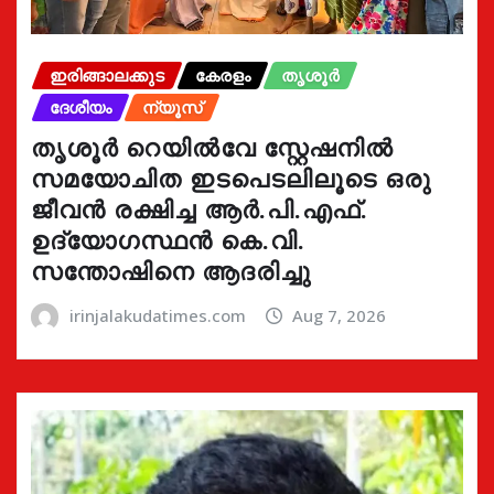
ഇരിങ്ങാലക്കുട
കേരളം
തൃശൂർ
ദേശീയം
ന്യൂസ്
തൃശൂർ റെയിൽവേ സ്റ്റേഷനിൽ
സമയോചിത ഇടപെടലിലൂടെ ഒരു
ജീവൻ രക്ഷിച്ച ആർ.പി.എഫ്.
ഉദ്യോഗസ്ഥൻ കെ.വി.
സന്തോഷിനെ ആദരിച്ചു
irinjalakudatimes.com
Aug 7, 2026