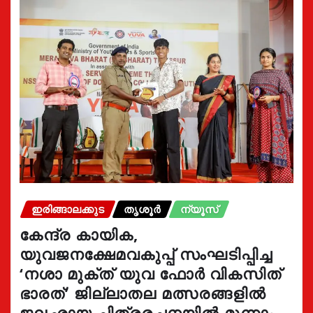
ഇരിങ്ങാലക്കുട
തൃശൂർ
ന്യൂസ്
കേന്ദ്ര കായിക,
യുവജനക്ഷേമവകുപ്പ് സംഘടിപ്പിച്ച
‘നശാ മുക്ത് യുവ ഫോർ വികസിത്
ഭാരത്’ ജില്ലാതല മത്സരങ്ങളിൽ
ജലഛായ ചിത്രരചനയിൽ മൂന്നാം