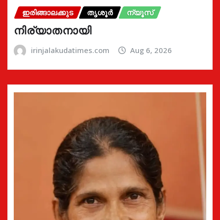
ഇരിങ്ങാലക്കുട
തൃശൂർ
ന്യൂസ്
നിര്യാതനായി
irinjalakudatimes.com
Aug 6, 2026