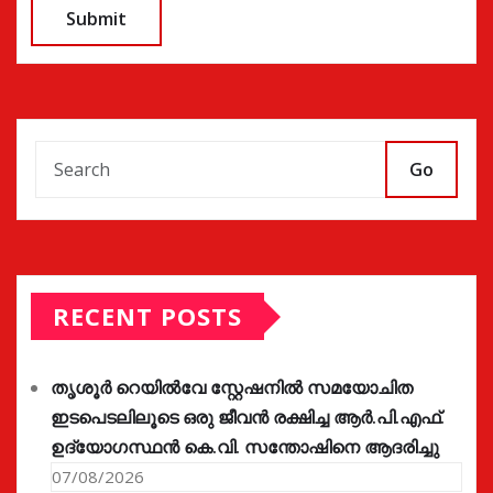
Go
RECENT POSTS
തൃശൂർ റെയിൽവേ സ്റ്റേഷനിൽ സമയോചിത
ഇടപെടലിലൂടെ ഒരു ജീവൻ രക്ഷിച്ച ആർ.പി.എഫ്.
ഉദ്യോഗസ്ഥൻ കെ.വി. സന്തോഷിനെ ആദരിച്ചു
07/08/2026