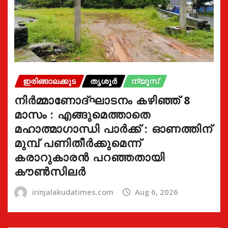
ഇരിങ്ങാലക്കുട
തൃശൂർ
ന്യൂസ്
നിർമ്മാണോദ്ഘാടനം കഴിഞ്ഞ് 8
മാസം : എങ്ങുമെത്താതെ
മഹാത്മാഗാന്ധി പാർക്ക് : ഓണത്തിന്
മുമ്പ് പണിതീർക്കുമെന്ന്
കരാറുകാരൻ പറഞ്ഞതായി
കൗൺസിലർ
irinjalakudatimes.com
Aug 6, 2026