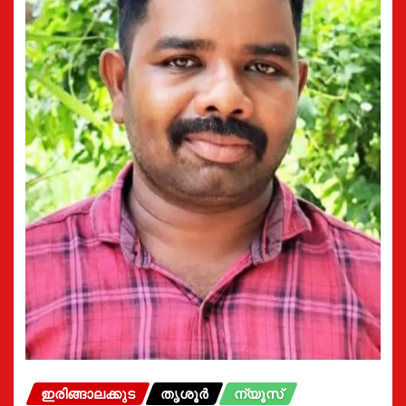
ഇരിങ്ങാലക്കുട
തൃശൂർ
ന്യൂസ്