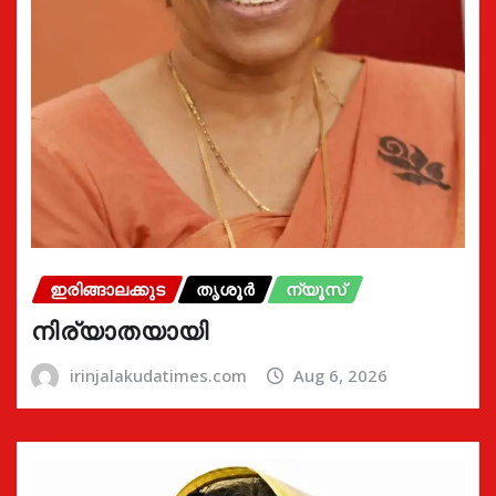
ഇരിങ്ങാലക്കുട
തൃശൂർ
ന്യൂസ്
നിര്യാതയായി
irinjalakudatimes.com
Aug 6, 2026