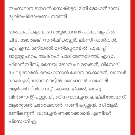
സംസ്ഥാന ജനറൽ സെക്രട്ടറി മിനി മോഹൻദാസ്
മുഖ്യപ്രഭാഷണം നടത്തി.
ഭാരവാഹികളായ സേതുമാധവൻ പറയംവളപ്പിൽ,
പി.ടി. ജോർജ്ജ്, സതീഷ് കാട്ടൂർ, ലിംസി ഡാർവിൻ,
എം.എസ്. ശ്രീധരൻ മുതിരപ്പറമ്പിൽ, ഫിലിപ്പ്
ഓളാട്ടുപുറം, അഷ്റഫ് പാലിയത്താഴത്ത്, എ.ഡി.
ഫ്രാൻസിസ്, നൈജു ജോസഫ് ഊക്കൻ, വിനോദ്
ചേലൂക്കാരൻ, യോഹന്നാൻ കോമ്പാറക്കാരൻ, ലാസർ
കോച്ചേരി, ജോസ് തട്ടിൽ, മോഹനൻ ചാക്കേരി,
ആർതർ വിൻസെന്റ് ചക്കാലയ്ക്കൽ, ലാലു
വിൻസെന്റ് പള്ളായി, ബീന വാവച്ചൻ, ലില്ലി തോമസ്,
ആന്റോൺ പറോക്കാരൻ, റാണി കൃഷ്ണൻ, സി.ആർ.
മണികണ്ഠൻ, വാവച്ചൻ അക്കരക്കാരൻ എന്നിവർ
പ്രസംഗിച്ചു.