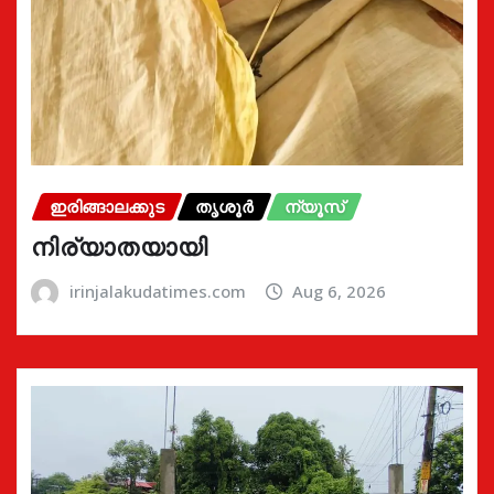
ഇരിങ്ങാലക്കുട
തൃശൂർ
ന്യൂസ്
നിര്യാതയായി
irinjalakudatimes.com
Aug 6, 2026