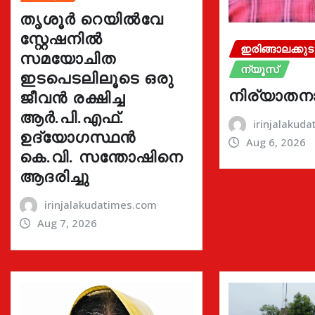
തൃശൂർ റെയിൽവേ
സ്റ്റേഷനിൽ
ഇരിങ്ങാലക്കുട
സമയോചിത
ന്യൂസ്
ഇടപെടലിലൂടെ ഒരു
നിര്യാതന
ജീവൻ രക്ഷിച്ച
ആർ.പി.എഫ്.
irinjalakud
ഉദ്യോഗസ്ഥൻ
Aug 6, 2026
കെ.വി. സന്തോഷിനെ
ആദരിച്ചു
irinjalakudatimes.com
Aug 7, 2026