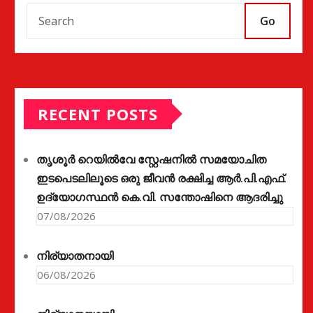
Go
RECENT POSTS
തൃശൂർ റെയിൽവേ സ്റ്റേഷനിൽ സമയോചിത
ഇടപെടലിലൂടെ ഒരു ജീവൻ രക്ഷിച്ച ആർ.പി.എഫ്.
ഉദ്യോഗസ്ഥൻ കെ.വി. സന്തോഷിനെ ആദരിച്ചു
07/08/2026
നിര്യാതനായി
06/08/2026