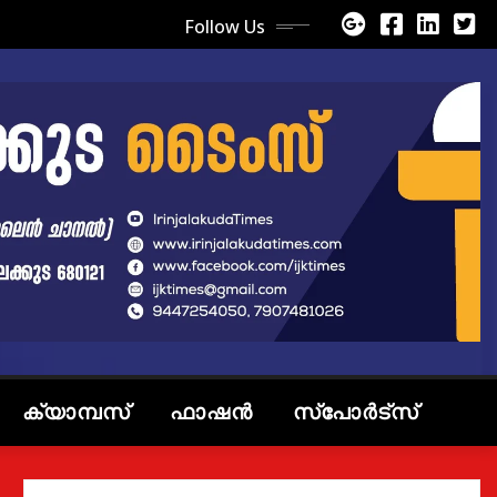
Follow Us
ക്യാമ്പസ്
ഫാഷൻ
സ്പോർട്സ്