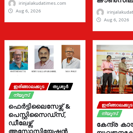
irinjalakudatimes.com
Aug 6, 2026
irinjalakud
Aug 6, 2026
ഇരിങ്ങാലക്കുട
തൃശൂർ
ന്യൂസ്
ഫെർട്ടിലൈസേഴ്സ് &
ഇരിങ്ങാലക്കുട
പെസ്റ്റിസൈഡ്സ്,
ന്യൂസ്
ഡീലേഴ്സ്
കേന്ദ്ര കാ
അസോസിയേഷൻ
യുവജനക്ഷേ