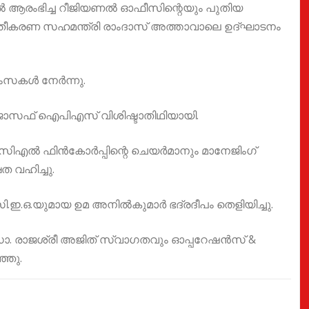
ആരംഭിച്ച റീജിയണൽ ഓഫീസിന്റെയും പുതിയ
്തീകരണ സഹമന്ത്രി രാംദാസ് അത്താവാലെ ഉദ്ഘാടനം
ംസകൾ നേർന്നു.
ജോസഫ് ഐപിഎസ് വിശിഷ്ടാതിഥിയായി.
ിഎൽ ഫിൻകോർപ്പിന്റെ ചെയർമാനും മാനേജിംഗ്
 വഹിച്ചു.
ഒ.യുമായ ഉമ അനിൽകുമാർ ഭദ്രദീപം തെളിയിച്ചു.
. രാജശ്രീ അജിത് സ്വാഗതവും ഓപ്പറേഷൻസ് &
്ഞു.