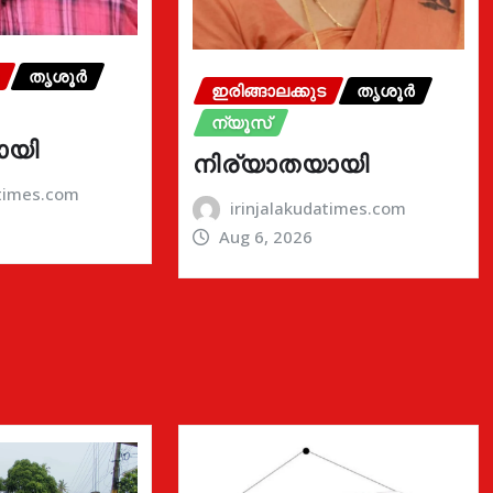
തൃശൂർ
ഇരിങ്ങാലക്കുട
തൃശൂർ
ന്യൂസ്
ായി
നിര്യാതയായി
atimes.com
irinjalakudatimes.com
Aug 6, 2026