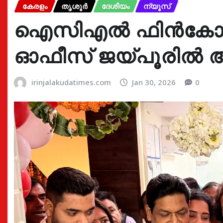
കേരളം
തൃശൂർ
ദേശീയം
ന്യൂസ്
ഐസിഎൽ ഫിൻകോർപ്
ഓഫീസ് ജയ്പൂരിൽ ആര
irinjalakudatimes.com
Jan 30, 2026
0