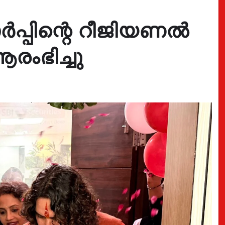
പിന്റെ റീജിയണൽ
ംഭിച്ചു