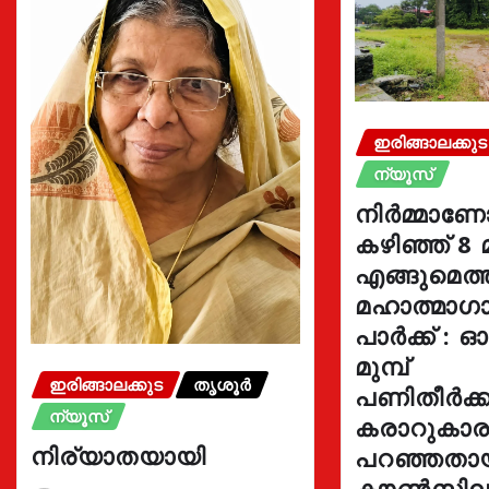
ഇരിങ്ങാലക്കുട
ന്യൂസ്
നിർമ്മാണ
കഴിഞ്ഞ് 8 
എങ്ങുമെത
മഹാത്മാഗാ
പാർക്ക് : 
മുമ്പ്
ഇരിങ്ങാലക്കുട
തൃശൂർ
പണിതീർക്കു
ന്യൂസ്
കരാറുകാ
നിര്യാതയായി
പറഞ്ഞതാ
കൗൺസില