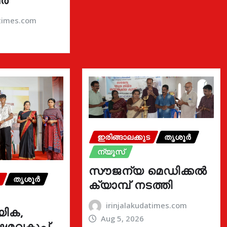
atimes.com
ഇരിങ്ങാലക്കുട
തൃശൂർ
ന്യൂസ്
സൗജന്യ മെഡിക്കൽ
തൃശൂർ
ക്യാമ്പ് നടത്തി
irinjalakudatimes.com
യിക,
Aug 5, 2026
മവകുപ്പ്