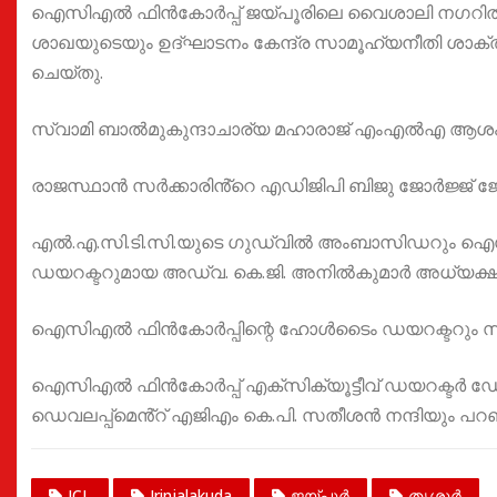
ഐസിഎൽ ഫിൻകോർപ്പ് ജയ്പൂരിലെ വൈശാലി നഗറിൽ 
ശാഖയുടെയും ഉദ്ഘാടനം കേന്ദ്ര സാമൂഹ്യനീതി ശാക
ചെയ്തു.
സ്വാമി ബാൽമുകുന്ദാചാര്യ മഹാരാജ് എംഎൽഎ ആശ
രാജസ്ഥാൻ സർക്കാരിൻ്റെ എഡിജിപി ബിജു ജോർജ്ജ് 
എൽ.എ.സി.ടി.സി.യുടെ ഗുഡ്‌വിൽ അംബാസിഡറും ഐസ
ഡയറക്ടറുമായ അഡ്വ. കെ.ജി. അനിൽകുമാർ അധ്യക്ഷത
ഐസിഎൽ ഫിൻകോർപ്പിന്റെ ഹോൾടൈം ഡയറക്ടറും സി.ഇ.
ഐസിഎൽ ഫിൻകോർപ്പ് എക്സിക്യൂട്ടീവ് ഡയറക്ടർ ഡോ
ഡെവലപ്പ്മെൻ്റ് എജിഎം കെ.പി. സതീശൻ നന്ദിയും പറഞ
ICL
Irinjalakuda
ജയ്പൂർ
തൃശൂർ