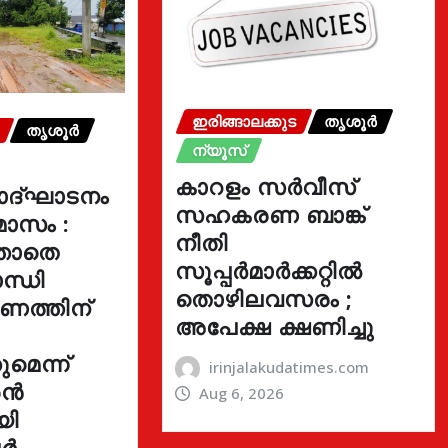
ഇരിങ്ങാലക്കുട
തൃശൂർ
തൃശൂർ
ന്യൂസ്
കാറളം സർവീസ്
ോദ്ഘാടനം
സഹകരണ ബാങ്ക്
മാസം :
നീതി
്താതെ
സൂപ്പർമാർക്കറ്റിൽ
ന്ധി
തൊഴിലവസരം ;
ഓണത്തിന്
അപേക്ഷ ക്ഷണിച്ചു
മെന്ന്
irinjalakudatimes.com
രൻ
Aug 6, 2026
യി
ർ