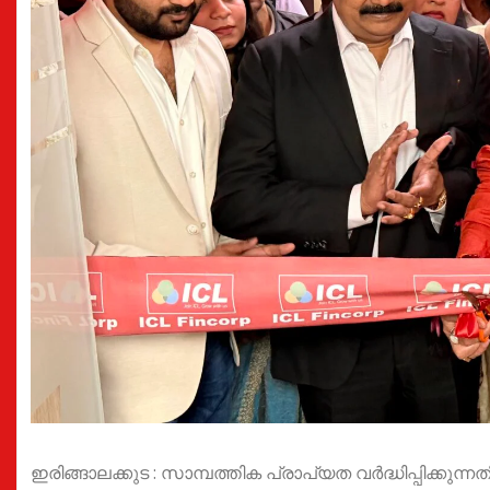
ഇരിങ്ങാലക്കുട : സാമ്പത്തിക പ്രാപ്യത വർദ്ധിപ്പിക്കു