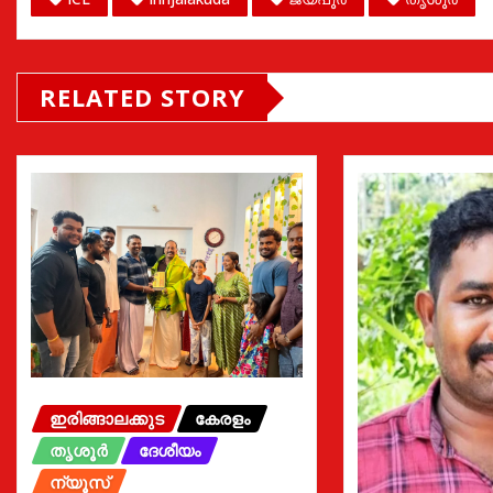
RELATED STORY
ഇരിങ്ങാലക്കുട
കേരളം
തൃശൂർ
ദേശീയം
ന്യൂസ്