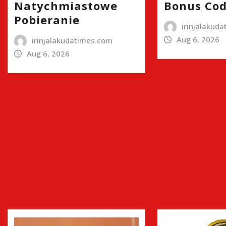
Natychmiastowe
Bonus Co
Pobieranie
irinjalakud
Aug 6, 2026
irinjalakudatimes.com
Aug 6, 2026