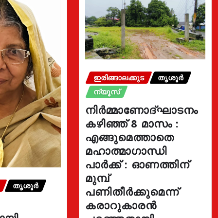
ഇരിങ്ങാലക്കുട
തൃശൂർ
ന്യൂസ്
നിർമ്മാണോദ്ഘാടനം
കഴിഞ്ഞ് 8 മാസം :
എങ്ങുമെത്താതെ
മഹാത്മാഗാന്ധി
പാർക്ക് : ഓണത്തിന്
മുമ്പ്
തൃശൂർ
പണിതീർക്കുമെന്ന്
കരാറുകാരൻ
ായി