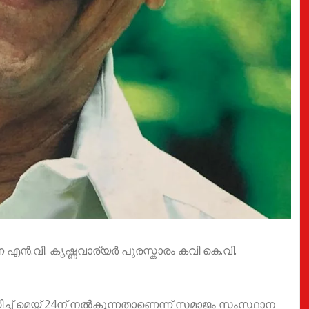
 എൻ.വി. കൃഷ്ണവാര്യർ പുരസ്കാരം കവി കെ.വി.
്ച് മെയ് 24ന് നൽകുന്നതാണെന്ന് സമാജം സംസ്ഥാന