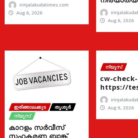
irinjalakudatimes.com
irinjalakud
Aug 6, 2026
Aug 6, 2026
ന്യൂസ്
cw-check-
https://te
irinjalakud
ഇരിങ്ങാലക്കുട
തൃശൂർ
Aug 6, 2026
ന്യൂസ്
കാറളം സർവീസ്
സഹകരണ ബാങ്ക്