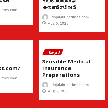
പറഞ്ഞതായി
കൗൺസിലർ
atimes.com
irinjalakudatimes.com
Aug 6, 2026
ന്യൂസ്
Sensible Medical
st.com/
insurance
Preparations
atimes.com
irinjalakudatimes.com
Aug 5, 2026