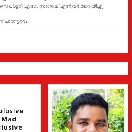
െക്രട്ടറി എ.സി. സുരേഷ് എന്നിവർ അറിയിച്ചു.
 പുരസ്കാരം.
plosive
h Mad
clusive