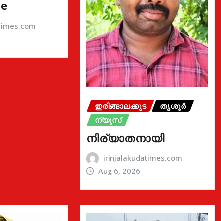
de
atimes.com
ഇരിങ്ങാലക്കുട
തൃശൂർ
ന്യൂസ്
നിര്യാതനായി
irinjalakudatimes.com
Aug 6, 2026