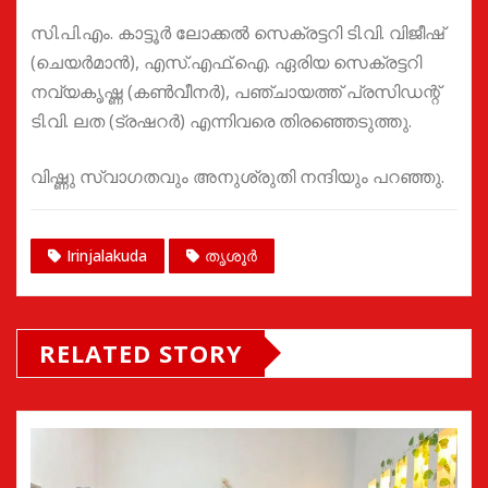
സി.പി.എം. കാട്ടൂർ ലോക്കൽ സെക്രട്ടറി ടി.വി. വിജീഷ്
(ചെയർമാൻ), എസ്.എഫ്.ഐ. ഏരിയ സെക്രട്ടറി
നവ്യകൃഷ്ണ (കൺവീനർ), പഞ്ചായത്ത് പ്രസിഡന്റ്
ടി.വി. ലത (ട്രഷറർ) എന്നിവരെ തിരഞ്ഞെടുത്തു.
വിഷ്ണു സ്വാഗതവും അനുശ്രുതി നന്ദിയും പറഞ്ഞു.
Irinjalakuda
തൃശൂർ
RELATED STORY