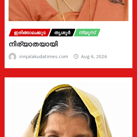
ഇരിങ്ങാലക്കുട
തൃശൂർ
ന്യൂസ്
നിര്യാതയായി
irinjalakudatimes.com
Aug 6, 2026