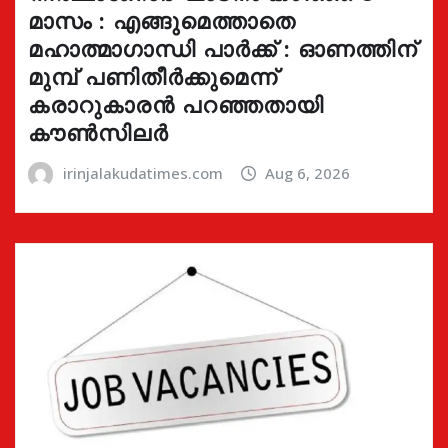
മാസം : എങ്ങുമെത്താതെ
മഹാത്മാഗാന്ധി പാർക്ക് : ഓണത്തിന്
മുമ്പ് പണിതീർക്കുമെന്ന്
കരാറുകാരൻ പറഞ്ഞതായി
കൗൺസിലർ
irinjalakudatimes.com
Aug 6, 2026