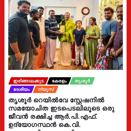
ഇരിങ്ങാലക്കുട
കേരളം
തൃശൂർ
ദേശീയം
ന്യൂസ്
തൃശൂർ റെയിൽവേ സ്റ്റേഷനിൽ
സമയോചിത ഇടപെടലിലൂടെ ഒരു
ജീവൻ രക്ഷിച്ച ആർ.പി.എഫ്.
ഉദ്യോഗസ്ഥൻ കെ.വി.