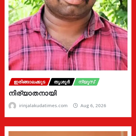
ഇരിങ്ങാലക്കുട
തൃശൂർ
ന്യൂസ്
നിര്യാതനായി
irinjalakudatimes.com
Aug 6, 2026