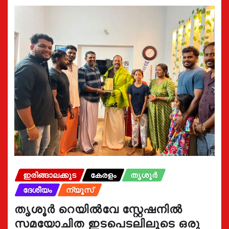
ഇരിങ്ങാലക്കുട
കേരളം
തൃശൂർ
ദേശീയം
ന്യൂസ്
തൃശൂർ റെയിൽവേ സ്റ്റേഷനിൽ
സമയോചിത ഇടപെടലിലൂടെ ഒരു