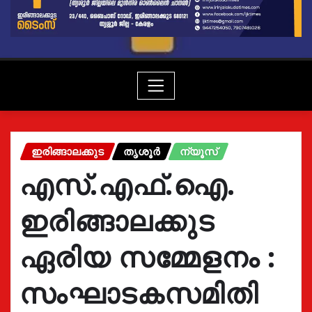
ഇരിങ്ങാലക്കുട
തൃശൂർ
ന്യൂസ്
എസ്.എഫ്.ഐ.
ഇരിങ്ങാലക്കുട
ഏരിയ സമ്മേളനം :
സംഘാടകസമിതി