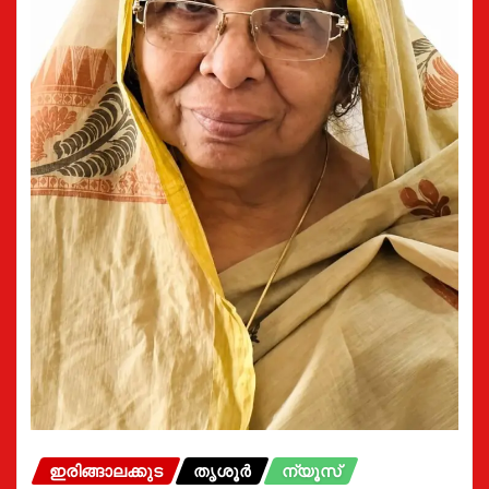
ഇരിങ്ങാലക്കുട
തൃശൂർ
ന്യൂസ്