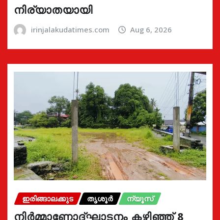
നിര്യാതയായി
irinjalakudatimes.com
Aug 6, 2026
ഇരിങ്ങാലക്കുട
തൃശൂർ
ന്യൂസ്
നിർമ്മാണോദ്ഘാടനം കഴിഞ്ഞ് 8