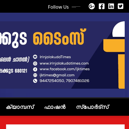
Follow Us
ക്യാമ്പസ്
ഫാഷൻ
സ്പോർട്സ്