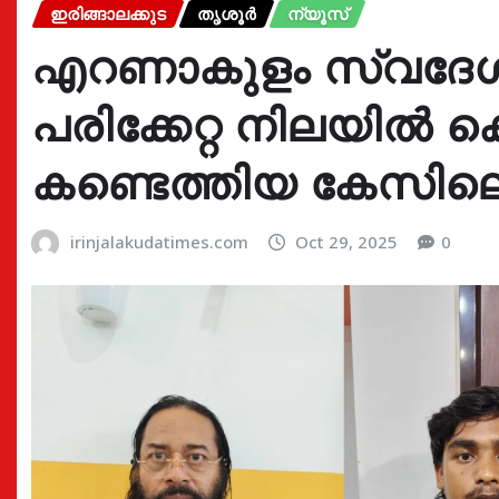
ഇരിങ്ങാലക്കുട
തൃശൂർ
ന്യൂസ്
എറണാകുളം സ്വദേശ
പരിക്കേറ്റ നിലയിൽ 
കണ്ടെത്തിയ കേസില
irinjalakudatimes.com
Oct 29, 2025
0