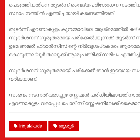
പെടുത്തിയതിനെ തുടർന്ന് വൈദ്യപരിശോധന നടത്
സ്ഥാപനത്തിൽ എത്തിച്ചതായി കണ്ടെത്തിയത്.
തുടർന്ന് എറണാകുളം കൂനമ്മാവിലെ ആശ്രമത്തിൽ കഴ
സുദർശനന് ഗുരുതരമായ പരിക്കേൽക്കുന്നത്. തുടർന്
ഉടമ അമൽ ഫ്രാൻസിസിന്റെ നിർദ്ദേശപ്രകാരം ആരോമലു
കൊടുങ്ങല്ലൂർ താലൂക്ക് ആശുപത്രിക്ക് സമീപം എത്തിച്ച്
സുദർശനന് ഗുരുതരമായി പരിക്കേൽക്കാൻ ഇടയായ സംഭ
വരികയാണ്.
സംഭവം നടന്നത് വരാപ്പുഴ സ്റ്റേഷൻ പരിധിയിലായതിന
എറണാകുളം വരാപ്പുഴ പൊലീസ് സ്റ്റേഷനിലേക്ക് കൈമാറ
Irinjalakuda
തൃശൂർ