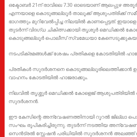
ഒക്ടോബർ 21ന് രാവിലെ 7.30 ഓടെയാണ് ആലപ്പുഴ അരൂർ 
എന്നയാളെ കൊടുങ്ങല്ലൂർ താലൂക്ക് ആശുപത്രിക്ക് സ
ഭാഗത്തും മുറിവേൽപ്പിച്ച നിലയിൽ കാണപ്പെട്ടത്. ഇയാ
തുടർന്ന് വിദഗ്ധ ചികിത്സക്കായി തൃശൂർ മെഡിക്കൽ കോളെ
കൊടുങ്ങല്ലൂർ പൊലീസ് സ്വമേധയാ കേസെടുക്കുകയായ
നടപടിക്രമങ്ങൾക്ക് ശേഷം പ്രതികളെ കോടതിയിൽ ഹാജര
പ്രതികൾ സുദർശനനെ കൊടുങ്ങല്ലൂരിലെത്തിക്കാൻ ഉപയോ
വാഹനം കോടതിയിൽ ഹാജരാക്കും.
നിലവിൽ തൃശ്ശൂർ മെഡിക്കൽ കോളെജ് ആശുപത്രിയിൽ ഓപ
സുദർശനൻ.
ഈ കേസിന്റെ അന്വേഷണത്തിനായി റൂറൽ ജില്ലാ പൊല
സംഘം രൂപികരിച്ചിരുന്നു. തുടർന്ന് നടത്തിയ അന്വ
സെൻട്രൽ സ്റ്റേഷൻ പരിധിയിൽ സുദർശനൻ അലഞ്ഞ് തിരി