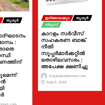
ഇരിങ്ങാലക്കുട
തൃശൂർ
തൃശൂർ
ന്യൂസ്
കാറളം സർവീസ്
ോദ്ഘാടനം
സഹകരണ ബാങ്ക്
മാസം :
നീതി
്താതെ
സൂപ്പർമാർക്കറ്റിൽ
ന്ധി
തൊഴിലവസരം ;
ഓണത്തിന്
അപേക്ഷ ക്ഷണിച്ചു
മെന്ന്
irinjalakudatimes.com
രൻ
Aug 6, 2026
യി
ർ
atimes.com