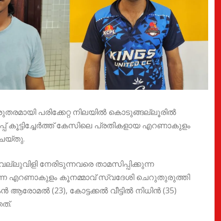
ുതരമായി പരിക്കേറ്റ നിലയിൽ കൊടുങ്ങല്ലൂരിൽ
് കൂട്ടിച്ചേർത്ത് കേസിലെ പ്രതികളായ എറണാകുളം
െയ്തു.
ലുവിളി നേരിടുന്നവരെ താമസിപ്പിക്കുന്ന
്ന എറണാകുളം കൂനമ്മാവ് സ്വദേശി ചെറുതുരുത്തി
 ആരോമൽ (23), കോട്ടക്കൽ വീട്ടിൽ നിധിൻ (35)
ത്.