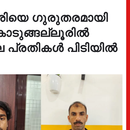
ിയെ ഗുരുതരമായി
കൊടുങ്ങല്ലൂരിൽ
െ പ്രതികൾ പിടിയിൽ