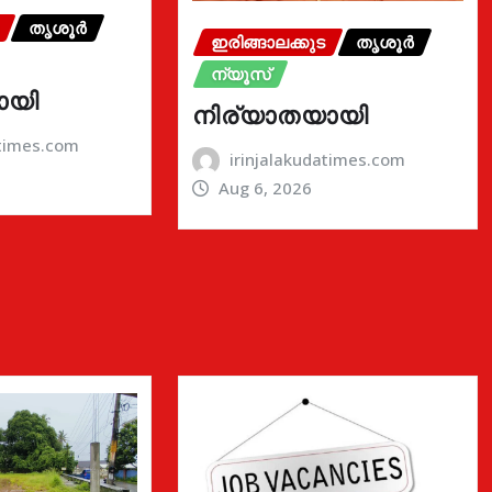
തൃശൂർ
ഇരിങ്ങാലക്കുട
തൃശൂർ
ന്യൂസ്
ായി
നിര്യാതയായി
atimes.com
irinjalakudatimes.com
Aug 6, 2026