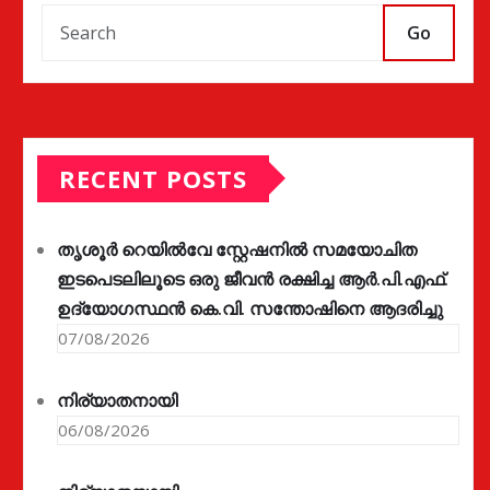
Go
RECENT POSTS
തൃശൂർ റെയിൽവേ സ്റ്റേഷനിൽ സമയോചിത
ഇടപെടലിലൂടെ ഒരു ജീവൻ രക്ഷിച്ച ആർ.പി.എഫ്.
ഉദ്യോഗസ്ഥൻ കെ.വി. സന്തോഷിനെ ആദരിച്ചു
07/08/2026
നിര്യാതനായി
06/08/2026