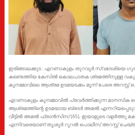
ഇരിങ്ങാലക്കുട : എറണാകുളം തുറവൂർ സ്വദേശിയെ ഗുര
കണ്ടെത്തിയ കേസിൽ കൊലപാതക ശ്രമത്തിനുള്ള വകുപ്പ
കൂനമ്മാവിലെ ആശ്രമ ഉടമയടക്കം മൂന്ന് പേരെ അറസ്റ്റ് ച
എറണാകുളം കൂനമ്മാവിൽ പ്രവർത്തിക്കുന്ന മാനസിക വെല്
ആശ്രമത്തിന്റെ ഉടമയായ ബ്രദർ അമൽ എന്നറിയപ്പെടുന
വീട്ടിൽ അമൽ ഫ്രാൻസിസ് (65), ഇയാളുടെ വളർത്തു മകൻ
എന്നിവരെയാണ് തൃശൂർ റൂറൽ പൊലീസ് അറസ്റ്റ് ചെയ്ത