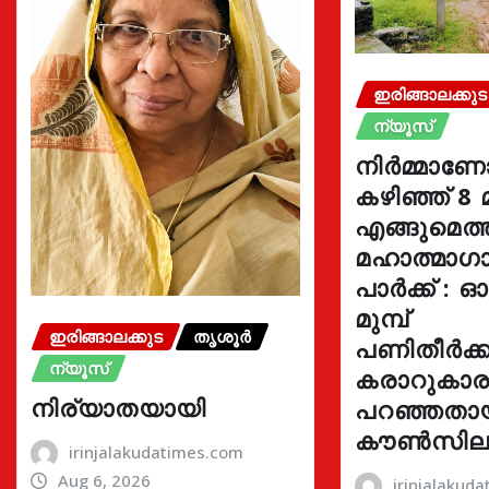
ഇരിങ്ങാലക്കുട
ന്യൂസ്
നിർമ്മാണ
കഴിഞ്ഞ് 8 
എങ്ങുമെത
മഹാത്മാഗാ
പാർക്ക് : 
മുമ്പ്
ഇരിങ്ങാലക്കുട
തൃശൂർ
പണിതീർക്കു
ന്യൂസ്
കരാറുകാ
നിര്യാതയായി
പറഞ്ഞതാ
കൗൺസില
irinjalakudatimes.com
Aug 6, 2026
irinjalakud