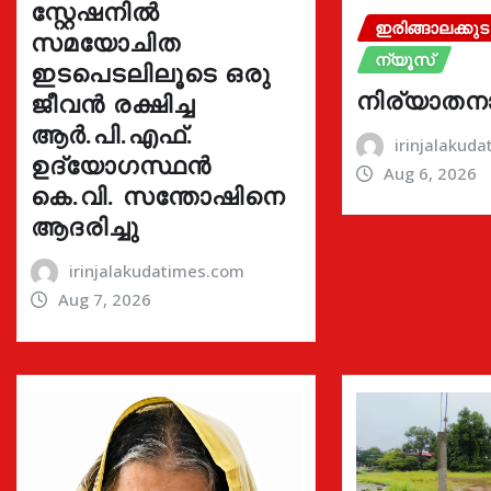
സ്റ്റേഷനിൽ
ഇരിങ്ങാലക്കുട
സമയോചിത
ന്യൂസ്
ഇടപെടലിലൂടെ ഒരു
നിര്യാതന
ജീവൻ രക്ഷിച്ച
ആർ.പി.എഫ്.
irinjalakud
ഉദ്യോഗസ്ഥൻ
Aug 6, 2026
കെ.വി. സന്തോഷിനെ
ആദരിച്ചു
irinjalakudatimes.com
Aug 7, 2026