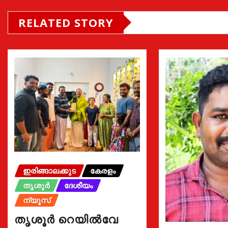
RELATED STORY
ഇരിങ്ങാലക്കുട
കേരളം
തൃശൂർ
ദേശീയം
ന്യൂസ്
തൃശൂർ റെയിൽവേ