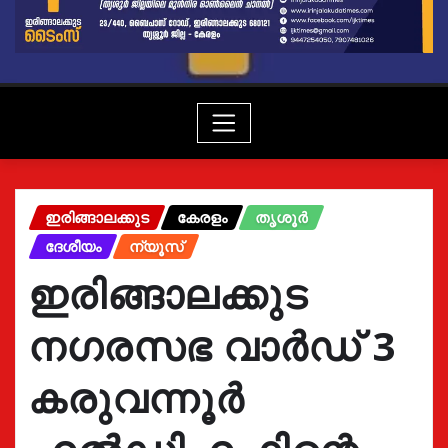
ഇരിങ്ങാലക്കുട
കേരളം
തൃശൂർ
ദേശീയം
ന്യൂസ്
ഇരിങ്ങാലക്കുട
നഗരസഭ വാർഡ് 3
കരുവന്നൂർ