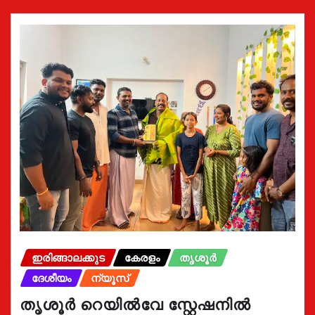
ഇരിങ്ങാലക്കുട
കേരളം
തൃശൂർ
ദേശീയം
ന്യൂസ്
തൃശൂർ റെയിൽവേ സ്റ്റേഷനിൽ