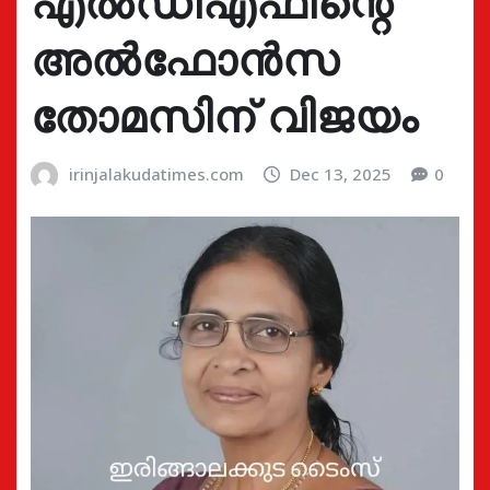
എൽഡിഎഫിന്റെ
അൽഫോൻസ
തോമസിന് വിജയം
irinjalakudatimes.com
Dec 13, 2025
0