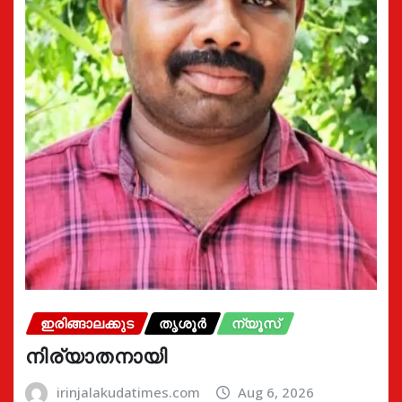
ഇരിങ്ങാലക്കുട
തൃശൂർ
ന്യൂസ്
നിര്യാതനായി
irinjalakudatimes.com
Aug 6, 2026