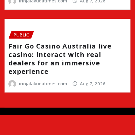
irinjalakudatimes.com
Aug 7, 2026
PUBLIC
Fair Go Casino Australia live
casino: interact with real
dealers for an immersive
experience
irinjalakudatimes.com
Aug 7, 2026
Copyright © 2024 | Irinjalakudatimes.com i
|
Newsio
by
ThemeArile