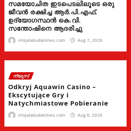
സമയോചിത ഇടപെടലിലൂടെ ഒരു
ജീവൻ രക്ഷിച്ച ആർ.പി.എഫ്.
ഉദ്യോഗസ്ഥൻ കെ.വി.
സന്തോഷിനെ ആദരിച്ചു
irinjalakudatimes.com
Aug 7, 2026
ന്യൂസ്
Odkryj Aquawin Casino –
Ekscytujące Gry i
Natychmiastowe Pobieranie
irinjalakudatimes.com
Aug 6, 2026