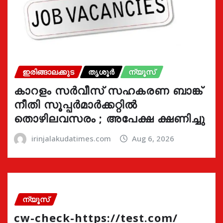
ഇരിങ്ങാലക്കുട
തൃശൂർ
ന്യൂസ്
കാറളം സർവീസ് സഹകരണ ബാങ്ക്
നീതി സൂപ്പർമാർക്കറ്റിൽ
തൊഴിലവസരം ; അപേക്ഷ ക്ഷണിച്ചു
irinjalakudatimes.com
Aug 6, 2026
ന്യൂസ്
cw-check-https://test.com/