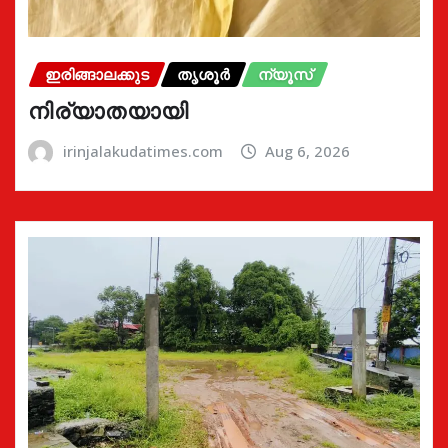
ഇരിങ്ങാലക്കുട
തൃശൂർ
ന്യൂസ്
നിര്യാതയായി
irinjalakudatimes.com
Aug 6, 2026