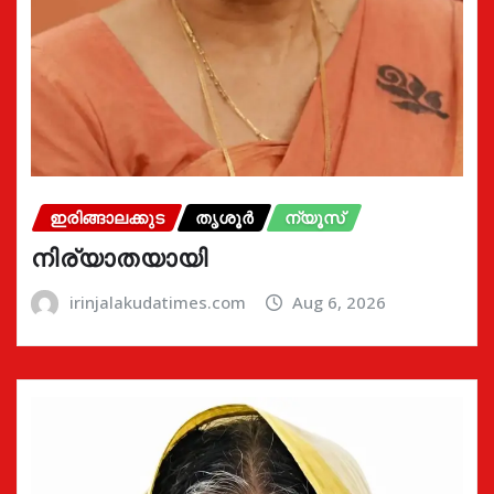
ഇരിങ്ങാലക്കുട
തൃശൂർ
ന്യൂസ്
നിര്യാതയായി
irinjalakudatimes.com
Aug 6, 2026