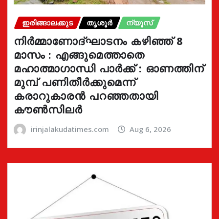
ഇരിങ്ങാലക്കുട
തൃശൂർ
ന്യൂസ്
നിർമ്മാണോദ്ഘാടനം കഴിഞ്ഞ് 8
മാസം : എങ്ങുമെത്താതെ
മഹാത്മാഗാന്ധി പാർക്ക് : ഓണത്തിന്
മുമ്പ് പണിതീർക്കുമെന്ന്
കരാറുകാരൻ പറഞ്ഞതായി
കൗൺസിലർ
irinjalakudatimes.com
Aug 6, 2026