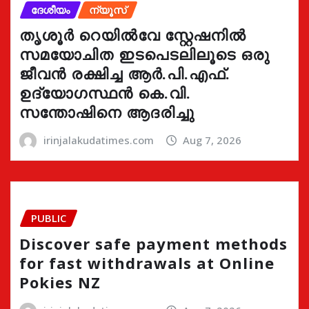
ദേശീയം
ന്യൂസ്
തൃശൂർ റെയിൽവേ സ്റ്റേഷനിൽ
സമയോചിത ഇടപെടലിലൂടെ ഒരു
ജീവൻ രക്ഷിച്ച ആർ.പി.എഫ്.
ഉദ്യോഗസ്ഥൻ കെ.വി.
സന്തോഷിനെ ആദരിച്ചു
irinjalakudatimes.com
Aug 7, 2026
PUBLIC
Discover safe payment methods
for fast withdrawals at Online
Pokies NZ