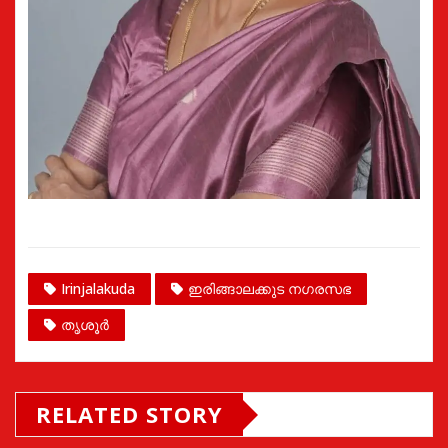
Irinjalakuda
ഇരിങ്ങാലക്കുട നഗരസഭ
തൃശൂർ
RELATED STORY