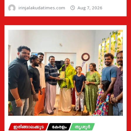
irinjalakudatimes.com
Aug 7, 2026
ഇരിങ്ങാലക്കുട
കേരളം
തൃശൂർ