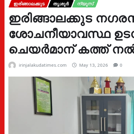
ഇരിങ്ങാലക്കുട
തൃശൂർ
ന്യൂസ്
ഇരിങ്ങാലക്കുട നഗരസ
ശോചനീയാവസ്ഥ ഉടൻ
ചെയർമാന് കത്ത് നൽ
irinjalakudatimes.com
May 13, 2026
0