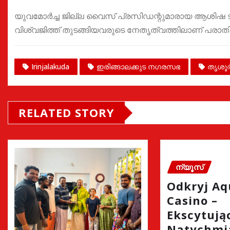
യുവമോർച്ച ജില്ല വൈസ് പ്രസിഡന്റുമാരായ ആശിഷ ടി. 
വിശ്വജിത്ത് തുടങ്ങിയവരുടെ നേതൃത്വത്തിലാണ് പരാത
Irinjalakuda
ഇരിങ്ങാലക്കുട നഗരസഭ
തൃശൂ
RELATED STORY
ന്യൂസ്
Odkryj A
Casino –
Ekscytując
Natychmi