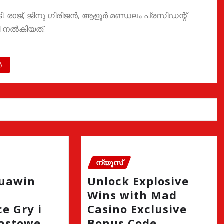
രാജ്, ജിനു ഗിരിജൻ, ആളൂർ മണ്ഡലം പ്രസിഡന്റ്‌
ി നൽകിയത്.
ർ
ന്യൂസ്
quawin
Unlock Explosive
Wins with Mad
e Gry i
Casino Exclusive
astowe
Bonus Code