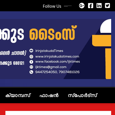
Follow Us
ക്യാമ്പസ്
ഫാഷൻ
സ്പോർട്സ്