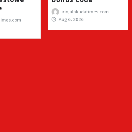
e
irinjalakudatimes.com
Aug 6, 2026
atimes.com