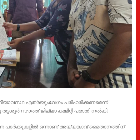
ോചനീയാവസ്ഥ എത്രയുംവേഗം പരിഹരിക്കണമെന്ന്
ശൂർ സൗത്ത് ജില്ലാ കമ്മിറ്റി പരാതി നൽകി.
ന പാർക്കുകളിൽ ഒന്നാണ് അയ്യങ്കാവ് മൈതാനത്തിന്