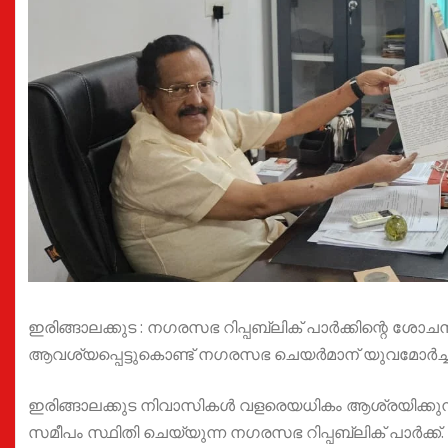
ഇരിങ്ങാലക്കുട : നഗരസഭ റിപ്പബ്ലിക് പാർക്കിന്റെ ശ
ആവശ്യപ്പെട്ടുകൊണ്ട് നഗരസഭ ചെയർമാന് യുവമോർച്ച തൃ
ഇരിങ്ങാലക്കുട നിവാസികൾ വളരെയധികം ആശ്രയിക്കുന്
സമീപം സ്ഥിതി ചെയ്യുന്ന നഗരസഭ റിപ്പബ്ലിക് പാർക്ക്.