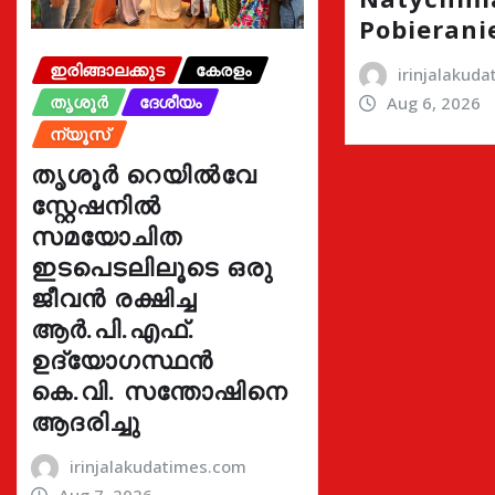
Pobierani
ഇരിങ്ങാലക്കുട
കേരളം
irinjalakud
തൃശൂർ
ദേശീയം
Aug 6, 2026
ന്യൂസ്
തൃശൂർ റെയിൽവേ
സ്റ്റേഷനിൽ
സമയോചിത
ഇടപെടലിലൂടെ ഒരു
ജീവൻ രക്ഷിച്ച
ആർ.പി.എഫ്.
ഉദ്യോഗസ്ഥൻ
കെ.വി. സന്തോഷിനെ
ആദരിച്ചു
irinjalakudatimes.com