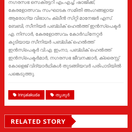
നഗരസഭ സെക്രട്ടറി എം.എച്ച്. ഷാജിക്ക്,
കേരളോത്സവം സംഘാടക സമിതി അംഗങ്ങളായ
ആരോഗ്യ വിഭാഗം ക്ലീൻ സിറ്റി മാനേജർ എസ്.
ബേബി, സീനിയർ പബ്ലിക് ഹെൽത്ത് ഇൻസ്‌പെക്ടർ
എ. നിസാർ, കേരളോത്സവം കോർഡിനേറ്റർ
കൂടിയായ സീനിയർ പബ്ലിക് ഹെൽത്ത്
ഇൻസ്‌പെക്ടർ വി.എ. ഇംനാ, പബ്ലിക് ഹെൽത്ത്
ഇൻസ്‌പെക്ടർമാർ, നഗരസഭ ജീവനക്കാർ, ക്രൈസ്റ്റ്
കോളെജ് വിദ്യാർഥികൾ തുടങ്ങിയവർ പരിപാടിയിൽ
പങ്കെടുത്തു.
Irinjalakuda
തൃശൂർ
RELATED STORY