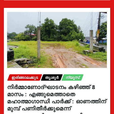
ഇരിങ്ങാലക്കുട
തൃശൂർ
ന്യൂസ്
നിർമ്മാണോദ്ഘാടനം കഴിഞ്ഞ് 8
മാസം : എങ്ങുമെത്താതെ
മഹാത്മാഗാന്ധി പാർക്ക് : ഓണത്തിന്
മുമ്പ് പണിതീർക്കുമെന്ന്