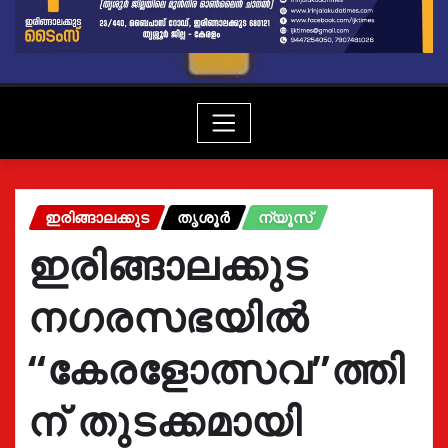
ഇരിങ്ങാലക്കുട
തൃശൂർ
ന്യൂസ്
ഇരിങ്ങാലക്കുട
നഗരസഭയിൽ
“കേരളോത്സവ”ത്തി
ന് തുടക്കമായി