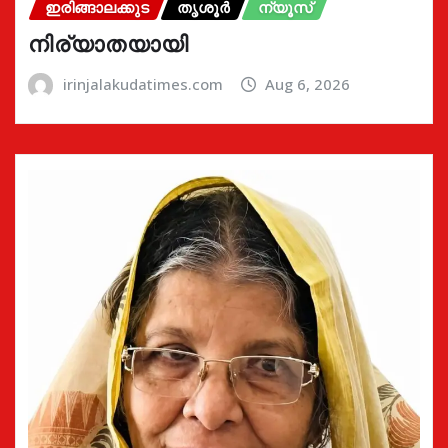
ഇരിങ്ങാലക്കുട
തൃശൂർ
ന്യൂസ്
നിര്യാതയായി
irinjalakudatimes.com
Aug 6, 2026