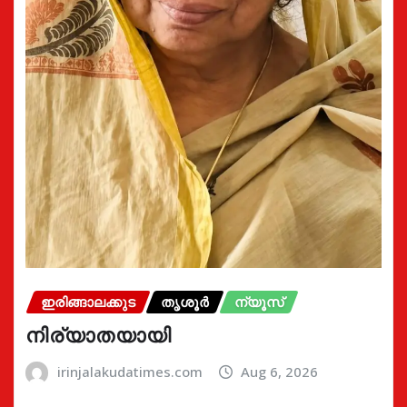
ഇരിങ്ങാലക്കുട
തൃശൂർ
ന്യൂസ്
നിര്യാതയായി
irinjalakudatimes.com
Aug 6, 2026