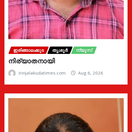
ഇരിങ്ങാലക്കുട
തൃശൂർ
ന്യൂസ്
നിര്യാതനായി
irinjalakudatimes.com
Aug 6, 2026