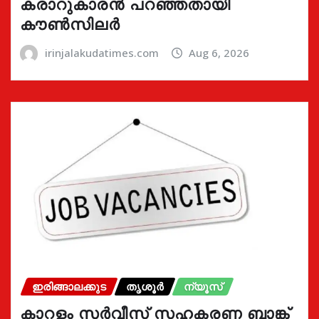
കരാറുകാരൻ പറഞ്ഞതായി
കൗൺസിലർ
irinjalakudatimes.com
Aug 6, 2026
ഇരിങ്ങാലക്കുട
തൃശൂർ
ന്യൂസ്
കാറളം സർവീസ് സഹകരണ ബാങ്ക്