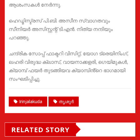
ആശംസകൾ നേർന്നു.
ഹെഡ്മിസ്ട്രസ് പി.ബി. അസീന സ്വാഗതവും
സീനിയർ അസിസ്റ്റന്റ് ടി.എൻ. നിത്യ നന്ദിയും
പറഞ്ഞു.
ചന്ദ്രിക സോപ്പ് ഫാക്ടറി വിസിറ്റ്, യോഗ ട്രെയിനിംഗ്,
ലഹരി വിരുദ്ധ ക്ലാസ്, വായനാക്കളരി, ഗെയിമുകൾ,
ക്യാമ്പ് ഫയർ തുടങ്ങിയവ ക്യാമ്പിൻ്റെ ഭാഗമായി
സംഘടിപ്പിച്ചു.
Irinjalakuda
തൃശൂർ
RELATED STORY