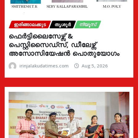
ഇരിങ്ങാലക്കുട
തൃശൂർ
ന്യൂസ്
ഫെർട്ടിലൈസേഴ്സ് &
പെസ്റ്റിസൈഡ്സ്, ഡീലേഴ്സ്
അസോസിയേഷൻ പൊതുയോഗം
irinjalakudatimes.com
Aug 5, 2026