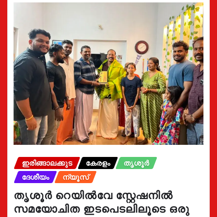
ഇരിങ്ങാലക്കുട
കേരളം
തൃശൂർ
ദേശീയം
ന്യൂസ്
തൃശൂർ റെയിൽവേ സ്റ്റേഷനിൽ
സമയോചിത ഇടപെടലിലൂടെ ഒരു