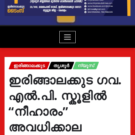
ഇരിങ്ങാലക്കുട
തൃശൂർ
ന്യൂസ്
ഇരിങ്ങാലക്കുട ഗവ.
എൽ.പി. സ്കൂളിൽ
“നീഹാരം”
അവധിക്കാല