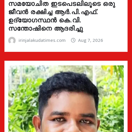
സമയോചിത ഇടപെടലിലൂടെ ഒരു
ജീവൻ രക്ഷിച്ച ആർ.പി.എഫ്.
ഉദ്യോഗസ്ഥൻ കെ.വി.
സന്തോഷിനെ ആദരിച്ചു
irinjalakudatimes.com
Aug 7, 2026