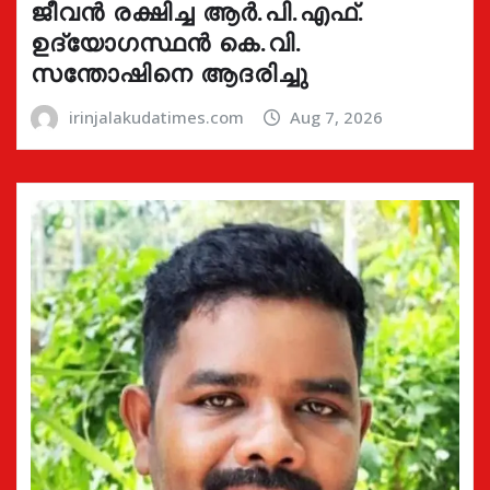
ജീവൻ രക്ഷിച്ച ആർ.പി.എഫ്.
ഉദ്യോഗസ്ഥൻ കെ.വി.
സന്തോഷിനെ ആദരിച്ചു
irinjalakudatimes.com
Aug 7, 2026