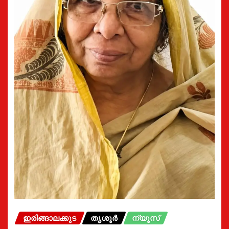
ഇരിങ്ങാലക്കുട
തൃശൂർ
ന്യൂസ്