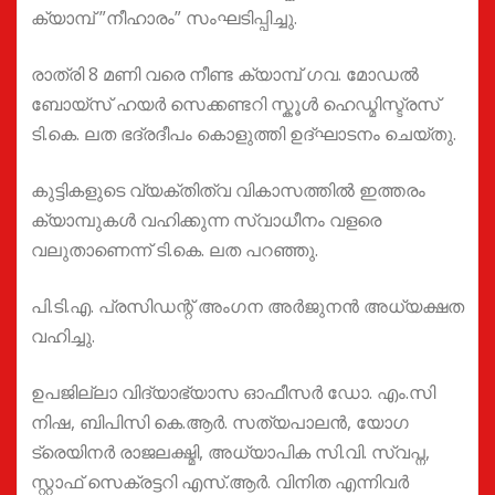
ക്യാമ്പ് ”നീഹാരം” സംഘടിപ്പിച്ചു.
രാത്രി 8 മണി വരെ നീണ്ട ക്യാമ്പ് ഗവ. മോഡൽ
ബോയ്സ് ഹയർ സെക്കണ്ടറി സ്കൂൾ ഹെഡ്മിസ്ട്രസ്
ടി.കെ. ലത ഭദ്രദീപം കൊളുത്തി ഉദ്ഘാടനം ചെയ്തു.
കുട്ടികളുടെ വ്യക്തിത്വ വികാസത്തിൽ ഇത്തരം
ക്യാമ്പുകൾ വഹിക്കുന്ന സ്വാധീനം വളരെ
വലുതാണെന്ന് ടി.കെ. ലത പറഞ്ഞു.
പി.ടി.എ. പ്രസിഡന്റ് അംഗന അർജുനൻ അധ്യക്ഷത
വഹിച്ചു.
ഉപജില്ലാ വിദ്യാഭ്യാസ ഓഫീസർ ഡോ. എം.സി
നിഷ, ബിപിസി കെ.ആർ. സത്യപാലൻ, യോഗ
ട്രെയിനർ രാജലക്ഷ്മി, അധ്യാപിക സി.വി. സ്വപ്ന,
സ്റ്റാഫ് സെക്രട്ടറി എസ്.ആർ. വിനിത എന്നിവർ