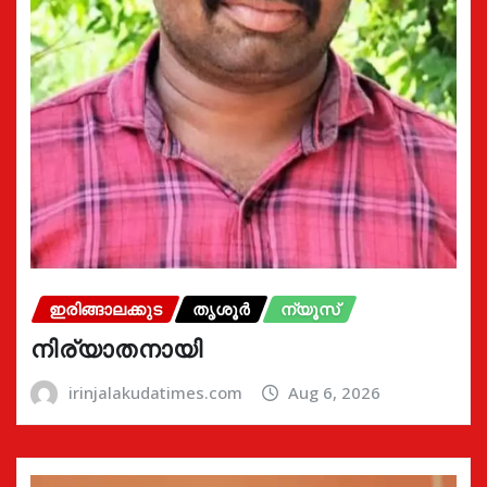
ഇരിങ്ങാലക്കുട
തൃശൂർ
ന്യൂസ്
നിര്യാതനായി
irinjalakudatimes.com
Aug 6, 2026