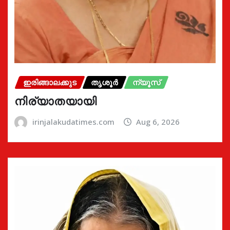
ഇരിങ്ങാലക്കുട
തൃശൂർ
ന്യൂസ്
നിര്യാതയായി
irinjalakudatimes.com
Aug 6, 2026