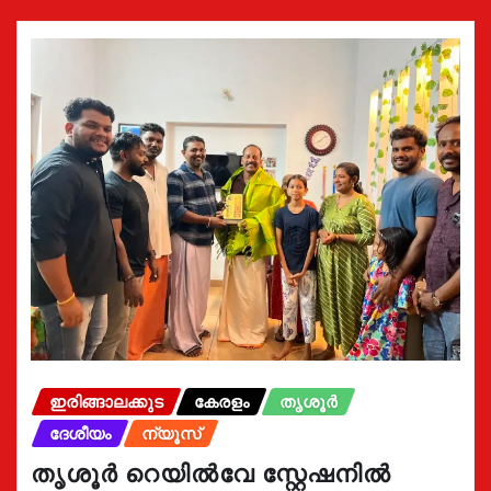
ഇരിങ്ങാലക്കുട
കേരളം
തൃശൂർ
ദേശീയം
ന്യൂസ്
തൃശൂർ റെയിൽവേ സ്റ്റേഷനിൽ