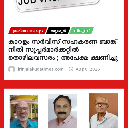
ഇരിങ്ങാലക്കുട
തൃശൂർ
ന്യൂസ്
കാറളം സർവീസ് സഹകരണ ബാങ്ക്
നീതി സൂപ്പർമാർക്കറ്റിൽ
തൊഴിലവസരം ; അപേക്ഷ ക്ഷണിച്ചു
irinjalakudatimes.com
Aug 6, 2026