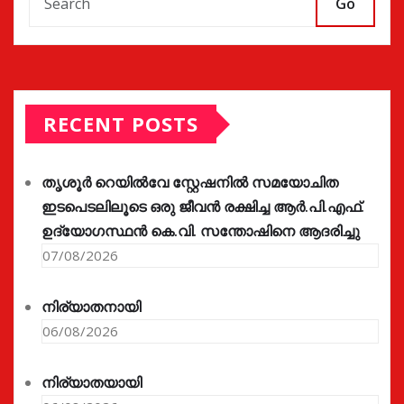
Go
RECENT POSTS
തൃശൂർ റെയിൽവേ സ്റ്റേഷനിൽ സമയോചിത
ഇടപെടലിലൂടെ ഒരു ജീവൻ രക്ഷിച്ച ആർ.പി.എഫ്.
ഉദ്യോഗസ്ഥൻ കെ.വി. സന്തോഷിനെ ആദരിച്ചു
07/08/2026
നിര്യാതനായി
06/08/2026
നിര്യാതയായി