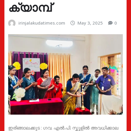
ക്യാമ്പ്
irinjalakudatimes.com
May 3, 2025
0
ഇരിങ്ങാലക്കുട : ഗവ. എൽ.പി. സ്കൂളിൽ അവധിക്കാല