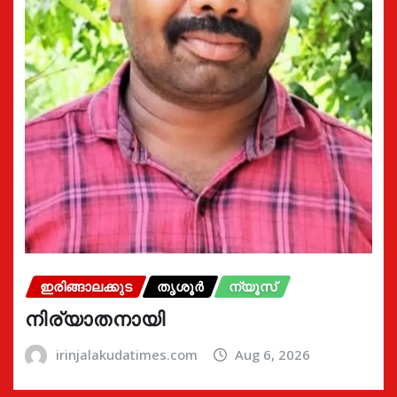
ഇരിങ്ങാലക്കുട
തൃശൂർ
ന്യൂസ്
നിര്യാതനായി
irinjalakudatimes.com
Aug 6, 2026