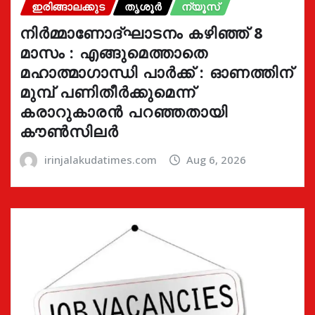
ഇരിങ്ങാലക്കുട
തൃശൂർ
ന്യൂസ്
നിർമ്മാണോദ്ഘാടനം കഴിഞ്ഞ് 8
മാസം : എങ്ങുമെത്താതെ
മഹാത്മാഗാന്ധി പാർക്ക് : ഓണത്തിന്
മുമ്പ് പണിതീർക്കുമെന്ന്
കരാറുകാരൻ പറഞ്ഞതായി
കൗൺസിലർ
irinjalakudatimes.com
Aug 6, 2026