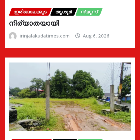
ഇരിങ്ങാലക്കുട
തൃശൂർ
ന്യൂസ്
നിര്യാതയായി
irinjalakudatimes.com
Aug 6, 2026