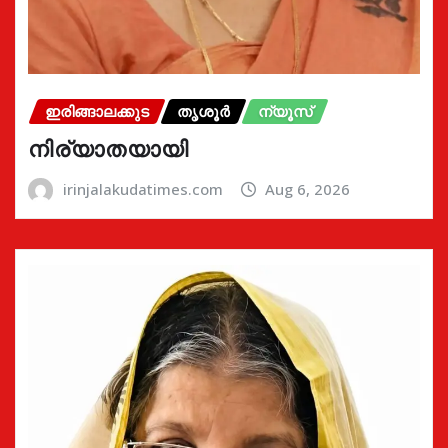
ഇരിങ്ങാലക്കുട
തൃശൂർ
ന്യൂസ്
നിര്യാതയായി
irinjalakudatimes.com
Aug 6, 2026