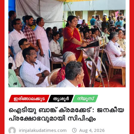
ഇരിങ്ങാലക്കുട
തൃശൂർ
ന്യൂസ്
ഐടിയു ബാങ്ക് ക്രമക്കേട് : ജനകീയ
പ്രക്ഷോഭവുമായി സിപിഎം
irinjalakudatimes.com
Aug 4, 2026