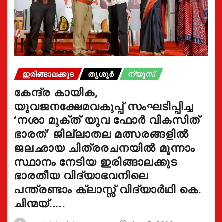
ഇരിങ്ങാലക്കുട
തൃശൂർ
ന്യൂസ്
കേന്ദ്ര കായിക,
യുവജനക്ഷേമവകുപ്പ് സംഘടിപ്പിച്ച
‘നശാ മുക്ത് യുവ ഫോർ വികസിത്
ഭാരത്’ ജില്ലാതല മത്സരങ്ങളിൽ
ജലഛായ ചിത്രരചനയിൽ മൂന്നാം
സ്ഥാനം നേടിയ ഇരിങ്ങാലക്കുട
ഭാരതീയ വിദ്യാഭവനിലെ
പന്ത്രണ്ടാം ക്ലാസ്സ് വിദ്യാർഥി കെ.
ചിന്മയ്…..