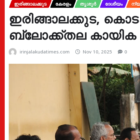
ഇരിങ്ങാലക്കുട
കേരളം
തൃശൂർ
ദേശീയം
ന്യ
ഇരിങ്ങാലക്കുട, കൊട
ബ്ലോക്ക്തല കായിക മ
irinjalakudatimes.com
Nov 10, 2025
0