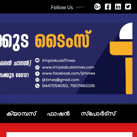
Follow Us
ക്യാമ്പസ്
ഫാഷൻ
സ്പോർട്സ്