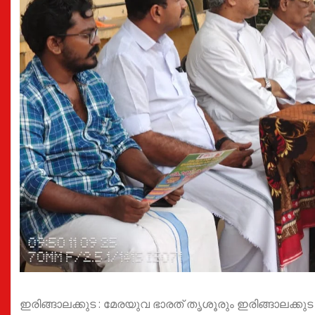
ഇരിങ്ങാലക്കുട : മേരയുവ ഭാരത് തൃശൂരും ഇരിങ്ങാലക്കു