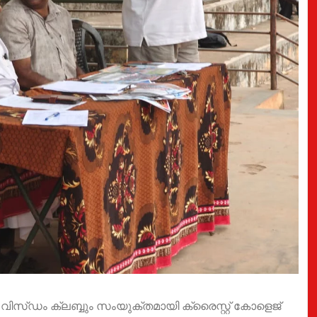
ട വിസ്ഡം ക്ലബ്ബും സംയുക്തമായി ക്രൈസ്റ്റ് കോളെജ്