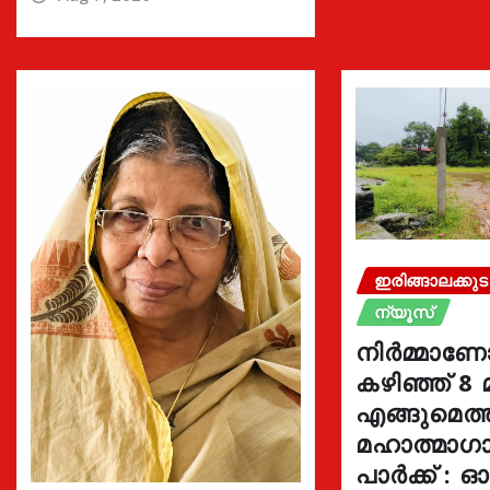
ഇരിങ്ങാലക്കുട
ന്യൂസ്
നിർമ്മാണ
കഴിഞ്ഞ് 8 
എങ്ങുമെത
മഹാത്മാഗാ
പാർക്ക് : 