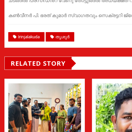
ചടങ്ങിൽ പ്രസിഡൻ്റ് വേണു തോട്ടുങ്ങൽ അധ്യക്ഷത വഹ
കൺവീനർ പി. ഭരത് കുമാർ സ്വാഗതവും സെക്രട്ടറി ജിനേ
Irinjalakuda
തൃശൂർ
RELATED STORY