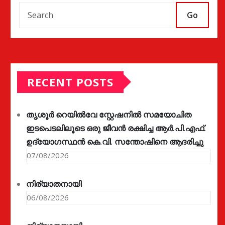
Go
RECENT POSTS
തൃശൂർ റെയിൽവേ സ്റ്റേഷനിൽ സമയോചിത
ഇടപെടലിലൂടെ ഒരു ജീവൻ രക്ഷിച്ച ആർ.പി.എഫ്.
ഉദ്യോഗസ്ഥൻ കെ.വി. സന്തോഷിനെ ആദരിച്ചു
07/08/2026
നിര്യാതനായി
06/08/2026