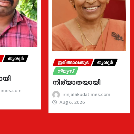
തൃശൂർ
ഇരിങ്ങാലക്കുട
തൃശൂർ
ന്യൂസ്
ായി
നിര്യാതയായി
atimes.com
irinjalakudatimes.com
Aug 6, 2026