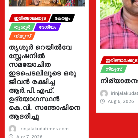
ഇരിങ്ങാലക്കുട
കേരളം
തൃശൂർ
ദേശീയം
ന്യൂസ്
തൃശൂർ റെയിൽവേ
സ്റ്റേഷനിൽ
ഇരിങ്ങാലക്കുട
സമയോചിത
ന്യൂസ്
ഇടപെടലിലൂടെ ഒരു
നിര്യാതന
ജീവൻ രക്ഷിച്ച
ആർ.പി.എഫ്.
irinjalakud
ഉദ്യോഗസ്ഥൻ
Aug 6, 2026
കെ.വി. സന്തോഷിനെ
ആദരിച്ചു
irinjalakudatimes.com
Aug 7, 2026