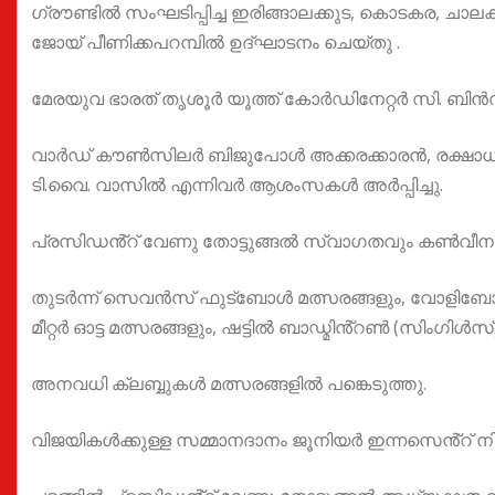
ഗ്രൗണ്ടിൽ സംഘടിപ്പിച്ച ഇരിങ്ങാലക്കുട, കൊടകര, ചാ
ജോയ് പീണിക്കപറമ്പിൽ ഉദ്ഘാടനം ചെയ്തു .
മേരയുവ ഭാരത് തൃശൂർ യൂത്ത് കോർഡിനേറ്റർ സി. ബിൻ
വാർഡ് കൗൺസിലർ ബിജുപോൾ അക്കരക്കാരൻ, രക്ഷാധികാരി
ടി.വൈ. വാസിൽ എന്നിവർ ആശംസകൾ അർപ്പിച്ചു.
പ്രസിഡൻ്റ് വേണു തോട്ടുങ്ങൽ സ്വാഗതവും കൺവീന
തുടർന്ന് സെവൻസ് ഫുട്ബോൾ മത്സരങ്ങളും, വോളിബോൾ മാത
മീറ്റർ ഓട്ട മത്സരങ്ങളും, ഷട്ടിൽ ബാഡ്മിൻ്റൺ (സിംഗിൾസ
അനവധി ക്ലബ്ബുകൾ മത്സരങ്ങളിൽ പങ്കെടുത്തു.
വിജയികൾക്കുള്ള സമ്മാനദാനം ജൂനിയർ ഇന്നസെൻ്റ് നിർ