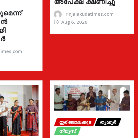
അപേക്ഷ ക്ഷണിച്ചു
മെന്ന്
irinjalakudatimes.com
രൻ
Aug 6, 2026
യി
ർ
atimes.com
ഇരിങ്ങാലക്കുട
തൃശൂർ
ന്യൂസ്