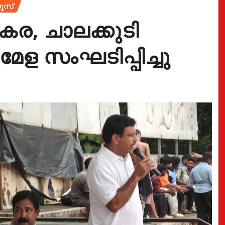
ൂസ്
കര, ചാലക്കുടി
േള സംഘടിപ്പിച്ചു