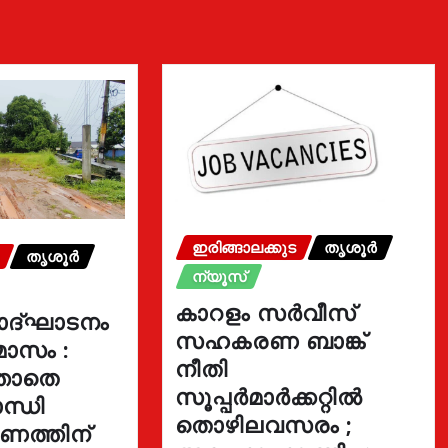
ഇരിങ്ങാലക്കുട
തൃശൂർ
തൃശൂർ
ന്യൂസ്
കാറളം സർവീസ്
ോദ്ഘാടനം
സഹകരണ ബാങ്ക്
മാസം :
നീതി
്താതെ
സൂപ്പർമാർക്കറ്റിൽ
ന്ധി
തൊഴിലവസരം ;
ഓണത്തിന്