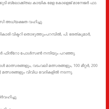
ലക്കുടി ബ്ലോക്ക്തല കായിക മേള കോളെജ് മാനേജർ ഫാ.
സി അധ്യക്ഷത വഹിച്ചു.
 വിക്ടറി തൊഴുത്തുംപറമ്പിൽ, പി. ഭരത്കുമാർ,
ർ ഫിൻ്റോ പോൾസൺ നന്ദിയും പറഞ്ഞു.
്സരങ്ങളും, വടംവലി മത്സരങ്ങളും, 100 മീറ്റർ, 200
്) മത്സരങ്ങളും വിവിധ വേദികളിൽ നടന്നു.
വഹിച്ചു.