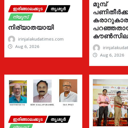
മുമ്പ്
ഇരിങ്ങാലക്കുട
തൃശൂർ
പണിതീർക്കു
ന്യൂസ്
കരാറുകാ
നിര്യാതയായി
പറഞ്ഞതാ
കൗൺസില
irinjalakudatimes.com
Aug 6, 2026
irinjalakud
Aug 6, 2026
ഇരിങ്ങാലക്കുട
തൃശൂർ
ന്യൂസ്