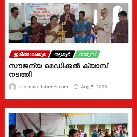
ഇരിങ്ങാലക്കുട
തൃശൂർ
ന്യൂസ്
സൗജന്യ മെഡിക്കൽ ക്യാമ്പ്
നടത്തി
irinjalakudatimes.com
Aug 5, 2026