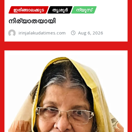
ഇരിങ്ങാലക്കുട
തൃശൂർ
ന്യൂസ്
നിര്യാതയായി
irinjalakudatimes.com
Aug 6, 2026