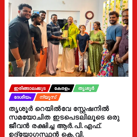
ഇരിങ്ങാലക്കുട
കേരളം
തൃശൂർ
ദേശീയം
ന്യൂസ്
തൃശൂർ റെയിൽവേ സ്റ്റേഷനിൽ
സമയോചിത ഇടപെടലിലൂടെ ഒരു
ജീവൻ രക്ഷിച്ച ആർ.പി.എഫ്.
ഉദ്യോഗസ്ഥൻ കെ.വി.