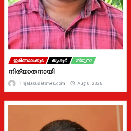
ഇരിങ്ങാലക്കുട
തൃശൂർ
ന്യൂസ്
നിര്യാതനായി
irinjalakudatimes.com
Aug 6, 2026