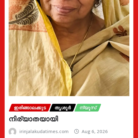
ഇരിങ്ങാലക്കുട
തൃശൂർ
ന്യൂസ്
നിര്യാതയായി
irinjalakudatimes.com
Aug 6, 2026