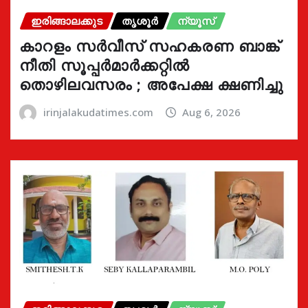
ഇരിങ്ങാലക്കുട
തൃശൂർ
ന്യൂസ്
കാറളം സർവീസ് സഹകരണ ബാങ്ക്
നീതി സൂപ്പർമാർക്കറ്റിൽ
തൊഴിലവസരം ; അപേക്ഷ ക്ഷണിച്ചു
irinjalakudatimes.com
Aug 6, 2026