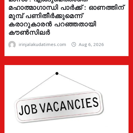
മഹാത്മാഗാന്ധി പാർക്ക് : ഓണത്തിന്
മുമ്പ് പണിതീർക്കുമെന്ന്
കരാറുകാരൻ പറഞ്ഞതായി
കൗൺസിലർ
irinjalakudatimes.com
Aug 6, 2026