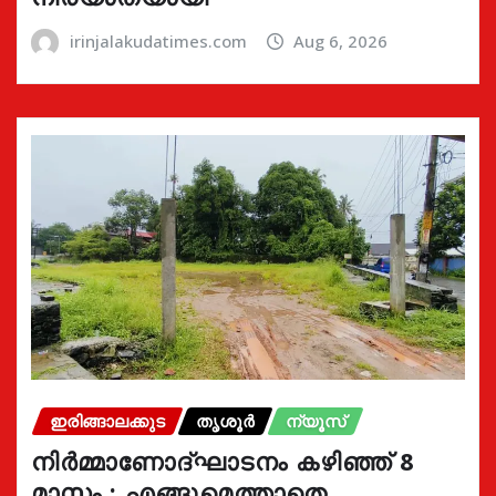
irinjalakudatimes.com
Aug 6, 2026
ഇരിങ്ങാലക്കുട
തൃശൂർ
ന്യൂസ്
നിർമ്മാണോദ്ഘാടനം കഴിഞ്ഞ് 8
മാസം : എങ്ങുമെത്താതെ