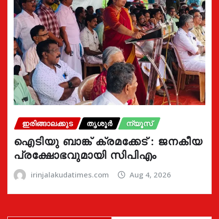
ഇരിങ്ങാലക്കുട
തൃശൂർ
ന്യൂസ്
ഐടിയു ബാങ്ക് ക്രമക്കേട് : ജനകീയ
പ്രക്ഷോഭവുമായി സിപിഎം
irinjalakudatimes.com
Aug 4, 2026