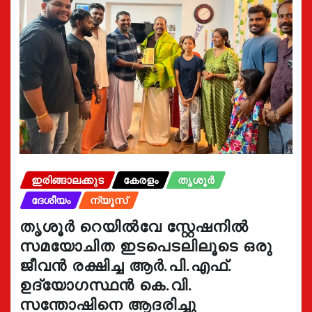
ഇരിങ്ങാലക്കുട
കേരളം
തൃശൂർ
ദേശീയം
ന്യൂസ്
തൃശൂർ റെയിൽവേ സ്റ്റേഷനിൽ
സമയോചിത ഇടപെടലിലൂടെ ഒരു
ജീവൻ രക്ഷിച്ച ആർ.പി.എഫ്.
ഉദ്യോഗസ്ഥൻ കെ.വി.
സന്തോഷിനെ ആദരിച്ചു