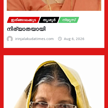
ഇരിങ്ങാലക്കുട
തൃശൂർ
ന്യൂസ്
നിര്യാതയായി
irinjalakudatimes.com
Aug 6, 2026