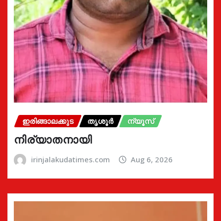
ഇരിങ്ങാലക്കുട
തൃശൂർ
ന്യൂസ്
നിര്യാതനായി
irinjalakudatimes.com
Aug 6, 2026