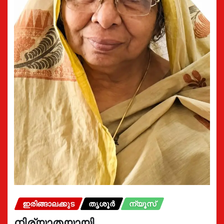
ഇരിങ്ങാലക്കുട
തൃശൂർ
ന്യൂസ്
നിര്യാതയായി