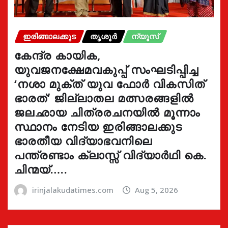
ഇരിങ്ങാലക്കുട
തൃശൂർ
ന്യൂസ്
കേന്ദ്ര കായിക,
യുവജനക്ഷേമവകുപ്പ് സംഘടിപ്പിച്ച
‘നശാ മുക്ത് യുവ ഫോർ വികസിത്
ഭാരത്’ ജില്ലാതല മത്സരങ്ങളിൽ
ജലഛായ ചിത്രരചനയിൽ മൂന്നാം
സ്ഥാനം നേടിയ ഇരിങ്ങാലക്കുട
ഭാരതീയ വിദ്യാഭവനിലെ
പന്ത്രണ്ടാം ക്ലാസ്സ് വിദ്യാർഥി കെ.
ചിന്മയ്…..
irinjalakudatimes.com
Aug 5, 2026