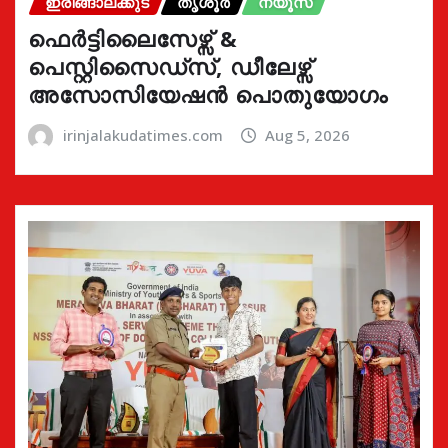
ഇരിങ്ങാലക്കുട
തൃശൂർ
ന്യൂസ്
ഫെർട്ടിലൈസേഴ്സ് &
പെസ്റ്റിസൈഡ്സ്, ഡീലേഴ്സ്
അസോസിയേഷൻ പൊതുയോഗം
irinjalakudatimes.com
Aug 5, 2026