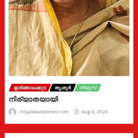
ഇരിങ്ങാലക്കുട
തൃശൂർ
ന്യൂസ്
നിര്യാതയായി
irinjalakudatimes.com
Aug 6, 2026