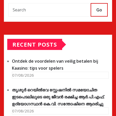
Go
RECENT POSTS
Ontdek de voordelen van veilig betalen bij
Kaasino: tips voor spelers
07/08/2026
തൃശൂർ റെയിൽവേ സ്റ്റേഷനിൽ സമയോചിത
ഇടപെടലിലൂടെ ഒരു ജീവൻ രക്ഷിച്ച ആർ.പി.എഫ്.
ഉദ്യോഗസ്ഥൻ കെ.വി. സന്തോഷിനെ ആദരിച്ചു
07/08/2026