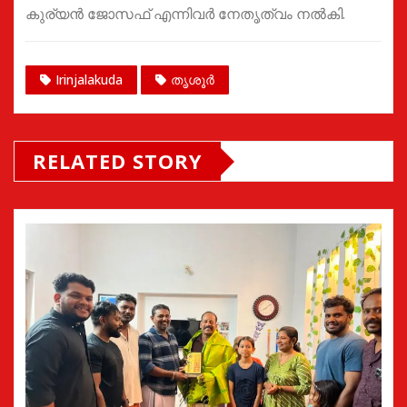
കുര്യൻ ജോസഫ് എന്നിവർ നേതൃത്വം നൽകി.
Irinjalakuda
തൃശൂർ
RELATED STORY