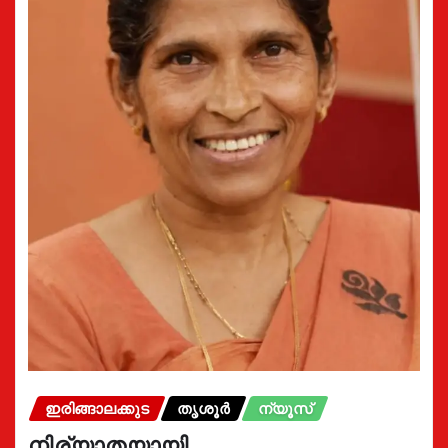
ഇരിങ്ങാലക്കുട
തൃശൂർ
ന്യൂസ്
നിര്യാതയായി