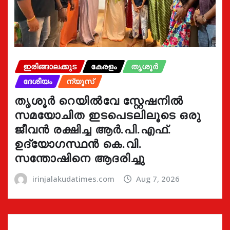
ഇരിങ്ങാലക്കുട
കേരളം
തൃശൂർ
ദേശീയം
ന്യൂസ്
തൃശൂർ റെയിൽവേ സ്റ്റേഷനിൽ
സമയോചിത ഇടപെടലിലൂടെ ഒരു
ജീവൻ രക്ഷിച്ച ആർ.പി.എഫ്.
ഉദ്യോഗസ്ഥൻ കെ.വി.
സന്തോഷിനെ ആദരിച്ചു
irinjalakudatimes.com
Aug 7, 2026