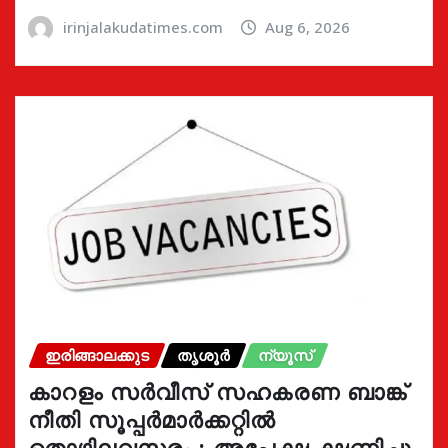
irinjalakudatimes.com
Aug 6, 2026
ഇരിങ്ങാലക്കുട
തൃശൂർ
ന്യൂസ്
കാറളം സർവീസ് സഹകരണ ബാങ്ക്
നീതി സൂപ്പർമാർക്കറ്റിൽ
തൊഴിലവസരം ; അപേക്ഷ ക്ഷണിച്ചു