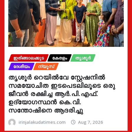
ഇരിങ്ങാലക്കുട
കേരളം
തൃശൂർ
ദേശീയം
ന്യൂസ്
തൃശൂർ റെയിൽവേ സ്റ്റേഷനിൽ
സമയോചിത ഇടപെടലിലൂടെ ഒരു
ജീവൻ രക്ഷിച്ച ആർ.പി.എഫ്.
ഉദ്യോഗസ്ഥൻ കെ.വി.
സന്തോഷിനെ ആദരിച്ചു
irinjalakudatimes.com
Aug 7, 2026