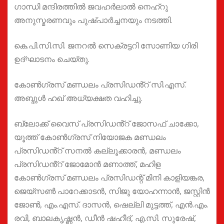
ഗാന്ധി മന്ദിരത്തിൽ ജവഹർലാൽ നെഹ്റു
അനുസ്മരണവും പുഷ്പാർച്ചനയും നടത്തി.
കെ.പി.സി.സി. ജനറൽ സെക്രട്ടറി സോണിയ ഗിരി
ഉദ്ഘാടനം ചെയ്തു.
കോൺഗ്രസ് മണ്ഡലം പ്രസിഡൻ്റ് സി.എസ്.
അബ്ദുൾ ഹഖ് അധ്യക്ഷത വഹിച്ചു.
ബ്ലോക്ക് വൈസ് പ്രസിഡൻ്റ് ജോസഫ് ചാക്കോ,
യൂത്ത് കോൺഗ്രസ് നിയോജക മണ്ഡലം
പ്രസിഡൻ്റ് സനൽ കല്ലൂക്കാരൻ, മണ്ഡലം
പ്രസിഡൻ്റ് ജോമോൻ മണാത്ത്, മഹിള
കോൺഗ്രസ് മണ്ഡലം പ്രസിഡന്റ് മിനി കാളിയങ്കര,
ജെയ്സൺ പാറേക്കാടൻ, സിജു യോഹന്നാൻ, ജസ്റ്റിൻ
ജോൺ, എം.എസ്. ദാസൻ, ഷെല്ലി മുട്ടത്ത്, എൻ.എം.
രവി, ബാലകൃഷ്ണൻ, ഡീൻ ഷഹീദ്, എ.സി. സുരേഷ്,