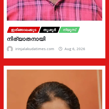
ഇരിങ്ങാലക്കുട
തൃശൂർ
ന്യൂസ്
നിര്യാതനായി
irinjalakudatimes.com
Aug 6, 2026