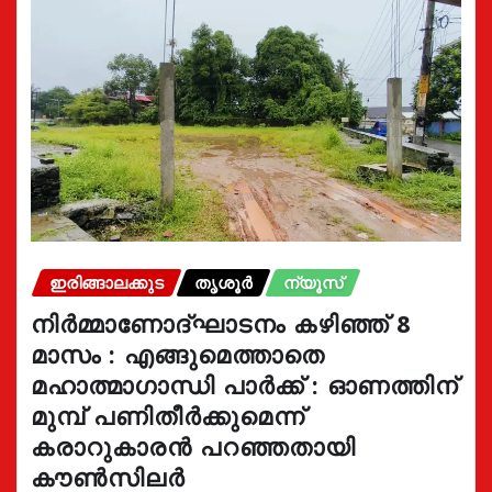
ഇരിങ്ങാലക്കുട
തൃശൂർ
ന്യൂസ്
നിർമ്മാണോദ്ഘാടനം കഴിഞ്ഞ് 8
മാസം : എങ്ങുമെത്താതെ
മഹാത്മാഗാന്ധി പാർക്ക് : ഓണത്തിന്
മുമ്പ് പണിതീർക്കുമെന്ന്
കരാറുകാരൻ പറഞ്ഞതായി
കൗൺസിലർ