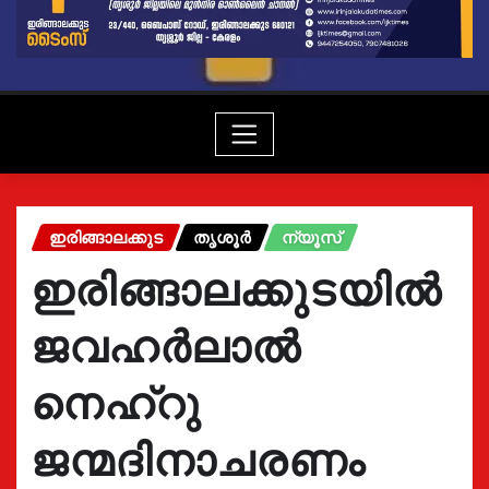
ഇരിങ്ങാലക്കുട
തൃശൂർ
ന്യൂസ്
ഇരിങ്ങാലക്കുടയിൽ
ജവഹർലാൽ
നെഹ്റു
ജന്മദിനാചരണം