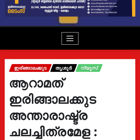
ഇരിങ്ങാലക്കുട
തൃശൂർ
ന്യൂസ്
ആറാമത്
ഇരിങ്ങാലക്കുട
അന്താരാഷ്ട്ര
ചലച്ചിത്രമേള :