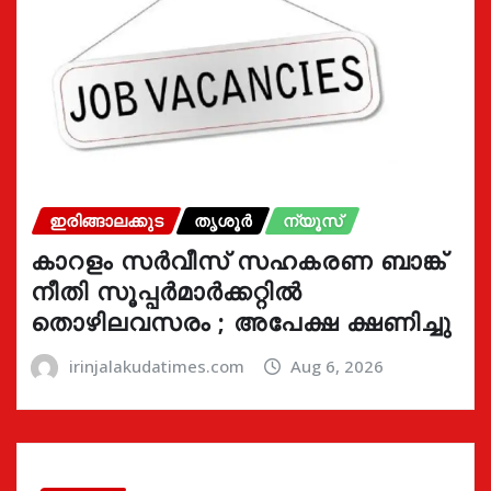
ഇരിങ്ങാലക്കുട
തൃശൂർ
ന്യൂസ്
കാറളം സർവീസ് സഹകരണ ബാങ്ക്
നീതി സൂപ്പർമാർക്കറ്റിൽ
തൊഴിലവസരം ; അപേക്ഷ ക്ഷണിച്ചു
irinjalakudatimes.com
Aug 6, 2026