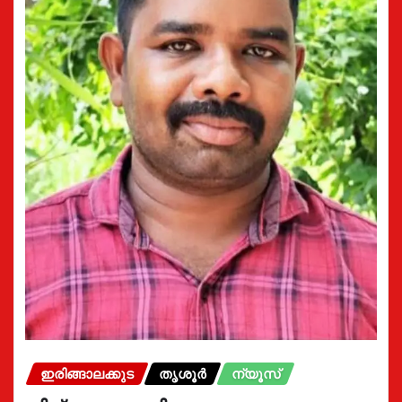
ഇരിങ്ങാലക്കുട
തൃശൂർ
ന്യൂസ്