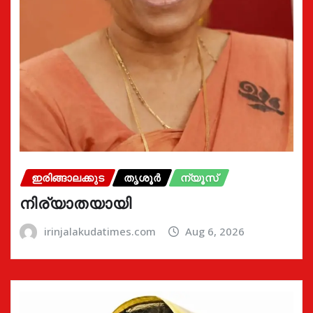
ഇരിങ്ങാലക്കുട
തൃശൂർ
ന്യൂസ്
നിര്യാതയായി
irinjalakudatimes.com
Aug 6, 2026