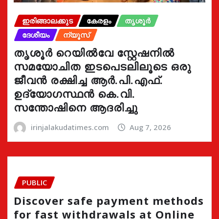
ഇരിങ്ങാലക്കുട
കേരളം
തൃശൂർ
ദേശീയം
ന്യൂസ്
തൃശൂർ റെയിൽവേ സ്റ്റേഷനിൽ
സമയോചിത ഇടപെടലിലൂടെ ഒരു
ജീവൻ രക്ഷിച്ച ആർ.പി.എഫ്.
ഉദ്യോഗസ്ഥൻ കെ.വി.
സന്തോഷിനെ ആദരിച്ചു
irinjalakudatimes.com
Aug 7, 2026
PUBLIC
Discover safe payment methods
for fast withdrawals at Online