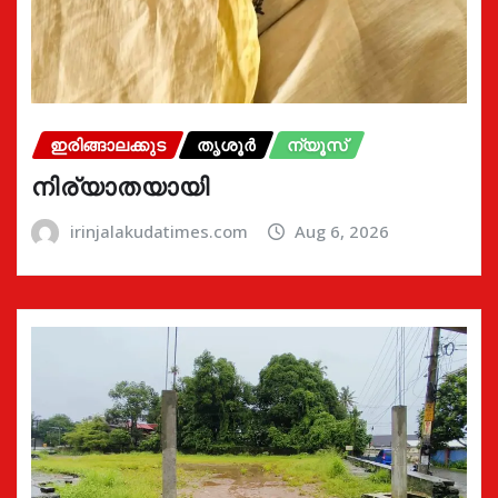
ഇരിങ്ങാലക്കുട
തൃശൂർ
ന്യൂസ്
നിര്യാതയായി
irinjalakudatimes.com
Aug 6, 2026