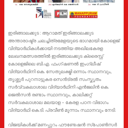
ഇരിങ്ങാലക്കുട : ആറാമത് ഇരിങ്ങാലക്കുട
അന്താരാഷ്ട്ര ചലച്ചിത്രമേളയുടെ ഭാഗമായി കോളെജ്
വിദ്യാർഥികൾക്കായി നടത്തിയ അഖിലകേരള
ലേഖനമത്സരത്തിൽ ഇരിങ്ങാലക്കുട ക്രൈസ്റ്റ്
കോളെജിലെ ബി.എ. ഫംഗ്ഷണൽ ഇംഗ്ലീഷ്
വിദ്യാർഥിനി കെ. സേതുലക്ഷ്മി ഒന്നാം സ്ഥാനവും,
തൃശ്ശൂർ പുറനാട്ടുകര സെൻട്രൽ സംസ്കൃതം
സർവ്വകലാശാല വിദ്യാർഥിനി എൻജലിൻ കെ.
ജെൽസൻ രണ്ടാം സ്ഥാനവും, കാലിക്കറ്റ്
സർവകലാശാല മലയാള – കേരള പഠന വിഭാഗം
വിദ്യാർഥി കെ.ടി. പ്രവീൺ മൂന്നാം സ്ഥാനവും നേടി.
വിജയികൾക്ക് മണപ്പുറം ഫൗണ്ടേഷൻ സ്പോൺസർ