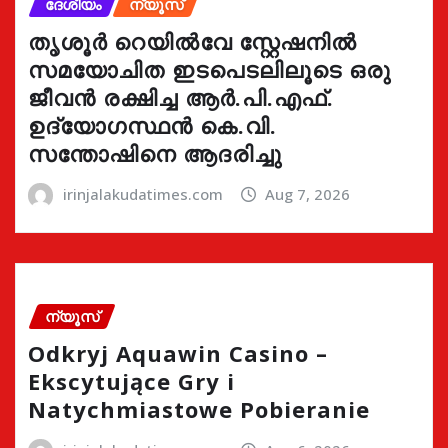
ദേശീയം
ന്യൂസ്
തൃശൂർ റെയിൽവേ സ്റ്റേഷനിൽ
സമയോചിത ഇടപെടലിലൂടെ ഒരു
ജീവൻ രക്ഷിച്ച ആർ.പി.എഫ്.
ഉദ്യോഗസ്ഥൻ കെ.വി.
സന്തോഷിനെ ആദരിച്ചു
irinjalakudatimes.com
Aug 7, 2026
ന്യൂസ്
Odkryj Aquawin Casino –
Ekscytujące Gry i
Natychmiastowe Pobieranie