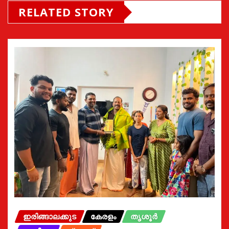
RELATED STORY
ഇരിങ്ങാലക്കുട
കേരളം
തൃശൂർ