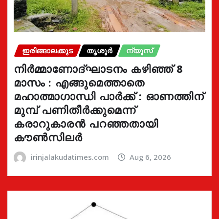
ഇരിങ്ങാലക്കുട
തൃശൂർ
ന്യൂസ്
നിർമ്മാണോദ്ഘാടനം കഴിഞ്ഞ് 8
മാസം : എങ്ങുമെത്താതെ
മഹാത്മാഗാന്ധി പാർക്ക് : ഓണത്തിന്
മുമ്പ് പണിതീർക്കുമെന്ന്
കരാറുകാരൻ പറഞ്ഞതായി
കൗൺസിലർ
irinjalakudatimes.com
Aug 6, 2026