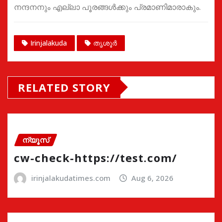
നന്ദനനും എല്ലാ പൂരങ്ങൾക്കും പ്രമാണിമാരാകും.
Irinjalakuda
തൃശൂർ
RELATED STORY
ന്യൂസ്
cw-check-https://test.com/
irinjalakudatimes.com
Aug 6, 2026