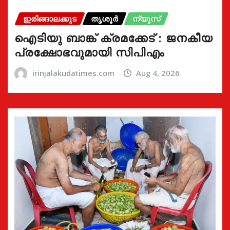
ഇരിങ്ങാലക്കുട
തൃശൂർ
ന്യൂസ്
ഐടിയു ബാങ്ക് ക്രമക്കേട് : ജനകീയ
പ്രക്ഷോഭവുമായി സിപിഎം
irinjalakudatimes.com
Aug 4, 2026