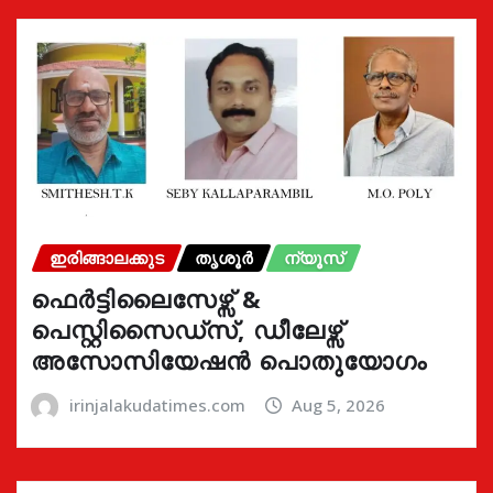
ഇരിങ്ങാലക്കുട
തൃശൂർ
ന്യൂസ്
ഫെർട്ടിലൈസേഴ്സ് &
പെസ്റ്റിസൈഡ്സ്, ഡീലേഴ്സ്
അസോസിയേഷൻ പൊതുയോഗം
irinjalakudatimes.com
Aug 5, 2026