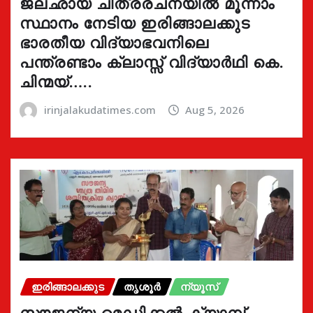
ജലഛായ ചിത്രരചനയിൽ മൂന്നാം
സ്ഥാനം നേടിയ ഇരിങ്ങാലക്കുട
ഭാരതീയ വിദ്യാഭവനിലെ
പന്ത്രണ്ടാം ക്ലാസ്സ് വിദ്യാർഥി കെ.
ചിന്മയ്…..
irinjalakudatimes.com
Aug 5, 2026
ഇരിങ്ങാലക്കുട
തൃശൂർ
ന്യൂസ്
സൗജന്യ മെഡിക്കൽ ക്യാമ്പ്