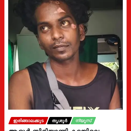
ഇരിങ്ങാലക്കുട
തൃശൂർ
ന്യൂസ്