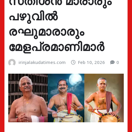
സതീശൻ മാരാരും
പഴുവിൽ
രഘുമാരാരും
മേളപ്രമാണിമാർ
irinjalakudatimes.com
Feb 10, 2026
0