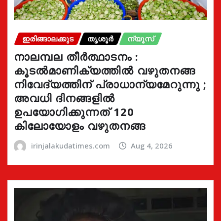
ഇരിങ്ങാലക്കുട
തൃശൂർ
ന്യൂസ്
നാലമ്പല തീർത്ഥാടനം :
കൂടൽമാണിക്യത്തിൽ വഴുതനങ്ങ
നിവേദ്യത്തിന് പ്രാധാന്യമേറുന്നു ;
അവധി ദിനങ്ങളിൽ
ഉപയോഗിക്കുന്നത് 120
കിലോയോളം വഴുതനങ്ങ
irinjalakudatimes.com
Aug 4, 2026