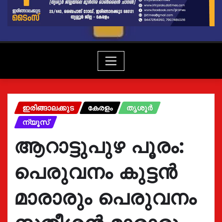
ഇരിങ്ങാലക്കുട
കേരളം
തൃശൂർ
ന്യൂസ്
ആറാട്ടുപുഴ പൂരം:
പെരുവനം കുട്ടൻ
മാരാരും പെരുവനം