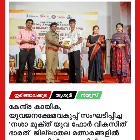
ഇരിങ്ങാലക്കുട
തൃശൂർ
ന്യൂസ്
കേന്ദ്ര കായിക,
യുവജനക്ഷേമവകുപ്പ് സംഘടിപ്പിച്ച
‘നശാ മുക്ത് യുവ ഫോർ വികസിത്
ഭാരത്’ ജില്ലാതല മത്സരങ്ങളിൽ