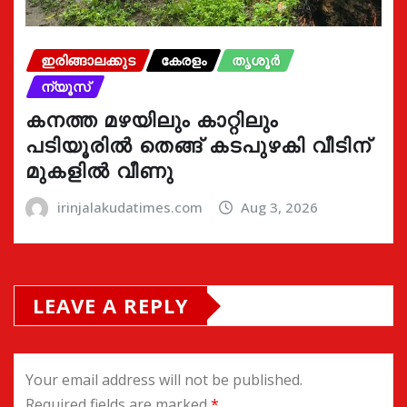
ഇരിങ്ങാലക്കുട
കേരളം
തൃശൂർ
ന്യൂസ്
കനത്ത മഴയിലും കാറ്റിലും
പടിയൂരിൽ തെങ്ങ് കടപുഴകി വീടിന്
മുകളിൽ വീണു
irinjalakudatimes.com
Aug 3, 2026
LEAVE A REPLY
Your email address will not be published.
Required fields are marked
*