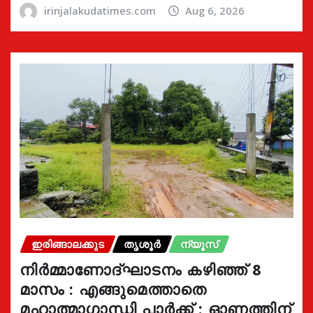
irinjalakudatimes.com
Aug 6, 2026
ഇരിങ്ങാലക്കുട
തൃശൂർ
ന്യൂസ്
നിർമ്മാണോദ്ഘാടനം കഴിഞ്ഞ് 8
മാസം : എങ്ങുമെത്താതെ
മഹാത്മാഗാന്ധി പാർക്ക് : ഓണത്തിന്