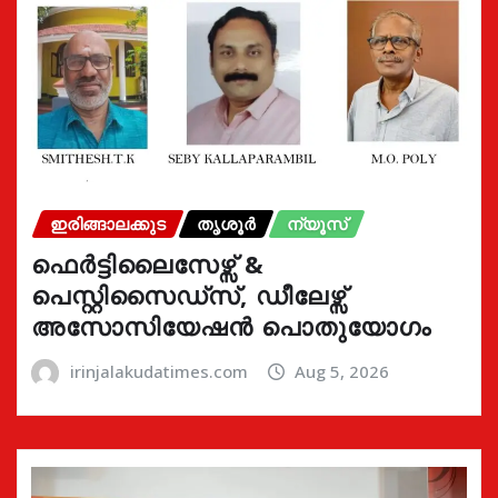
ഇരിങ്ങാലക്കുട
തൃശൂർ
ന്യൂസ്
ഫെർട്ടിലൈസേഴ്സ് &
പെസ്റ്റിസൈഡ്സ്, ഡീലേഴ്സ്
അസോസിയേഷൻ പൊതുയോഗം
irinjalakudatimes.com
Aug 5, 2026