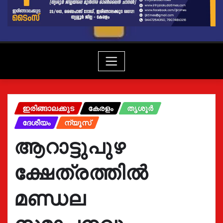
ഇരിങ്ങാലക്കുട
കേരളം
തൃശൂർ
ദേശീയം
ന്യൂസ്
ആറാട്ടുപുഴ
ക്ഷേത്രത്തിൽ
മണ്ഡല