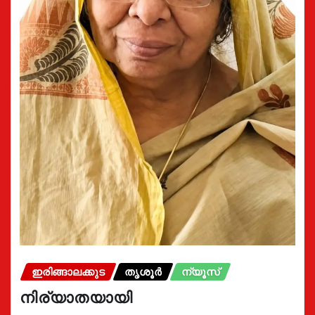
ഇരിങ്ങാലക്കുട
തൃശൂർ
ന്യൂസ്
നിര്യാതയായി