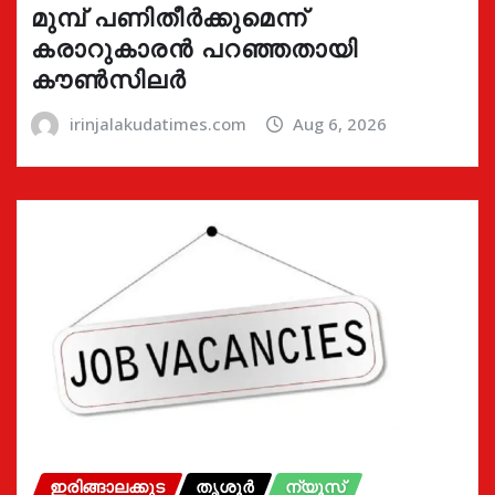
മുമ്പ് പണിതീർക്കുമെന്ന്
കരാറുകാരൻ പറഞ്ഞതായി
കൗൺസിലർ
irinjalakudatimes.com
Aug 6, 2026
ഇരിങ്ങാലക്കുട
തൃശൂർ
ന്യൂസ്