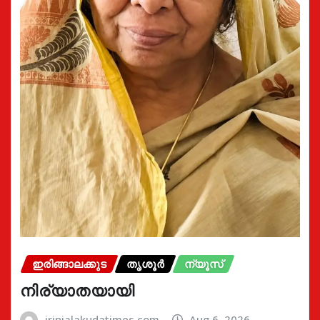
ഇരിങ്ങാലക്കുട
തൃശൂർ
ന്യൂസ്
നിര്യാതയായി
irinjalakudatimes.com
Aug 6, 2026