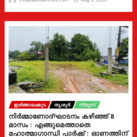
ഇരിങ്ങാലക്കുട
തൃശൂർ
ന്യൂസ്
നിർമ്മാണോദ്ഘാടനം കഴിഞ്ഞ് 8
മാസം : എങ്ങുമെത്താതെ
മഹാത്മാഗാന്ധി പാർക്ക് : ഓണത്തിന്