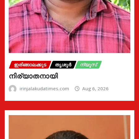
ഇരിങ്ങാലക്കുട
തൃശൂർ
ന്യൂസ്
നിര്യാതനായി
irinjalakudatimes.com
Aug 6, 2026