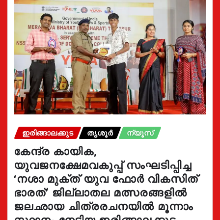
ഇരിങ്ങാലക്കുട
തൃശൂർ
ന്യൂസ്
കേന്ദ്ര കായിക,
യുവജനക്ഷേമവകുപ്പ് സംഘടിപ്പിച്ച
‘നശാ മുക്ത് യുവ ഫോർ വികസിത്
ഭാരത്’ ജില്ലാതല മത്സരങ്ങളിൽ
ജലഛായ ചിത്രരചനയിൽ മൂന്നാം
സ്ഥാനം നേടിയ ഇരിങ്ങാലക്കുട