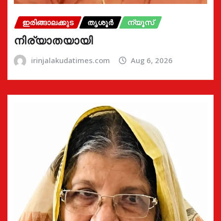
ഇരിങ്ങാലക്കുട
തൃശൂർ
ന്യൂസ്
നിര്യാതയായി
irinjalakudatimes.com
Aug 6, 2026