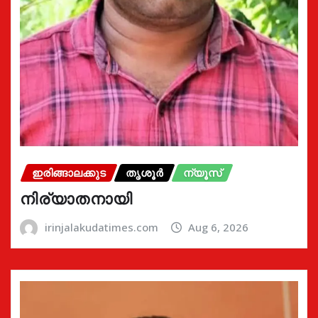
ഇരിങ്ങാലക്കുട
തൃശൂർ
ന്യൂസ്
നിര്യാതനായി
irinjalakudatimes.com
Aug 6, 2026