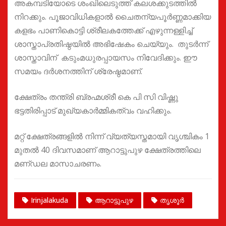
അകമ്പടിയോടെ ശംഖിലെടുത്ത് കലശക്കുടത്തിൽ
നിറക്കും. പൂജാവിധികളാൽ ചൈതന്യപൂർണ്ണമാക്കിയ
കളഭം പാണികൊട്ടി ശ്രീലകത്തേക്ക് എഴുന്നള്ളിച്ച്
ശാസ്താപ്രതിഷ്ഠയിൽ അഭിഷേകം ചെയ്യും. തുടർന്ന്
ശാസ്താവിന് കടുംമധുരപ്പായസം നിവേദിക്കും. ഈ
സമയം ദർശനത്തിന് ശ്രേഷ്ഠമാണ്.
ക്ഷേത്രം തന്ത്രി ബ്രഹ്മശ്രീ കെ പി സി വിഷ്ണു
ഭട്ടതിരിപ്പാട് മുഖ്യകാർമ്മികത്വം വഹിക്കും.
മറ്റ് ക്ഷേത്രങ്ങളിൽ നിന്ന് വ്യത്യസ്തമായി വൃശ്ചികം 1
മുതൽ 40 ദിവസമാണ് ആറാട്ടുപുഴ ക്ഷേത്രത്തിലെ
മണ്‌ഡല മാസാചരണം.
Irinjalakuda
ആറാട്ടുപുഴ
തൃശൂർ