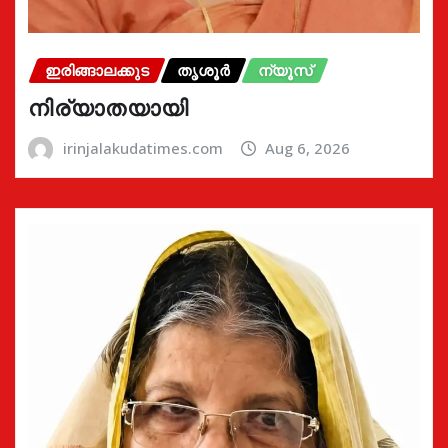
ഇരിങ്ങാലക്കുട
തൃശൂർ
ന്യൂസ്
നിര്യാതയായി
irinjalakudatimes.com
Aug 6, 2026