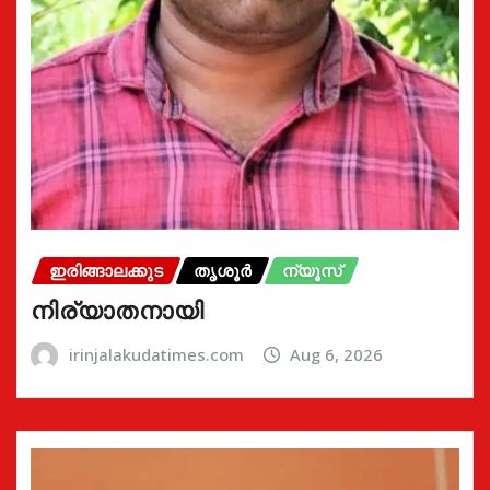
ഇരിങ്ങാലക്കുട
തൃശൂർ
ന്യൂസ്
നിര്യാതനായി
irinjalakudatimes.com
Aug 6, 2026