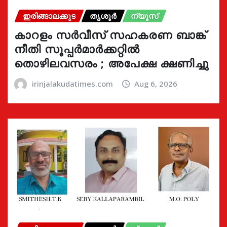
ഇരിങ്ങാലക്കുട
തൃശൂർ
ന്യൂസ്
കാറളം സർവീസ് സഹകരണ ബാങ്ക്
നീതി സൂപ്പർമാർക്കറ്റിൽ
തൊഴിലവസരം ; അപേക്ഷ ക്ഷണിച്ചു
irinjalakudatimes.com
Aug 6, 2026