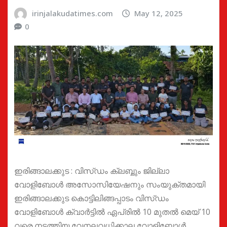
irinjalakudatimes.com
May 12, 2025
0
ഇരിങ്ങാലക്കുട : വിസ്ഡം ക്ലബ്ബും ജില്ലാ
വോളിബോൾ അസോസിയേഷനും സംയുക്തമായി
ഇരിങ്ങാലക്കുട കൊട്ടിലിങ്ങപ്പാടം വിസ്ഡം
വോളിബോൾ ക്വാർട്ടിൽ ഏപ്രിൽ 10 മുതൽ മെയ് 10
വരെ നടത്തിയ വേനലവധിക്കാല വോളിബോൾ