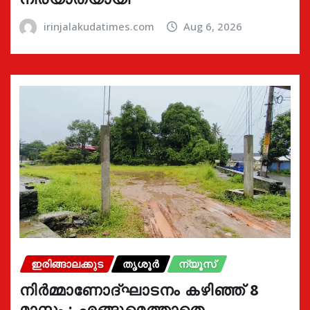
irinjalakudatimes.com
Aug 6, 2026
ഇരിങ്ങാലക്കുട
തൃശൂർ
ന്യൂസ്
നിർമ്മാണോദ്ഘാടനം കഴിഞ്ഞ് 8
മാസം : എങ്ങുമെത്താതെ