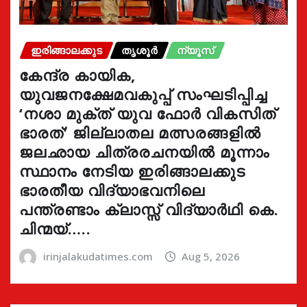
ഇരിങ്ങാലക്കുട
തൃശൂർ
ന്യൂസ്
കേന്ദ്ര കായിക,
യുവജനക്ഷേമവകുപ്പ് സംഘടിപ്പിച്ച
‘നശാ മുക്ത് യുവ ഫോർ വികസിത്
ഭാരത്’ ജില്ലാതല മത്സരങ്ങളിൽ
ജലഛായ ചിത്രരചനയിൽ മൂന്നാം
സ്ഥാനം നേടിയ ഇരിങ്ങാലക്കുട
ഭാരതീയ വിദ്യാഭവനിലെ
പന്ത്രണ്ടാം ക്ലാസ്സ് വിദ്യാർഥി കെ.
ചിന്മയ്…..
irinjalakudatimes.com
Aug 5, 2026