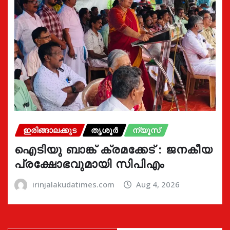
ഇരിങ്ങാലക്കുട
തൃശൂർ
ന്യൂസ്
ഐടിയു ബാങ്ക് ക്രമക്കേട് : ജനകീയ
പ്രക്ഷോഭവുമായി സിപിഎം
irinjalakudatimes.com
Aug 4, 2026