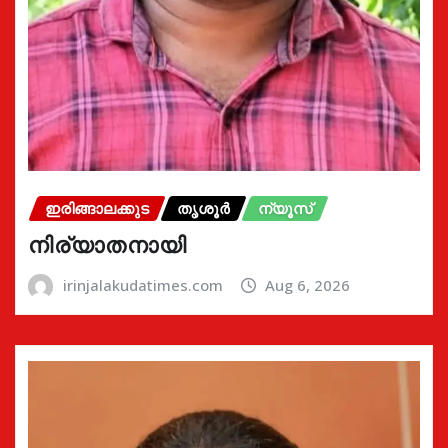
ഇരിങ്ങാലക്കുട
തൃശൂർ
ന്യൂസ്
നിര്യാതനായി
irinjalakudatimes.com
Aug 6, 2026