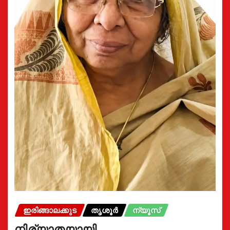
ഇരിങ്ങാലക്കുട
തൃശൂർ
ന്യൂസ്
നിര്യാതയായി