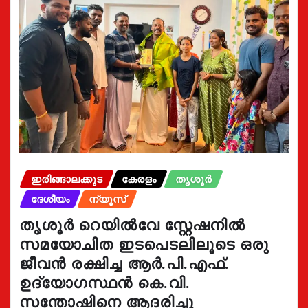
ഇരിങ്ങാലക്കുട
കേരളം
തൃശൂർ
ദേശീയം
ന്യൂസ്
തൃശൂർ റെയിൽവേ സ്റ്റേഷനിൽ
സമയോചിത ഇടപെടലിലൂടെ ഒരു
ജീവൻ രക്ഷിച്ച ആർ.പി.എഫ്.
ഉദ്യോഗസ്ഥൻ കെ.വി.
സന്തോഷിനെ ആദരിച്ചു