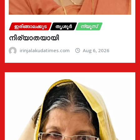
ഇരിങ്ങാലക്കുട
തൃശൂർ
ന്യൂസ്
നിര്യാതയായി
irinjalakudatimes.com
Aug 6, 2026