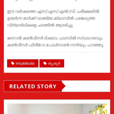
ഈ വർഷത്തെ എസ്.എസ്.എൽ.സി. പരീക്ഷയിൽ
ഉയർന്ന മാർക്ക് വാങ്ങിയ ക്യാമ്പിൽ പങ്കെടുത്ത
വിദ്യാർഥികളെ ചടങ്ങിൽ ആദരിച്ചു.
ജനറൽ കൺവീനർ ടി.വൈ. ഫാസിൽ സ്വാഗതവും
കൺവീനർ ഫിൻ്റോ പോൾസൺ നന്ദിയും പറഞ്ഞു.
Irinjalakuda
തൃശൂർ
RELATED STORY