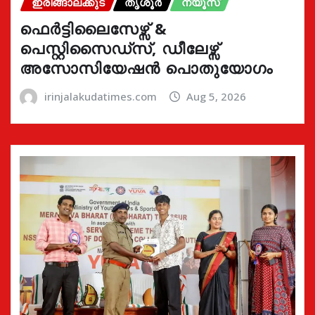
ഇരിങ്ങാലക്കുട
തൃശൂർ
ന്യൂസ്
ഫെർട്ടിലൈസേഴ്സ് &
പെസ്റ്റിസൈഡ്സ്, ഡീലേഴ്സ്
അസോസിയേഷൻ പൊതുയോഗം
irinjalakudatimes.com
Aug 5, 2026