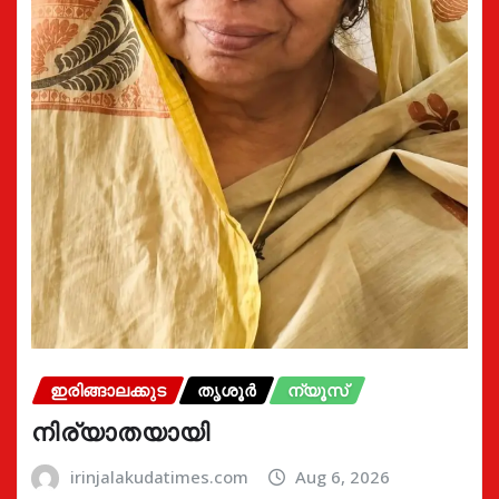
ഇരിങ്ങാലക്കുട
തൃശൂർ
ന്യൂസ്
നിര്യാതയായി
irinjalakudatimes.com
Aug 6, 2026