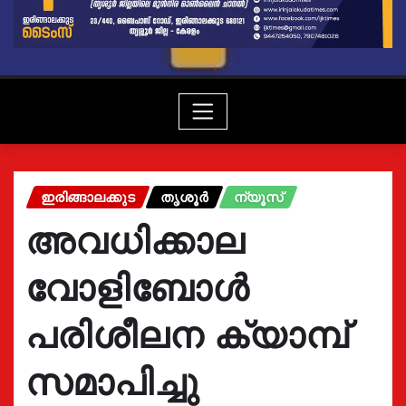
ഇരിങ്ങാലക്കുട
തൃശൂർ
ന്യൂസ്
അവധിക്കാല
വോളിബോൾ
പരിശീലന ക്യാമ്പ്
സമാപിച്ചു