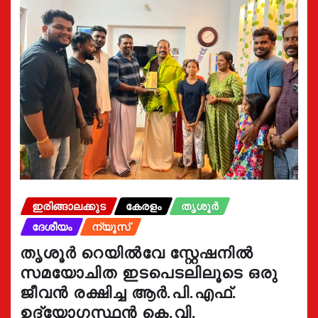
ഇരിങ്ങാലക്കുട
കേരളം
തൃശൂർ
ദേശീയം
ന്യൂസ്
തൃശൂർ റെയിൽവേ സ്റ്റേഷനിൽ
സമയോചിത ഇടപെടലിലൂടെ ഒരു
ജീവൻ രക്ഷിച്ച ആർ.പി.എഫ്.
ഉദ്യോഗസ്ഥൻ കെ.വി.