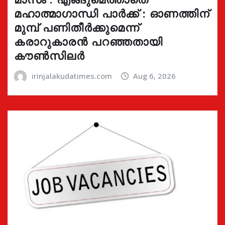
മഹാത്മാഗാന്ധി പാർക്ക് : ഓണത്തിന്
മുമ്പ് പണിതീർക്കുമെന്ന്
കരാറുകാരൻ പറഞ്ഞതായി
കൗൺസിലർ
irinjalakudatimes.com
Aug 6, 2026