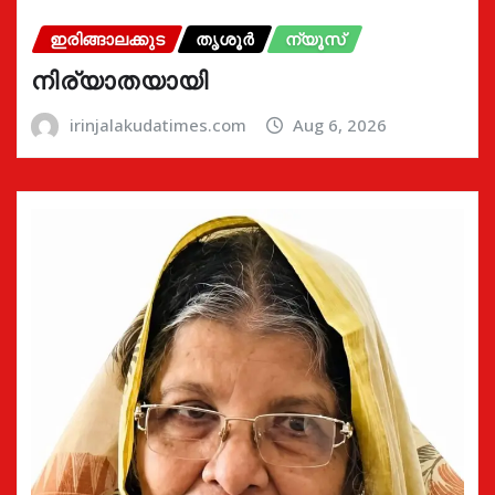
ഇരിങ്ങാലക്കുട
തൃശൂർ
ന്യൂസ്
നിര്യാതയായി
irinjalakudatimes.com
Aug 6, 2026