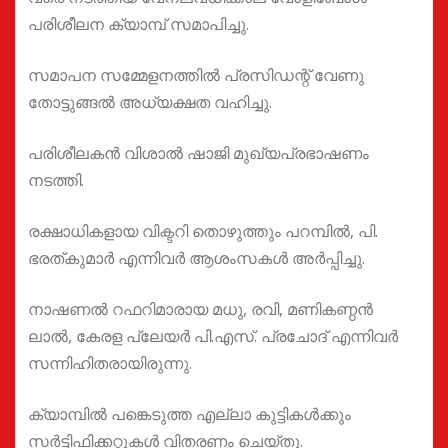
പരിശീലന ക്യാമ്പ് സമാപിച്ചു.
സമാപന സമ്മേളനത്തിൽ പ്രസിഡന്റ് വേണു
തോട്ടുങ്ങൽ അധ്യക്ഷത വഹിച്ചു.
പരിശീലകൻ വിശാൽ ഷാജി മുഖ്യപ്രഭാഷണം
നടത്തി.
രക്ഷാധികളായ വിക്ടറി തൊഴുത്തും പറമ്പിൽ, പി.
ഭരത്കുമാർ എന്നിവർ ആശംസകൾ അർപ്പിച്ചു.
നാഷണൽ റഫറിമാരായ മധു, രവി, മണികണ്ഠൻ
ലാൽ, കേരള പ്ലേയർ പി.എസ്. പ്രചോദ് എന്നിവർ
സന്നിഹിതരായിരുന്നു.
ക്യാമ്പിൽ പങ്കെടുത്ത എല്ലാ കുട്ടികൾക്കും
സർട്ടിഫിക്കറ്റുകൾ വിതരണം ചെയ്തു.