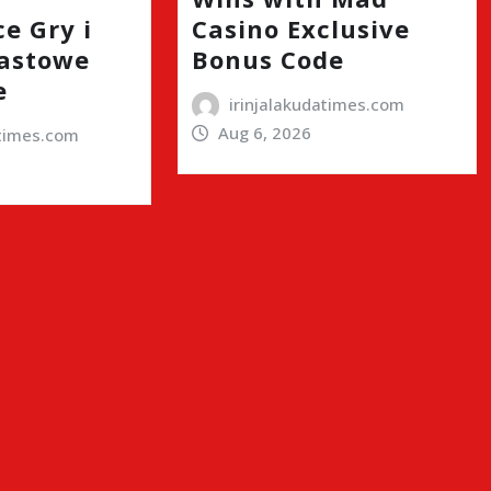
e Gry i
Casino Exclusive
astowe
Bonus Code
e
irinjalakudatimes.com
Aug 6, 2026
atimes.com