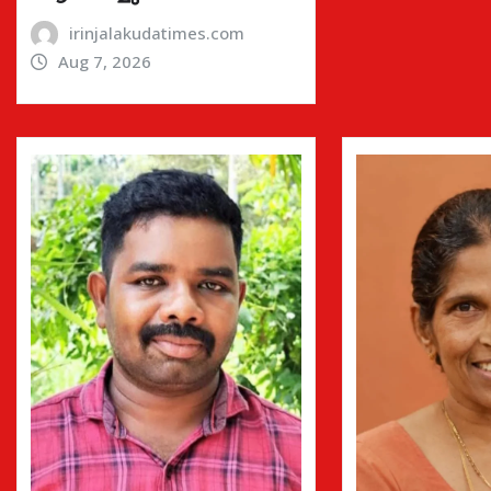
irinjalakudatimes.com
Aug 7, 2026