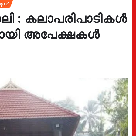
ൂസ്
ൊലി : കലാപരിപാടികൾ
ിനായി അപേക്ഷകൾ