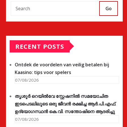
Go
RECENT POSTS
Ontdek de voordelen van veilig betalen bij
Kaasino: tips voor spelers
07/08/2026
തൃശൂർ റെയിൽവേ സ്റ്റേഷനിൽ സമയോചിത
ഇടപെടലിലൂടെ ഒരു ജീവൻ രക്ഷിച്ച ആർ.പി.എഫ്.
ഉദ്യോഗസ്ഥൻ കെ.വി. സന്തോഷിനെ ആദരിച്ചു
07/08/2026