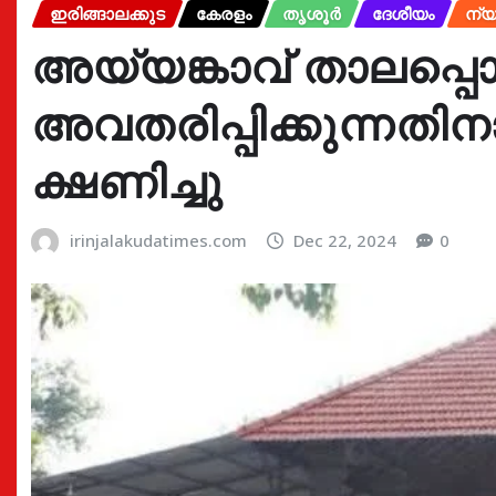
ഇരിങ്ങാലക്കുട
കേരളം
തൃശൂർ
ദേശീയം
ന്യ
അയ്യങ്കാവ് താലപ്പ
അവതരിപ്പിക്കുന്നത
ക്ഷണിച്ചു
irinjalakudatimes.com
Dec 22, 2024
0