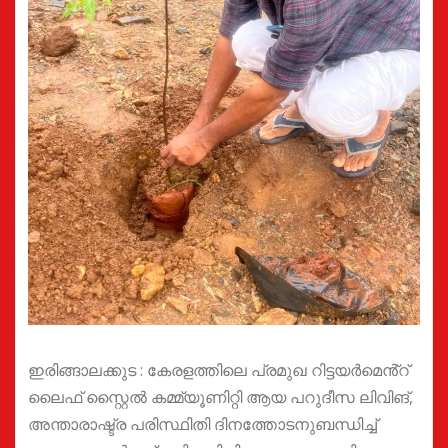
ഇരിങ്ങാലക്കുട : കേരളത്തിലെ പ്രമുഖ റിട്ടയർമെൻ്റ്
ലൈഫ് സ്റ്റൈൽ കമ്മ്യൂണിറ്റി ആയ പറുദീസ ലിവിങ്,
അന്താരാഷ്ട്ര പരിസ്ഥിതി ദിനത്തോടനുബന്ധിച്ച്