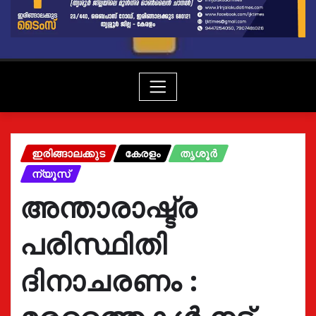
ഇരിങ്ങാലക്കുട
കേരളം
തൃശൂർ
ന്യൂസ്
അന്താരാഷ്ട്ര
പരിസ്ഥിതി
ദിനാചരണം :