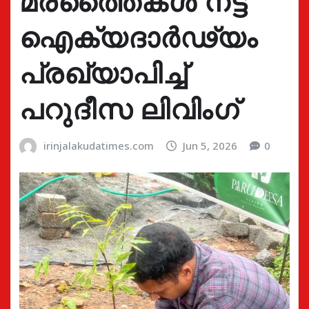
മരത്തൈകൾ നട്ട്
ഐക്യദാർഢ്യം
പ്രഖ്യാപിച്ച്
പറുദീസ ലിവിംഗ്
irinjalakudatimes.com
Jun 5, 2026
0