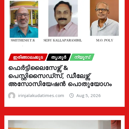
ഇരിങ്ങാലക്കുട
തൃശൂർ
ന്യൂസ്
ഫെർട്ടിലൈസേഴ്സ് &
പെസ്റ്റിസൈഡ്സ്, ഡീലേഴ്സ്
അസോസിയേഷൻ പൊതുയോഗം
irinjalakudatimes.com
Aug 5, 2026