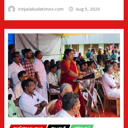
irinjalakudatimes.com
Aug 5, 2026
ഇരിങ്ങാലക്കുട
തൃശൂർ
ന്യൂസ്