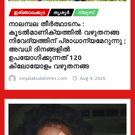
ഇരിങ്ങാലക്കുട
തൃശൂർ
ന്യൂസ്
നാലമ്പല തീർത്ഥാടനം :
കൂടൽമാണിക്യത്തിൽ വഴുതനങ്ങ
നിവേദ്യത്തിന് പ്രാധാന്യമേറുന്നു ;
അവധി ദിനങ്ങളിൽ
ഉപയോഗിക്കുന്നത് 120
കിലോയോളം വഴുതനങ്ങ
irinjalakudatimes.com
Aug 4, 2026