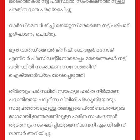
മരത്തൈകൾ നട്ട് പരിസ്ഥിതി സംരക്ഷണത്തിനുള്ള
പ്രതിബദ്ധത പ്രഖ്യാപിച്ചു.
വാർഡ് മെമ്പർ ജിപ്സി ജെയ്റ്റസ് മരത്തൈ നട്ട് പരിപാടി
ഉദ്ഘാടനം ചെയ്തു.
മുൻ വാർഡ് മെമ്പർ ജിനീഷ്, കെ.ആർ. മനോജ്
എന്നിവർ പ്രസിഡന്റിനോടൊപ്പം മരത്തൈകൾ നട്ട്
പരിസ്ഥിതി സംരക്ഷണ സന്ദേശത്തിന്
ഐക്യദാർഢ്യം രേഖപ്പെടുത്തി.
തീർത്തും പരിസ്ഥിതി സൗഹൃദ ഹരിത നിർമ്മാണ
പദ്ധതിയായ പറുദീസ ലിവിങ്, പ്രകൃതിയോടും
സമൂഹത്തോടുമുള്ള തങ്ങളുടെ പ്രതിബദ്ധതയുടെ
ഭാഗമായി ഇത്തരത്തിലുള്ള ഹരിത സംരംഭങ്ങൾ
തുടർന്നും സംഘടിപ്പിക്കുമെന്ന് കമ്പനി എംഡി ജീസ്
ലാസർ അറിയിച്ചു.