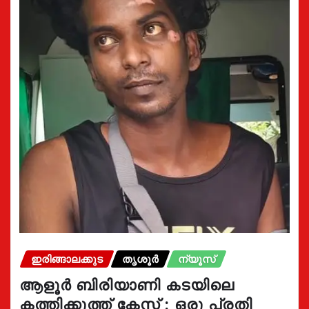
ഇരിങ്ങാലക്കുട
തൃശൂർ
ന്യൂസ്
ആളൂർ ബിരിയാണി കടയിലെ
കത്തിക്കുത്ത് കേസ് : ഒരു പ്രതി