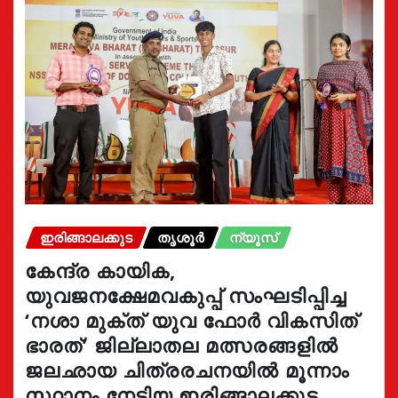
ഇരിങ്ങാലക്കുട
തൃശൂർ
ന്യൂസ്
കേന്ദ്ര കായിക,
യുവജനക്ഷേമവകുപ്പ് സംഘടിപ്പിച്ച
‘നശാ മുക്ത് യുവ ഫോർ വികസിത്
ഭാരത്’ ജില്ലാതല മത്സരങ്ങളിൽ
ജലഛായ ചിത്രരചനയിൽ മൂന്നാം
സ്ഥാനം നേടിയ ഇരിങ്ങാലക്കുട