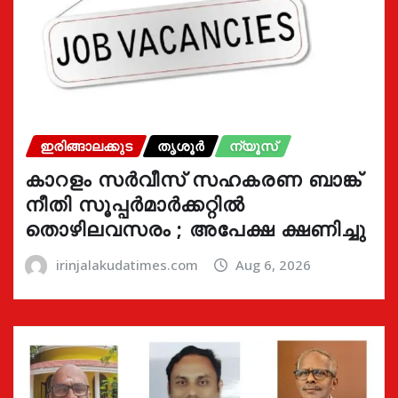
ഇരിങ്ങാലക്കുട
തൃശൂർ
ന്യൂസ്
കാറളം സർവീസ് സഹകരണ ബാങ്ക്
നീതി സൂപ്പർമാർക്കറ്റിൽ
തൊഴിലവസരം ; അപേക്ഷ ക്ഷണിച്ചു
irinjalakudatimes.com
Aug 6, 2026