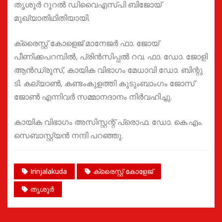
തൃശൂർ റൂറൽ ഡിവൈഎസ്പി ബിജോയ്‌
മുഖ്യാതിഥിതിയായി.
ക്രൈസ്റ്റ് കോളെജ് മാനേജർ ഫാ. ജോയ്
പീണിക്കപറമ്പിൽ, പ്രിൻസിപ്പൽ റവ. ഫാ. ഡോ. ജോളി
ആൻഡ്രൂസ്, കായിക വിഭാഗം മേധാവി ഡോ. ബിന്റു
ടി. കല്യാൺ, കണ്ടംകുളത്തി കുടുംബാംഗം ജോസ്
ജോൺ എന്നിവർ സമ്മാനദാനം നിർവഹിച്ചു.
കായിക വിഭാഗം അസിസ്റ്റന്റ് പ്രൊഫ. ഡോ. കെ.എം.
സെബാസ്റ്റ്യൻ നന്ദി പറഞ്ഞു.
Irinjalakuda
ക്രൈസ്റ്റ് കോളേജ്
തൃശൂർ