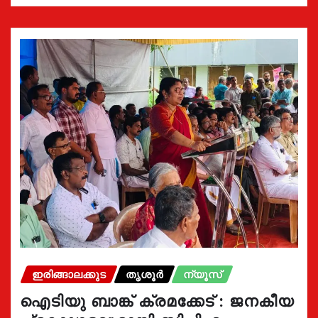
ഇരിങ്ങാലക്കുട
തൃശൂർ
ന്യൂസ്
ഐടിയു ബാങ്ക് ക്രമക്കേട് : ജനകീയ