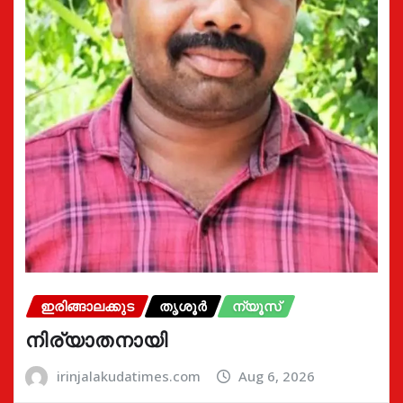
ഇരിങ്ങാലക്കുട
തൃശൂർ
ന്യൂസ്
നിര്യാതനായി
irinjalakudatimes.com
Aug 6, 2026