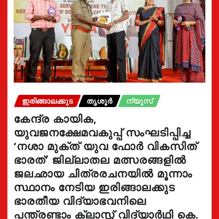
ഇരിങ്ങാലക്കുട
തൃശൂർ
ന്യൂസ്
കേന്ദ്ര കായിക,
യുവജനക്ഷേമവകുപ്പ് സംഘടിപ്പിച്ച
‘നശാ മുക്ത് യുവ ഫോർ വികസിത്
ഭാരത്’ ജില്ലാതല മത്സരങ്ങളിൽ
ജലഛായ ചിത്രരചനയിൽ മൂന്നാം
സ്ഥാനം നേടിയ ഇരിങ്ങാലക്കുട
ഭാരതീയ വിദ്യാഭവനിലെ
പന്ത്രണ്ടാം ക്ലാസ്സ് വിദ്യാർഥി കെ.