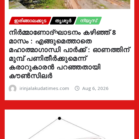
ഇരിങ്ങാലക്കുട
തൃശൂർ
ന്യൂസ്
നിർമ്മാണോദ്ഘാടനം കഴിഞ്ഞ് 8
മാസം : എങ്ങുമെത്താതെ
മഹാത്മാഗാന്ധി പാർക്ക് : ഓണത്തിന്
മുമ്പ് പണിതീർക്കുമെന്ന്
കരാറുകാരൻ പറഞ്ഞതായി
കൗൺസിലർ
irinjalakudatimes.com
Aug 6, 2026