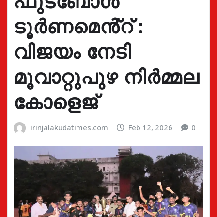
ഫുട്ബോൾ
ടൂർണമെൻ്റ് :
വിജയം നേടി
മൂവാറ്റുപുഴ നിർമ്മല
കോളെജ്
irinjalakudatimes.com
Feb 12, 2026
0