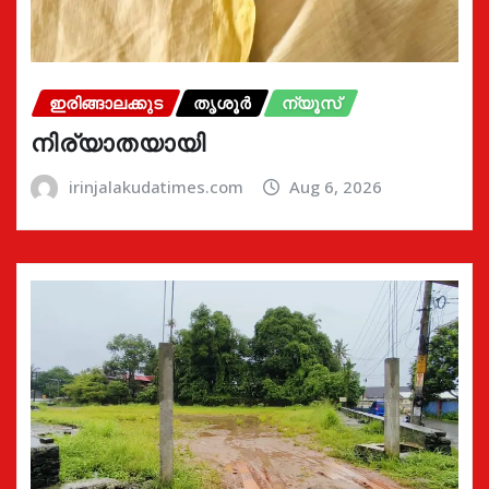
ഇരിങ്ങാലക്കുട
തൃശൂർ
ന്യൂസ്
നിര്യാതയായി
irinjalakudatimes.com
Aug 6, 2026