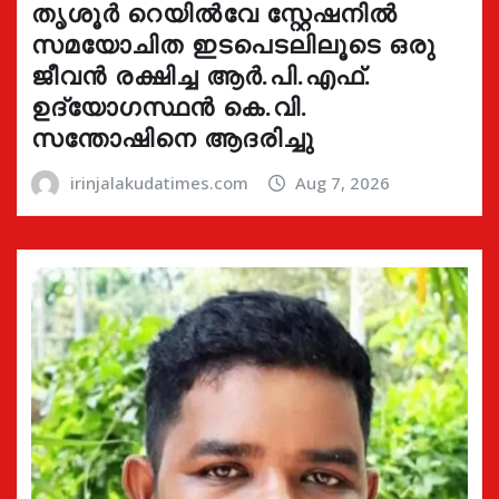
തൃശൂർ റെയിൽവേ സ്റ്റേഷനിൽ
സമയോചിത ഇടപെടലിലൂടെ ഒരു
ജീവൻ രക്ഷിച്ച ആർ.പി.എഫ്.
ഉദ്യോഗസ്ഥൻ കെ.വി.
സന്തോഷിനെ ആദരിച്ചു
irinjalakudatimes.com
Aug 7, 2026