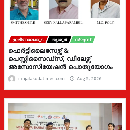
ഇരിങ്ങാലക്കുട
തൃശൂർ
ന്യൂസ്
ഫെർട്ടിലൈസേഴ്സ് &
പെസ്റ്റിസൈഡ്സ്, ഡീലേഴ്സ്
അസോസിയേഷൻ പൊതുയോഗം
irinjalakudatimes.com
Aug 5, 2026