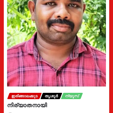
ഇരിങ്ങാലക്കുട
തൃശൂർ
ന്യൂസ്
നിര്യാതനായി