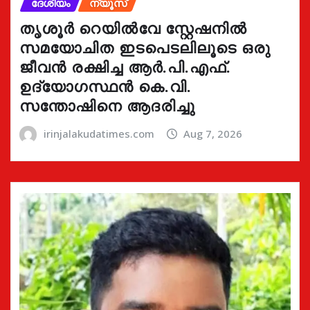
ദേശീയം
ന്യൂസ്
തൃശൂർ റെയിൽവേ സ്റ്റേഷനിൽ
സമയോചിത ഇടപെടലിലൂടെ ഒരു
ജീവൻ രക്ഷിച്ച ആർ.പി.എഫ്.
ഉദ്യോഗസ്ഥൻ കെ.വി.
സന്തോഷിനെ ആദരിച്ചു
irinjalakudatimes.com
Aug 7, 2026