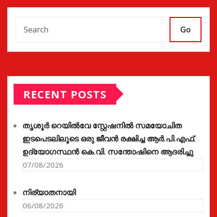
Go
RECENT POSTS
തൃശൂർ റെയിൽവേ സ്റ്റേഷനിൽ സമയോചിത
ഇടപെടലിലൂടെ ഒരു ജീവൻ രക്ഷിച്ച ആർ.പി.എഫ്.
ഉദ്യോഗസ്ഥൻ കെ.വി. സന്തോഷിനെ ആദരിച്ചു
07/08/2026
നിര്യാതനായി
06/08/2026