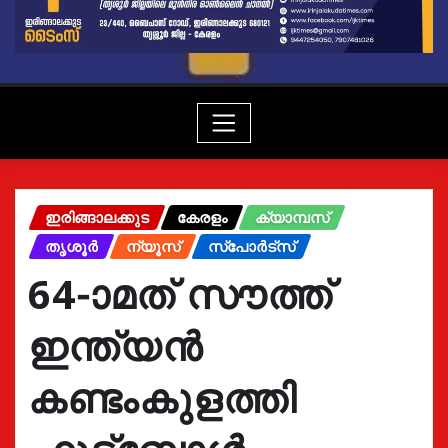
ഇരിങ്ങാലക്കുട
കേരളം
ക്യാമ്പസ്
തൃശൂർ
ന്യൂസ്
സ്പോർട്സ്
64-ാമത് സൗത്ത്
ഇന്ത്യൻ
കണ്ടംകുളത്തി