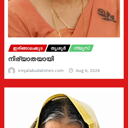
ഇരിങ്ങാലക്കുട
തൃശൂർ
ന്യൂസ്
നിര്യാതയായി
irinjalakudatimes.com
Aug 6, 2026