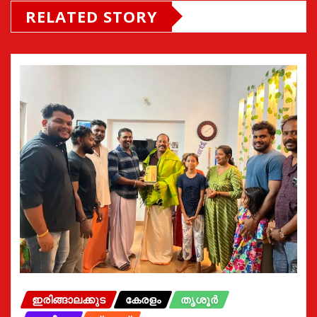
RELATED STORY
ഇരിങ്ങാലക്കുട
കേരളം
തൃശൂർ