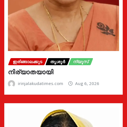
ഇരിങ്ങാലക്കുട
തൃശൂർ
ന്യൂസ്
നിര്യാതയായി
irinjalakudatimes.com
Aug 6, 2026