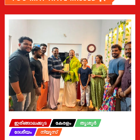
ഇരിങ്ങാലക്കുട
കേരളം
തൃശൂർ
ദേശീയം
ന്യൂസ്