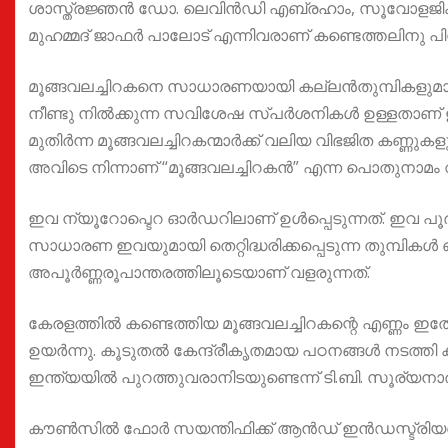
ശാസ്ത്രജ്ഞൻ ഡോ. ലെവിൻഡി എബ്രഹാം, സൂവോളജിക
മുഹമ്മദ് ജാഫർ പാലോട് എന്നിവരാണ് കണ്ടെത്തലിനു പിന്
മൂങ്ങവലച്ചിറകനെ സാധാരണയായി കല്ലൻതുമ്പികളുമായി തെറ
നീണ്ടു നിൽക്കുന്ന സവിശേഷ സ്‌പർശനികൾ ഉള്ളതാണ് ഇ
മുതിർന്ന മൂങ്ങവലച്ചിറകന്മാർക്ക് വലിയ വിഭജിത കണ്ണു
അവിടെ നിന്നാണ് “മൂങ്ങവലച്ചിറകൻ” എന്ന പൊതുനാമം വ
ഇവ ന്യൂറോപ്ടെറ ഓർഡറിലാണ് ഉൾപ്പെടുന്നത്. ഇവ പൂ
സാധാരണ ഇവയുമായി തെറ്റിദ്ധരിക്കപ്പെടുന്ന തുമ്പികൾ
അപൂർണ്ണരൂപാന്തരത്തിലൂടെയാണ് വളരുന്നത്.
കേരളത്തിൽ കണ്ടെത്തിയ മൂങ്ങവലച്ചിറകന്റെ എണ്ണം
ഉയർന്നു. കൂടുതൽ കേന്ദ്രീകൃതമായ പഠനങ്ങൾ നടത്തി
ഇന്ത്യയിൽ പുറത്തുവരാനിടയുണ്ടെന്ന് ടി.ബി. സൂര്യന
കൗൺസിൽ ഫോർ സയന്തിഫിക്ക് ആൻഡ് ഇൻഡസ്ട്രിയൽ റി