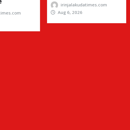
e
irinjalakudatimes.com
Aug 6, 2026
atimes.com