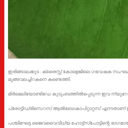
ഇരിങ്ങാലക്കുട : ക്രൈസ്റ്റ് കോളെജിലെ ഗവേഷക സംഘ
മൂങ്ങവലച്ചിറകനെ കണ്ടെത്തി.
മിർമെലിയോണ്ടിഡേ കുടുംബത്തിൽപ്പെടുന്ന ഇവ ന്യൂറോ
പ്രോട്ടിഡ്രിസെറസ് ആൽബോകാപിറ്റാറ്റസ് എന്നതാണ് 
പശ്ചിമഘട്ട ജൈവവൈവിധ്യ ഹോട്ട്സ്പോട്ടിന്റെ ഭാഗമാ