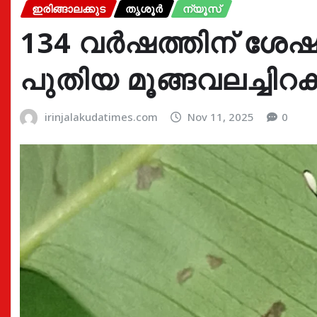
ഇരിങ്ങാലക്കുട
തൃശൂർ
ന്യൂസ്
134 വർഷത്തിന് ശേഷം
പുതിയ മൂങ്ങവലച്ചിറ
irinjalakudatimes.com
Nov 11, 2025
0