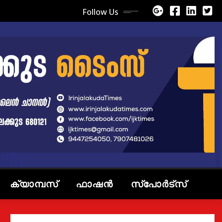
Follow Us
ക്യാമ്പസ്
ഫാഷൻ
സ്പോർട്സ്