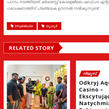
പഠനം നടത്തിയത്. ക്രൈസ്റ്റ് കോളെജിലെ ഷഡ്‌പദ എന
ഗവേഷണത്തിന് പ്രത്യേക ഊന്നൽ നൽകുന്നുണ്ട്.
Irinjalakuda
തൃശൂർ
RELATED STORY
ന്യൂസ്
Odkryj A
Casino –
Ekscytując
Natychmi