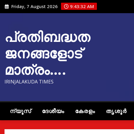
Skip
Friday, 7 August 2026
9:43:34 AM
to
content
പ്രതിബദ്ധത
ജനങ്ങളോട്
മാത്രം….
IRINJALAKUDA TIMES
ന്യൂസ്
ദേശീയം
കേരളം
തൃശൂർ