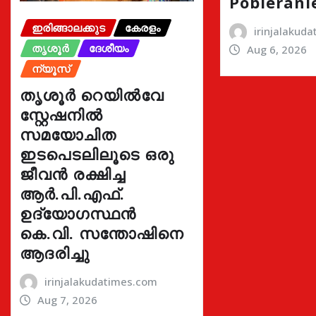
Pobierani
ഇരിങ്ങാലക്കുട
കേരളം
irinjalakud
തൃശൂർ
ദേശീയം
Aug 6, 2026
ന്യൂസ്
തൃശൂർ റെയിൽവേ
സ്റ്റേഷനിൽ
സമയോചിത
ഇടപെടലിലൂടെ ഒരു
ജീവൻ രക്ഷിച്ച
ആർ.പി.എഫ്.
ഉദ്യോഗസ്ഥൻ
കെ.വി. സന്തോഷിനെ
ആദരിച്ചു
irinjalakudatimes.com
Aug 7, 2026